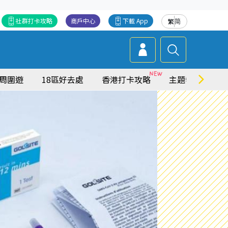
社群打卡攻略
商戶中心
下載 App
繁
简
周圍遊
18區好去處
香港打卡攻略
主題特集