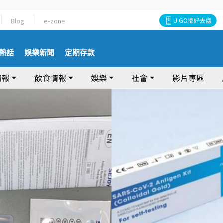
Blog
e-zone
U GO搵好去處
熱話
娛樂新聞
定期存款
情報
飲食情報
娛樂
社會
影片專區