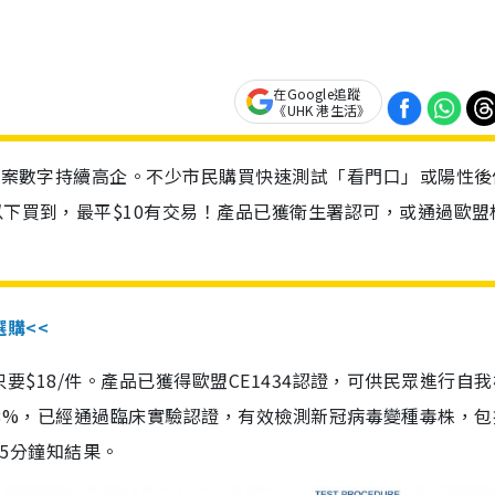
在Google追蹤
《UHK 港生活》
診個案數字持續高企。不少市民購買快速測試「看門口」或陽性後
以下買到，最平$10有交易！產品已獲衛生署認可，或通過歐盟
選購<<
惠價只要$18/件。產品已獲得歐盟CE1434認證，可供民眾進行自
性99.8%，已經通過臨床實驗認證，有效檢測新冠病毒變種毒株，
，15分鐘知結果。