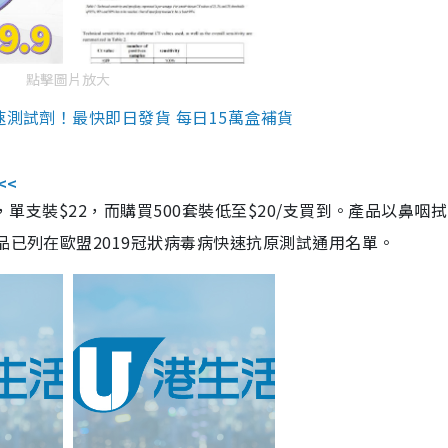
點擊圖片放大
速測試劑！最快即日發貨 每日15萬盒補貨
<<
，單支裝$22，而購買500套裝低至$20/支買到。產品以鼻咽
品已列在歐盟2019冠狀病毒病快速抗原測試通用名單。