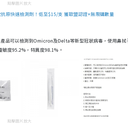
點擊圖片放大
3款抗原快速檢測劑！低至$15/支 獲歐盟認證+無限購數量
品可以檢測到Omicron及Delta等新型冠狀病毒，使用鼻拭
度95.2%，特異度98.1%。
點擊圖片放大