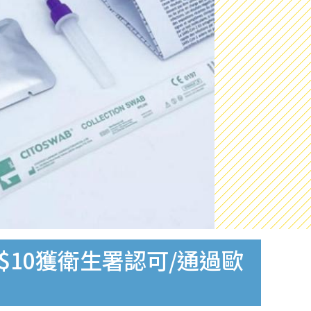
$10獲衛生署認可/通過歐