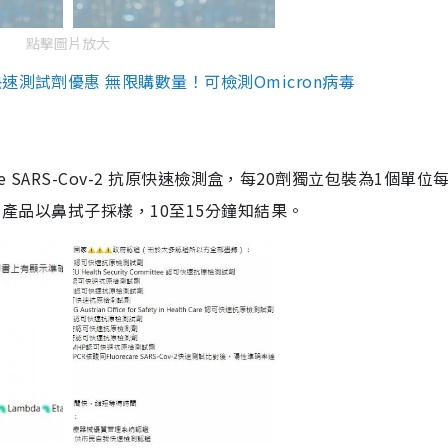
點擊圖片放大
測試劑優惠 無限購數量！可檢測Omicron病毒
are SARS-Cov-2 抗原快速檢測盒，每20劑獨立包裝為1個單位
5。產品以鼻拭子採樣，10至15分鐘知結果。