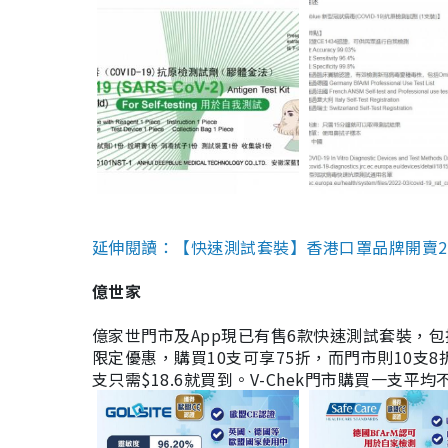
延伸閱讀：【快速測試套裝】香港口罩品牌開賣2款快速
億世家
億家世門市及App現已有售6款快速測試套裝，包括香港公司
限定優惠，購買10支可享75折，而門市則10支8折。現
支只需$18.6就買到。V-Chek門市購買一支平