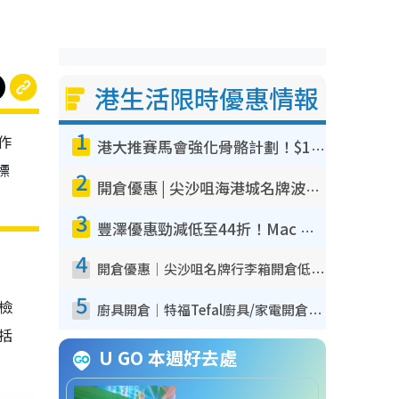
港生活限時優惠情報
1
作
港大推賽馬會強化骨骼計劃！$100骨質密度X光檢查 完成免費運動訓練送超市禮券！附參加資格
標
2
開倉優惠 | 尖沙咀海港城名牌波鞋開倉低至1折！On鞋$899起／Joy&Peace鞋履$98起
3
豐澤優惠勁減低至44折！Mac mini/iPhone17Pro大減價！廚房家電$220起
4
開倉優惠｜尖沙咀名牌行李箱開倉低至4折！一連5日 American Tourister/ace./Hallmark $200起！
5
我檢
廚具開倉｜特福Tefal廚具/家電開倉低至3折！$220起買平底鍋/炒鑊/湯煲！電飯煲/吸塵機/燙斗$418起
包括
U GO 本週好去處