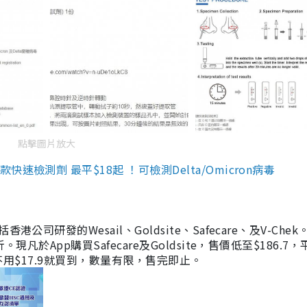
點擊圖片放大
檢測劑 最平$18起 ！可檢測Delta/Omicron病毒
研發的Wesail、Goldsite、Safecare、及V-Chek。
凡於App購買Safecare及Goldsite，售價低至$186.7
均不用$17.9就買到，數量有限，售完即止。