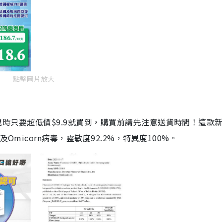
點擊圖片放大
劑，現時只要超低價$9.9就買到，購買前請先注意送貨時間！這款
Omicorn病毒，靈敏度92.2%，特異度100%。