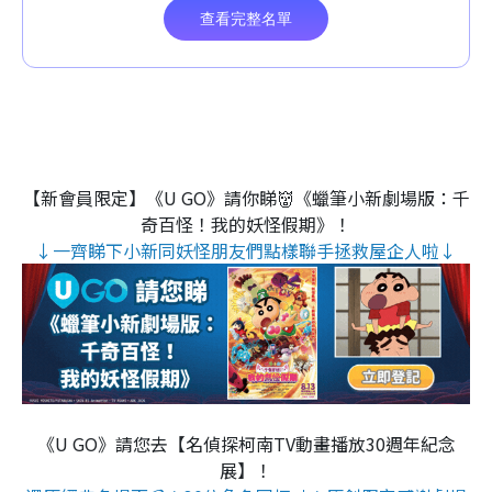
【新會員限定】《U GO》請你睇👹《蠟筆小新劇場版：千
奇百怪！我的妖怪假期》！
↓一齊睇下小新同妖怪朋友們點樣聯手拯救屋企人啦↓
《U GO》請您去【名偵探柯南TV動畫播放30週年紀念
展】！