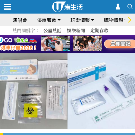
演唱會
優惠著數
玩樂情報
購物情報
熱門關鍵字：
公屋熱話
娛樂新聞
定期存款