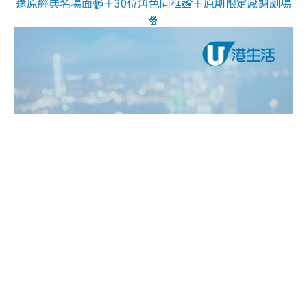
還原經典名場面📹＋30位角色同框📸＋原創限定感謝劇場
🍿