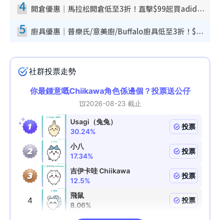
4
開倉優惠｜馬拉松開倉低至3折！直擊$99起買adidas／New Balance／Puma鞋款 STANLEY保溫杯劈價至$119起
5
廚具優惠｜普樂氏/意美廚/Buffalo廚具低至3折！$89起買煎鍋／炒鑊／個人鍋 同場小家電激減至$99起