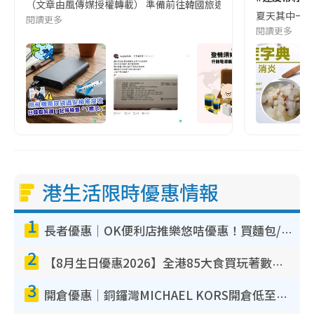
（文章由風傳媒授權轉載） 準備前往韓國旅遊的民眾，近期要特別留
夏天其中一種時
閱讀更多
閱讀更多
港生活限時優惠情報
1
長者優惠｜OK便利店推樂悠咭優惠！買麵包/牛奶/保健品拍卡即減
2
【8月生日優惠2026】全港85大食買玩著數攻略 自助餐/火鍋放題同行免費＋誠品/DONKI送現金券
3
開倉優惠｜銅鑼灣MICHAEL KORS開倉低至17折！直擊$500起買手袋/銀包/鞋款 必買經典Jet Set系列