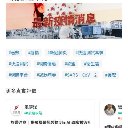
著數
疫情
新冠肺炎
快速測試套裝
快速測試
網購優惠
歐盟
衞生署
網購平台
冠狀病毒
SARS－CoV－2
護理
更多真實評價
風傳媒
營養教
旅遊攻略
生
香港
旅遊注意｜搭飛機帶尿袋標明mAh都會被沒收😱出發前切記檢查「1
#連皮帶籽都