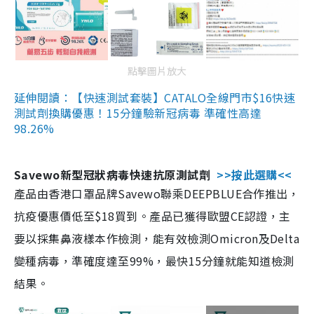
點擊圖片放大
延伸閱讀：【快速測試套裝】CATALO全線門市$16快速
測試劑換購優惠！15分鐘驗新冠病毒 準確性高達
98.26%
Savewo新型冠狀病毒快速抗原測試劑
>>按此選購<<
產品由香港口罩品牌Savewo聯乘DEEPBLUE合作推出，
抗疫優惠價低至$18買到。產品已獲得歐盟CE認證，主
要以採集鼻液樣本作檢測，能有效檢測Omicron及Delta
變種病毒，準確度達至99%，最快15分鐘就能知道檢測
結果。