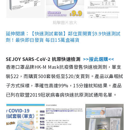
點擊圖片放大
延伸閱讀：【快速測試套裝】鄰住買開賣$9.9快速測試
劑！最快即日發貨 每日15萬盒補貨
SEJOY SARS-CoV-2 抗原快速檢測
>>按此選購<<
香港口罩品牌HK-M Mask抗疫價發售快速檢測劑，單支
裝$22，而購買500套裝低至$20/支買到。產品以鼻咽拭
子方式採樣，準確性高達99%，15分鐘就知結果。產品
已列在歐盟2019冠狀病毒病快速抗原測試通用名單。