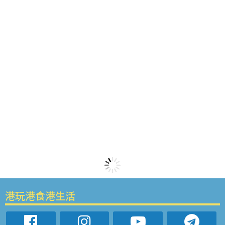
港玩港食港生活