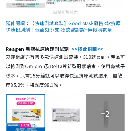
點擊圖片放大
延伸閱讀：【快速測試套裝】Good Mask發售3款抗原
快速檢測劑！低至$15/支 獲歐盟認證+無限購數量
Reagen 新冠抗原快速測試劑
>>按此選購<<
莎莎網店亦有售多款快速測試套裝，$19就買到。產品可
以檢測到Omicron及Delta等新型冠狀病毒，使用鼻拭子
樣本，只需15分鐘就可以取得快速抗原測試結果。靈敏
度95.2%，特異度98.1%。
+2