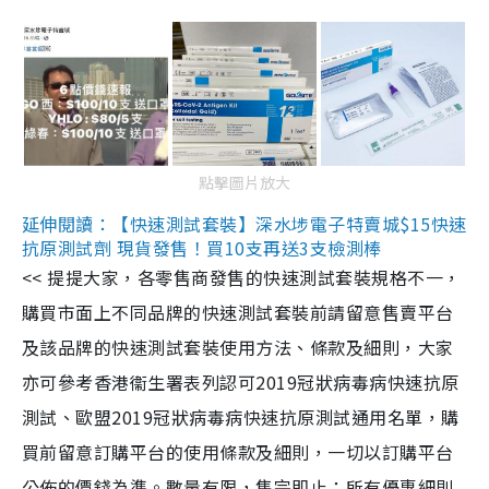
點擊圖片放大
延伸閱讀：【快速測試套裝】深水埗電子特賣城$15快速
抗原測試劑 現貨發售！買10支再送3支檢測棒
<< 提提大家，各零售商發售的快速測試套裝規格不一，
購買市面上不同品牌的快速測試套裝前請留意售賣平台
及該品牌的快速測試套裝使用方法、條款及細則，大家
亦可參考香港衞生署表列認可2019冠狀病毒病快速抗原
測試、歐盟2019冠狀病毒病快速抗原測試通用名單，購
買前留意訂購平台的使用條款及細則，一切以訂購平台
公佈的價錢為準。數量有限，售完即止；所有優惠細則