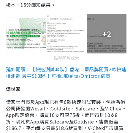
樣本，15分鐘知結果。
+2
點擊圖片放大
延伸閱讀：【快速測試套裝】香港口罩品牌開賣2款快速
檢測劑 最平$18起 ！可檢測Delta/Omicron病毒
億世家
億家世門市及App現已有售6款快速測試套裝，包括香港
公司研發的Wesail、Goldsite、Safecare、及V-Chek。
App限定優惠，購買10支可享75折，而門市則10支8
折。現凡於App購買Safecare及Goldsite，售價低至
$186.7，平均每支只需$18.6就買到。V-Chek門市購買