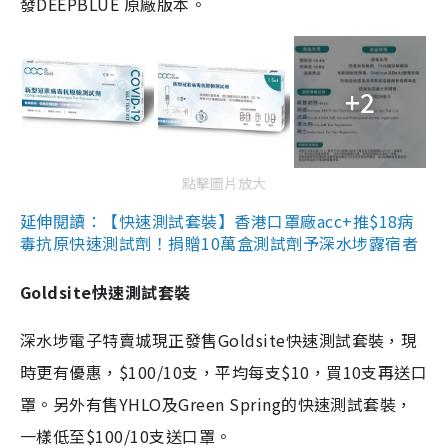
發DEEPBLUE 原廠版本。
+2
點擊圖片放大
延伸閱讀：【快速測試套裝】香港口罩廠acc+推$18病
毒抗原快速測試劑！捐贈10萬盒測試劑予深水埗露宿者
Goldsite快速測試套裝
深水埗電子特賣城現正發售Goldsite快速測試套裝，現
時更有優惠，$100/10支，平均每支$10，買10支再送口
罩。另外有售YHLO及Green Spring的快速測試套裝，
一樣低至$100/10支送口罩。