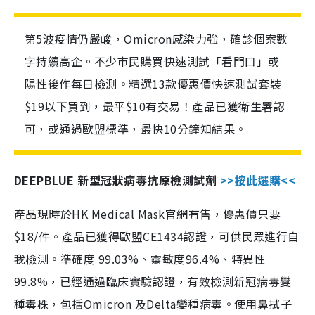
第5波疫情仍嚴峻，Omicron感染力強，確診個案數
字持續高企。不少市民購買快速測試「看門口」或
陽性後作每日檢測。精選13款優惠價快速測試套裝
$19以下買到，最平$10有交易！產品已獲衛生署認
可，或通過歐盟標準，最快10分鐘知結果。
DEEPBLUE 新型冠狀病毒抗原檢測試劑
>>按此選購<<
產品現時於HK Medical Mask官網有售，優惠價只要
$18/件。產品已獲得歐盟CE1434認證，可供民眾進行自
我檢測。準確度 99.03%、靈敏度96.4%、特異性
99.8%，已經通過臨床實驗認證，有效檢測新冠病毒變
種毒株，包括Omicron 及Delta變種病毒。使用鼻拭子