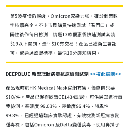
第5波疫情仍嚴峻，Omicron感染力強，確診個案數
字持續高企。不少市民購買快速測試「看門口」或
陽性後作每日檢測。精選13款優惠價快速測試套裝
$19以下買到，最平$10有交易！產品已獲衛生署認
可，或通過歐盟標準，最快10分鐘知結果。
DEEPBLUE 新型冠狀病毒抗原檢測試劑
>>按此選購<<
產品現時於HK Medical Mask官網有售，優惠價只要
$18/件。產品已獲得歐盟CE1434認證，可供民眾進行自
我檢測。準確度 99.03%、靈敏度96.4%、特異性
99.8%，已經通過臨床實驗認證，有效檢測新冠病毒變
種毒株，包括Omicron 及Delta變種病毒。使用鼻拭子