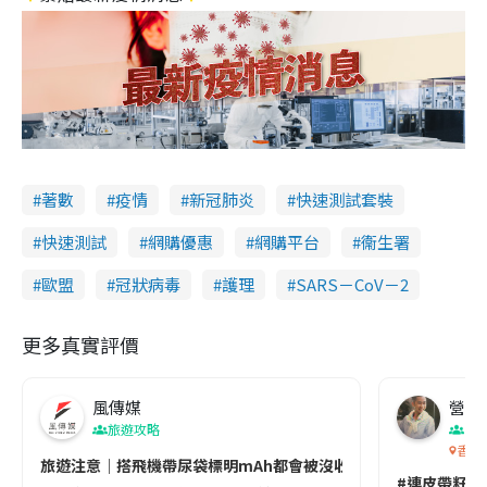
著數
疫情
新冠肺炎
快速測試套裝
快速測試
網購優惠
網購平台
衞生署
歐盟
冠狀病毒
護理
SARS－CoV－2
更多真實評價
風傳媒
營養教
旅遊攻略
生
香港
旅遊注意｜搭飛機帶尿袋標明mAh都會被沒收😱出發前切記檢查「1
#連皮帶籽都