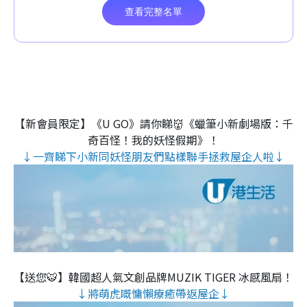
【新會員限定】《U GO》請你睇👹《蠟筆小新劇場版：千
奇百怪！我的妖怪假期》！
↓一齊睇下小新同妖怪朋友們點樣聯手拯救屋企人啦↓
【送您🐯】韓國超人氣文創品牌MUZIK TIGER 冰感風扇！
↓將萌虎嘅慵懶療癒帶返屋企↓