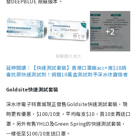
發DEEPBLUE 原廠版本。
+2
點擊圖片放大
延伸閱讀：【快速測試套裝】香港口罩廠acc+推$18病
毒抗原快速測試劑！捐贈10萬盒測試劑予深水埗露宿者
Goldsite快速測試套裝
深水埗電子特賣城現正發售Goldsite快速測試套裝，現
時更有優惠，$100/10支，平均每支$10，買10支再送口
罩。另外有售YHLO及Green Spring的快速測試套裝，
一樣低至$100/10支送口罩。