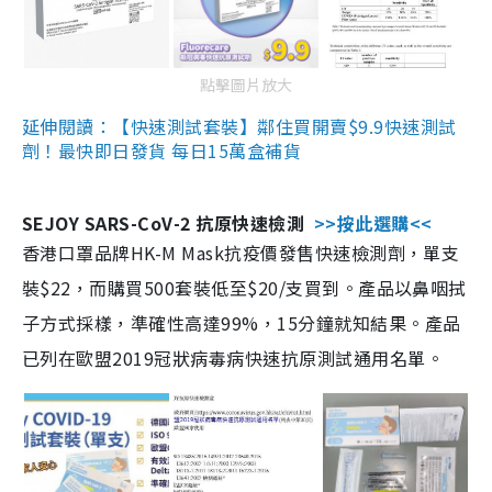
點擊圖片放大
延伸閱讀：【快速測試套裝】鄰住買開賣$9.9快速測試
劑！最快即日發貨 每日15萬盒補貨
SEJOY SARS-CoV-2 抗原快速檢測
>>按此選購<<
香港口罩品牌HK-M Mask抗疫價發售快速檢測劑，單支
裝$22，而購買500套裝低至$20/支買到。產品以鼻咽拭
子方式採樣，準確性高達99%，15分鐘就知結果。產品
已列在歐盟2019冠狀病毒病快速抗原測試通用名單。