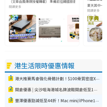
（文章由風傳媒授權轉載） 準備前往韓國旅遊的民眾，近期要特別留
夏天其中一種時
閱讀更多
閱讀更多
港生活限時優惠情報
1
港大推賽馬會強化骨骼計劃！$100骨質密度X光檢查 完成免費運動訓練送超市禮券！附參加資格
2
開倉優惠 | 尖沙咀海港城名牌波鞋開倉低至1折！On鞋$899起／Joy&Peace鞋履$98起
3
豐澤優惠勁減低至44折！Mac mini/iPhone17Pro大減價！廚房家電$220起