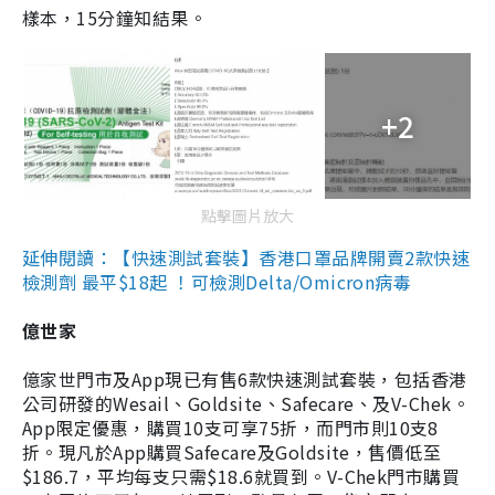
樣本，15分鐘知結果。
+2
點擊圖片放大
延伸閱讀：【快速測試套裝】香港口罩品牌開賣2款快速
檢測劑 最平$18起 ！可檢測Delta/Omicron病毒
億世家
億家世門市及App現已有售6款快速測試套裝，包括香港
公司研發的Wesail、Goldsite、Safecare、及V-Chek。
App限定優惠，購買10支可享75折，而門市則10支8
折。現凡於App購買Safecare及Goldsite，售價低至
$186.7，平均每支只需$18.6就買到。V-Chek門市購買