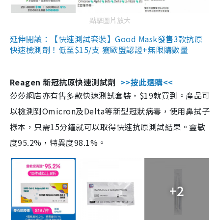
點擊圖片放大
延伸閱讀：【快速測試套裝】Good Mask發售3款抗原
快速檢測劑！低至$15/支 獲歐盟認證+無限購數量
Reagen 新冠抗原快速測試劑
>>按此選購<<
莎莎網店亦有售多款快速測試套裝，$19就買到。產品可
以檢測到Omicron及Delta等新型冠狀病毒，使用鼻拭子
樣本，只需15分鐘就可以取得快速抗原測試結果。靈敏
度95.2%，特異度98.1%。
+2