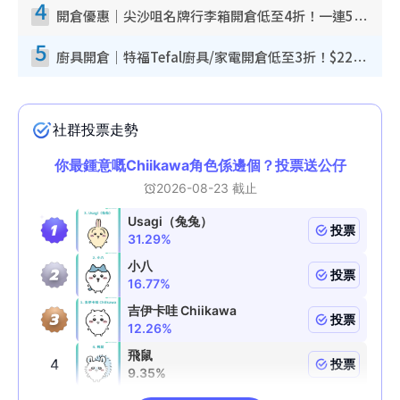
4
開倉優惠｜尖沙咀名牌行李箱開倉低至4折！一連5日 American Tourister/ace./Hallmark $200起！
5
廚具開倉｜特福Tefal廚具/家電開倉低至3折！$220起買平底鍋/炒鑊/湯煲！電飯煲/吸塵機/燙斗$418起