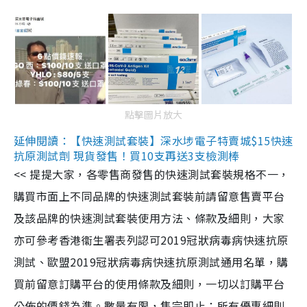
點擊圖片放大
延伸閱讀：【快速測試套裝】深水埗電子特賣城$15快速
抗原測試劑 現貨發售！買10支再送3支檢測棒
<< 提提大家，各零售商發售的快速測試套裝規格不一，
購買市面上不同品牌的快速測試套裝前請留意售賣平台
及該品牌的快速測試套裝使用方法、條款及細則，大家
亦可參考香港衞生署表列認可2019冠狀病毒病快速抗原
測試、歐盟2019冠狀病毒病快速抗原測試通用名單，購
買前留意訂購平台的使用條款及細則，一切以訂購平台
公佈的價錢為準。數量有限，售完即止；所有優惠細則