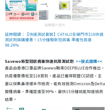
點擊圖片放大
延伸閱讀：【快速測試套裝】CATALO全線門市$16快速
測試劑換購優惠！15分鐘驗新冠病毒 準確性高達
98.26%
Savewo新型冠狀病毒快速抗原測試劑
>>按此選購<<
產品由香港口罩品牌Savewo聯乘DEEPBLUE合作推出，
抗疫優惠價低至$18買到。產品已獲得歐盟CE認證，主
要以採集鼻液樣本作檢測，能有效檢測Omicron及Delta
變種病毒，準確度達至99%，最快15分鐘就能知道檢測
結果。