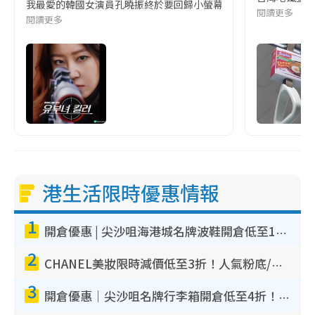
我最愛的韓國女演員孔曉振終於要回歸小螢幕啦!這次的劇本改編自同名
閱讀更多
閱讀更多
港生活限時優惠情報
1
開倉優惠 | 尖沙咀海港城名牌波鞋開倉低至1折！On鞋$899起／Joy&Peace鞋履$98起
2
CHANEL美妝限時減價低至3折！人氣粉底/唇膏/精華液低至$275！COCO香水都有平
3
開倉優惠｜尖沙咀名牌行李箱開倉低至4折！一連5日 American Tourister/ace./Hallmark $200起！