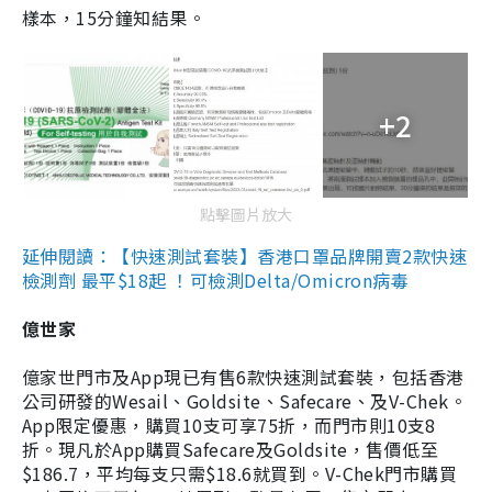
樣本，15分鐘知結果。
+2
點擊圖片放大
延伸閱讀：【快速測試套裝】香港口罩品牌開賣2款快速
檢測劑 最平$18起 ！可檢測Delta/Omicron病毒
億世家
億家世門市及App現已有售6款快速測試套裝，包括香港
公司研發的Wesail、Goldsite、Safecare、及V-Chek。
App限定優惠，購買10支可享75折，而門市則10支8
折。現凡於App購買Safecare及Goldsite，售價低至
$186.7，平均每支只需$18.6就買到。V-Chek門市購買