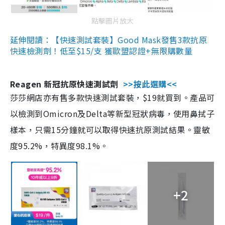
點擊圖片放大
延伸閱讀：【快速測試套裝】Good Mask發售3款抗原
快速檢測劑！低至$15/支 獲歐盟認證+無限購數量
Reagen 新冠抗原快速測試劑
>>按此選購<<
莎莎網店亦有售多款快速測試套裝，$19就買到。產品可
以檢測到Omicron及Delta等新型冠狀病毒，使用鼻拭子
樣本，只需15分鐘就可以取得快速抗原測試結果。靈敏
度95.2%，特異度98.1%。
+2