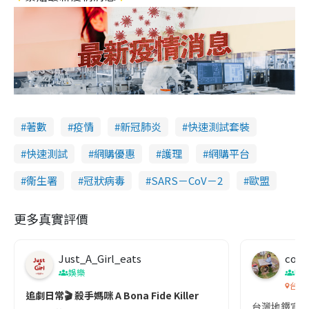
著數
疫情
新冠肺炎
快速測試套裝
快速測試
網購優惠
護理
網購平台
衞生署
冠狀病毒
SARS－CoV－2
歐盟
更多真實評價
Just_A_Girl_eats
co c
娛樂
吹
台灣
追劇日常🎬 殺手媽咪 A Bona Fide Killer
台灣地鐵宣