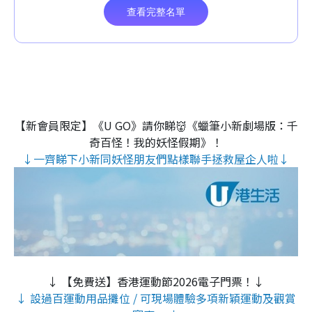
【新會員限定】《U GO》請你睇👹《蠟筆小新劇場版：千
奇百怪！我的妖怪假期》！
↓一齊睇下小新同妖怪朋友們點樣聯手拯救屋企人啦↓
↓ 【免費送】香港運動節2026電子門票！↓
↓ 設過百運動用品攤位 / 可現場體驗多項新穎運動及觀賞