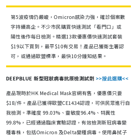
第5波疫情仍嚴峻，Omicron感染力強，確診個案數
字持續高企。不少市民購買快速測試「看門口」或
陽性後作每日檢測。精選13款優惠價快速測試套裝
$19以下買到，最平$10有交易！產品已獲衛生署認
可，或通過歐盟標準，最快10分鐘知結果。
DEEPBLUE 新型冠狀病毒抗原檢測試劑
>>按此選購<<
產品現時於HK Medical Mask官網有售，優惠價只要
$18/件。產品已獲得歐盟CE1434認證，可供民眾進行自
我檢測。準確度 99.03%、靈敏度96.4%、特異性
99.8%，已經通過臨床實驗認證，有效檢測新冠病毒變
種毒株，包括Omicron 及Delta變種病毒。使用鼻拭子