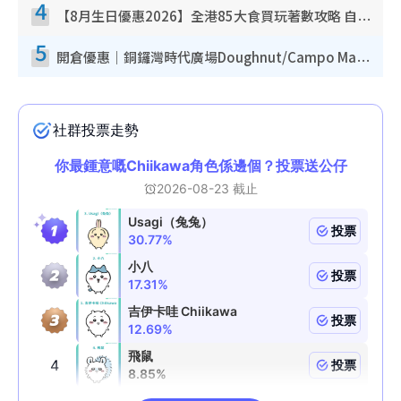
4
【8月生日優惠2026】全港85大食買玩著數攻略 自助餐/火鍋放題同行免費＋誠品/DONKI送現金券
5
開倉優惠｜銅鑼灣時代廣場Doughnut/Campo Marzio開倉低至1折！背囊、書包、手袋劈價$200起