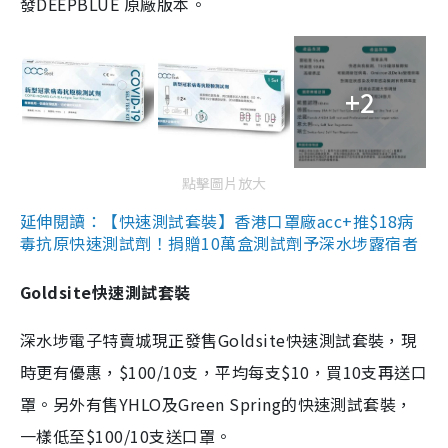
發DEEPBLUE 原廠版本。
+2
點擊圖片放大
延伸閱讀：【快速測試套裝】香港口罩廠acc+推$18病
毒抗原快速測試劑！捐贈10萬盒測試劑予深水埗露宿者
Goldsite快速測試套裝
深水埗電子特賣城現正發售Goldsite快速測試套裝，現
時更有優惠，$100/10支，平均每支$10，買10支再送口
罩。另外有售YHLO及Green Spring的快速測試套裝，
一樣低至$100/10支送口罩。