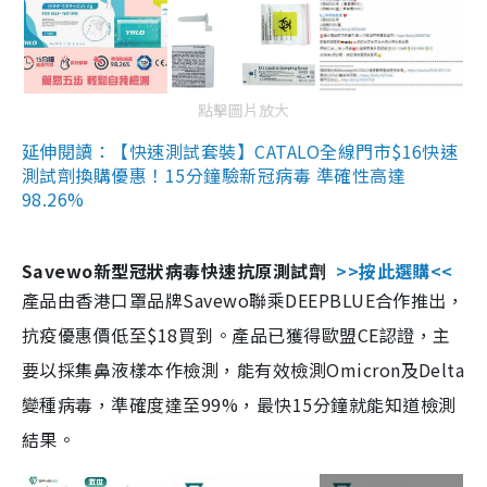
點擊圖片放大
延伸閱讀：【快速測試套裝】CATALO全線門市$16快速
測試劑換購優惠！15分鐘驗新冠病毒 準確性高達
98.26%
Savewo新型冠狀病毒快速抗原測試劑
>>按此選購<<
產品由香港口罩品牌Savewo聯乘DEEPBLUE合作推出，
抗疫優惠價低至$18買到。產品已獲得歐盟CE認證，主
要以採集鼻液樣本作檢測，能有效檢測Omicron及Delta
變種病毒，準確度達至99%，最快15分鐘就能知道檢測
結果。