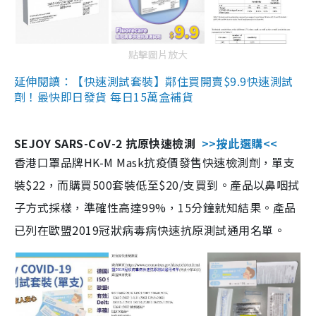
點擊圖片放大
延伸閱讀：【快速測試套裝】鄰住買開賣$9.9快速測試
劑！最快即日發貨 每日15萬盒補貨
SEJOY SARS-CoV-2 抗原快速檢測
>>按此選購<<
香港口罩品牌HK-M Mask抗疫價發售快速檢測劑，單支
裝$22，而購買500套裝低至$20/支買到。產品以鼻咽拭
子方式採樣，準確性高達99%，15分鐘就知結果。產品
已列在歐盟2019冠狀病毒病快速抗原測試通用名單。