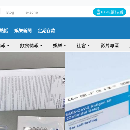
Blog
e-zone
U GO搵好去處
熱話
娛樂新聞
定期存款
情報
飲食情報
娛樂
社會
影片專區