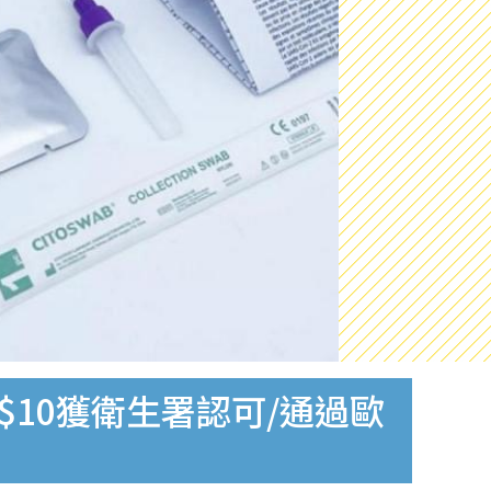
$10獲衛生署認可/通過歐