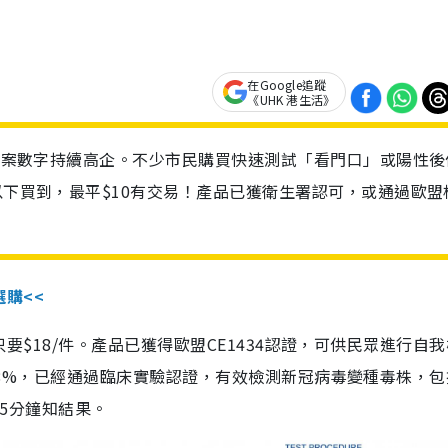
在Google追蹤
《UHK 港生活》
診個案數字持續高企。不少市民購買快速測試「看門口」或陽性後
以下買到，最平$10有交易！產品已獲衛生署認可，或通過歐盟
選購<<
惠價只要$18/件。產品已獲得歐盟CE1434認證，可供民眾進行自
性99.8%，已經通過臨床實驗認證，有效檢測新冠病毒變種毒株，
，15分鐘知結果。