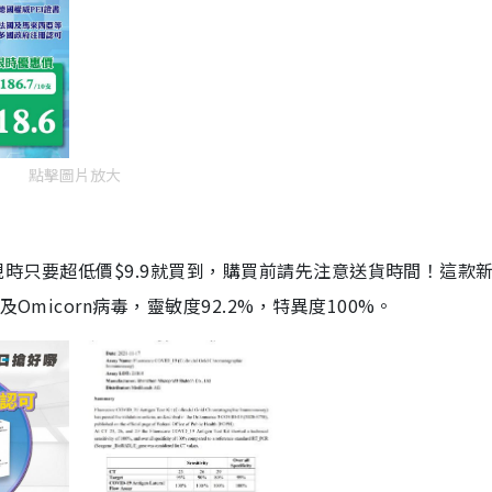
點擊圖片放大
劑，現時只要超低價$9.9就買到，購買前請先注意送貨時間！這款
Omicorn病毒，靈敏度92.2%，特異度100%。