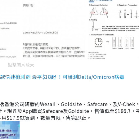
點擊圖片放大
檢測劑 最平$18起 ！可檢測Delta/Omicron病毒
研發的Wesail、Goldsite、Safecare、及V-Chek。
凡於App購買Safecare及Goldsite，售價低至$186.7
均不用$17.9就買到，數量有限，售完即止。