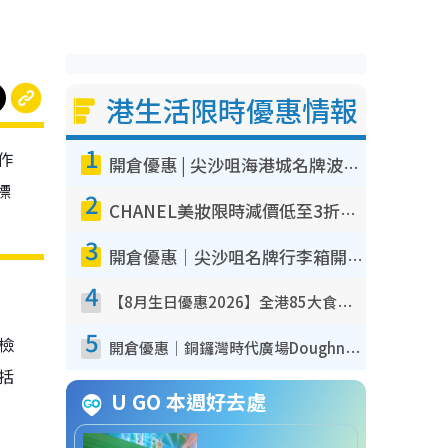
港生活限時優惠情報
1
作
開倉優惠 | 尖沙咀海港城名牌波鞋開倉低至1折！On鞋$899起／Joy&Peace鞋履$98起
標
2
CHANEL美妝限時減價低至3折！人氣粉底/唇膏/精華液低至$275！COCO香水都有平
3
開倉優惠｜尖沙咀名牌行李箱開倉低至4折！一連5日 American Tourister/ace./Hallmark $200起！
4
【8月生日優惠2026】全港85大食買玩著數攻略 自助餐/火鍋放題同行免費＋誠品/DONKI送現金券
5
我檢
開倉優惠｜銅鑼灣時代廣場Doughnut/Campo Marzio開倉低至1折！背囊、書包、手袋劈價$200起
包括
U GO 本週好去處