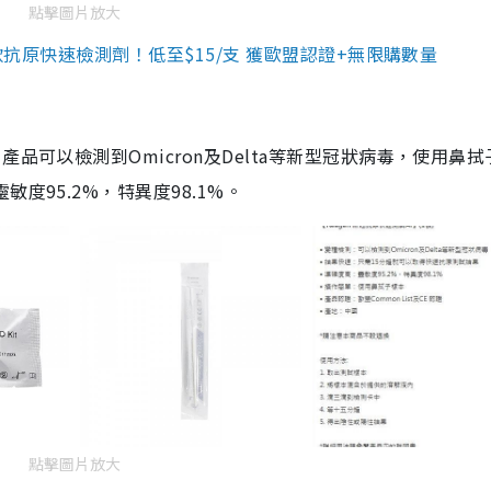
點擊圖片放大
3款抗原快速檢測劑！低至$15/支 獲歐盟認證+無限購數量
品可以檢測到Omicron及Delta等新型冠狀病毒，使用鼻拭
度95.2%，特異度98.1%。
點擊圖片放大