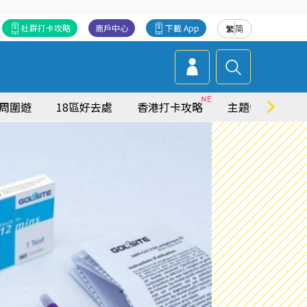
社群打卡攻略
商戶中心
下載 App
繁
简
周圍遊
18區好去處
香港打卡攻略
主題特集