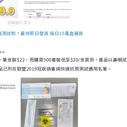
點擊圖片放大
速測試劑！最快即日發貨 每日15萬盒補貨
<<
，單支裝$22，而購買500套裝低至$20/支買到。產品以鼻咽
品已列在歐盟2019冠狀病毒病快速抗原測試通用名單。