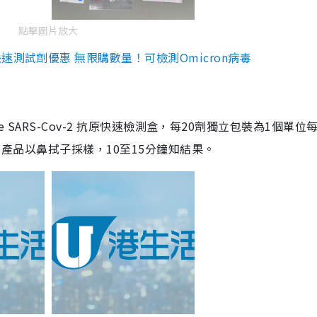
點擊圖片放大
測試劑優惠 無限購數量！可檢測Omicron病毒
are SARS-Cov-2 抗原快速檢測盒，每20劑獨立包裝為1個單位
5。產品以鼻拭子採樣，10至15分鐘知結果。