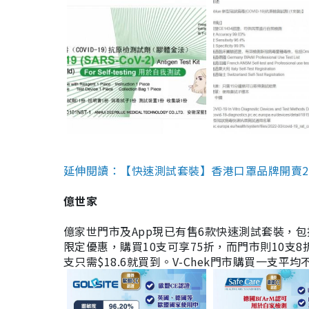
延伸閱讀：【快速測試套裝】香港口罩品牌開賣2款快速
億世家
億家世門市及App現已有售6款快速測試套裝，包括香港公司
限定優惠，購買10支可享75折，而門市則10支8折。現
支只需$18.6就買到。V-Chek門市購買一支平