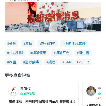
著數
疫情
新冠肺炎
快速測試套裝
快速測試
網購優惠
網購平台
衞生署
歐盟
冠狀病毒
護理
SARS－CoV－2
更多真實評價
風傳媒
營養教
旅遊攻略
生
香港
旅遊注意｜搭飛機帶尿袋標明mAh都會被沒收😱出發前切記檢查「1
#連皮帶籽都