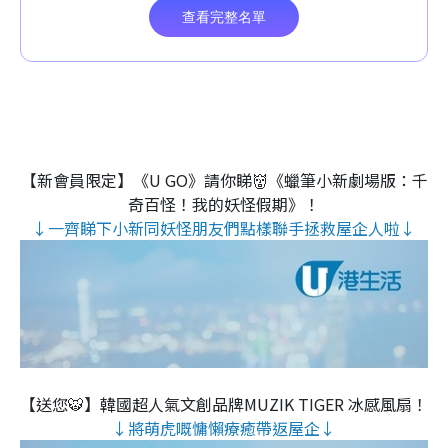
【新會員限定】《U GO》請你睇👹《蠟筆小新劇場版：千
奇百怪！我的妖怪假期》！
↓一齊睇下小新同妖怪朋友們點樣聯手拯救屋企人啦↓
【送您🐯】韓國超人氣文創品牌MUZIK TIGER 冰感風扇！
↓將萌虎嘅慵懶療癒帶返屋企↓