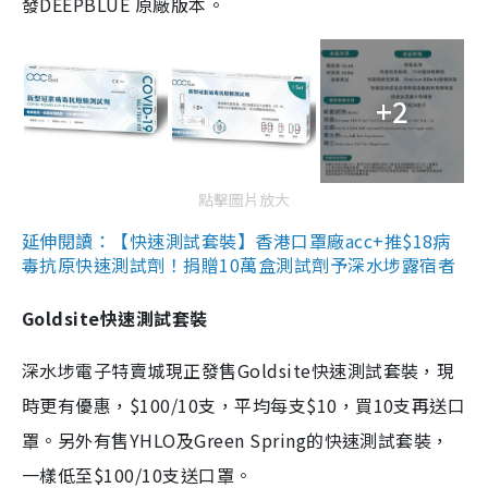
發DEEPBLUE 原廠版本。
+2
點擊圖片放大
延伸閱讀：【快速測試套裝】香港口罩廠acc+推$18病
毒抗原快速測試劑！捐贈10萬盒測試劑予深水埗露宿者
Goldsite快速測試套裝
深水埗電子特賣城現正發售Goldsite快速測試套裝，現
時更有優惠，$100/10支，平均每支$10，買10支再送口
罩。另外有售YHLO及Green Spring的快速測試套裝，
一樣低至$100/10支送口罩。