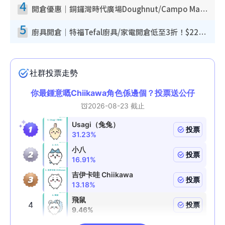
4
開倉優惠｜銅鑼灣時代廣場Doughnut/Campo Marzio開倉低至1折！背囊、書包、手袋劈價$200起
5
廚具開倉｜特福Tefal廚具/家電開倉低至3折！$220起買平底鍋/炒鑊/湯煲！電飯煲/吸塵機/燙斗$418起