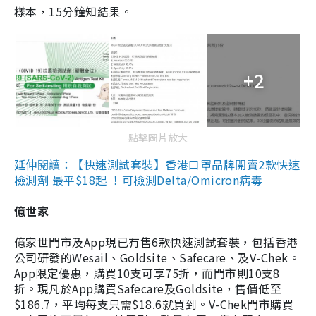
樣本，15分鐘知結果。
+2
點擊圖片放大
延伸閱讀：【快速測試套裝】香港口罩品牌開賣2款快速
檢測劑 最平$18起 ！可檢測Delta/Omicron病毒
億世家
億家世門市及App現已有售6款快速測試套裝，包括香港
公司研發的Wesail、Goldsite、Safecare、及V-Chek。
App限定優惠，購買10支可享75折，而門市則10支8
折。現凡於App購買Safecare及Goldsite，售價低至
$186.7，平均每支只需$18.6就買到。V-Chek門市購買