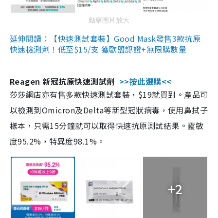
點擊圖片放大
延伸閱讀：【快速測試套裝】Good Mask發售3款抗原
快速檢測劑！低至$15/支 獲歐盟認證+無限購數量
Reagen 新冠抗原快速測試劑
>>按此選購<<
莎莎網店亦有售多款快速測試套裝，$19就買到。產品可
以檢測到Omicron及Delta等新型冠狀病毒，使用鼻拭子
樣本，只需15分鐘就可以取得快速抗原測試結果。靈敏
度95.2%，特異度98.1%。
+2