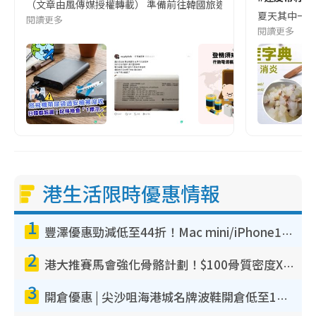
（文章由風傳媒授權轉載） 準備前往韓國旅遊的民眾，近期要特別留
夏天其中一種時
閱讀更多
閱讀更多
港生活限時優惠情報
1
豐澤優惠勁減低至44折！Mac mini/iPhone17Pro大減價！廚房家電$220起
2
港大推賽馬會強化骨骼計劃！$100骨質密度X光檢查 完成免費運動訓練送超市禮券！附參加資格
3
開倉優惠 | 尖沙咀海港城名牌波鞋開倉低至1折！On鞋$899起／Joy&Peace鞋履$98起