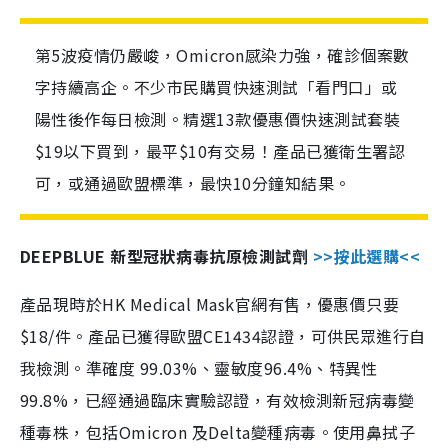
第5波疫情仍嚴峻，Omicron感染力強，確診個案數
字持續高企。不少市民購買快速測試「看門口」或
陽性後作每日檢測。精選13款優惠價快速測試套裝
$19以下買到，最平$10有交易！產品已獲衛生署認
可，或通過歐盟標準，最快10分鐘知結果。
DEEPBLUE 新型冠狀病毒抗原檢測試劑
>>按此選購<<
產品現時於HK Medical Mask官網有售，優惠價只要
$18/件。產品已獲得歐盟CE1434認證，可供民眾進行自
我檢測。準確度 99.03%、靈敏度96.4%、特異性
99.8%，已經通過臨床實驗認證，有效檢測新冠病毒變
種毒株，包括Omicron 及Delta變種病毒。使用鼻拭子