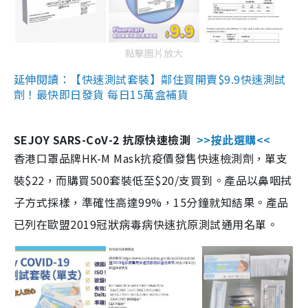
點擊圖片放大
延伸閱讀：【快速測試套裝】鄰住買開賣$9.9快速測試
劑！最快即日發貨 每日15萬盒補貨
SEJOY SARS-CoV-2 抗原快速檢測
>>按此選購<<
香港口罩品牌HK-M Mask抗疫價發售快速檢測劑，單支
裝$22，而購買500套裝低至$20/支買到。產品以鼻咽拭
子方式採樣，準確性高達99%，15分鐘就知結果。產品
已列在歐盟2019冠狀病毒病快速抗原測試通用名單。