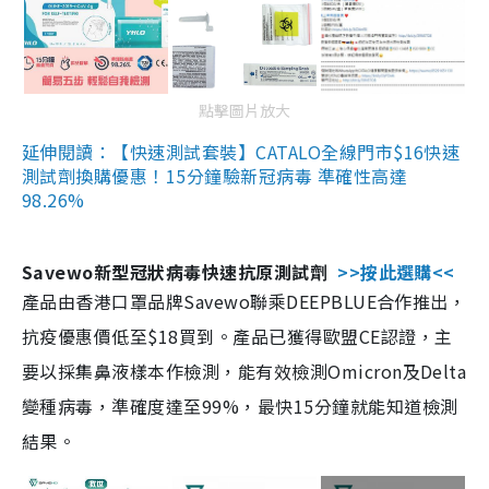
點擊圖片放大
延伸閱讀：【快速測試套裝】CATALO全線門市$16快速
測試劑換購優惠！15分鐘驗新冠病毒 準確性高達
98.26%
Savewo新型冠狀病毒快速抗原測試劑
>>按此選購<<
產品由香港口罩品牌Savewo聯乘DEEPBLUE合作推出，
抗疫優惠價低至$18買到。產品已獲得歐盟CE認證，主
要以採集鼻液樣本作檢測，能有效檢測Omicron及Delta
變種病毒，準確度達至99%，最快15分鐘就能知道檢測
結果。