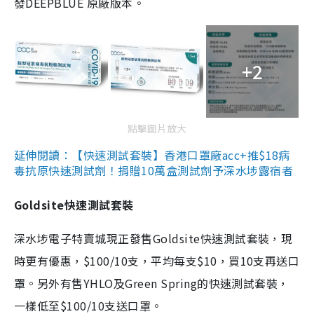
發DEEPBLUE 原廠版本。
+2
點擊圖片放大
延伸閱讀：【快速測試套裝】香港口罩廠acc+推$18病
毒抗原快速測試劑！捐贈10萬盒測試劑予深水埗露宿者
Goldsite快速測試套裝
深水埗電子特賣城現正發售Goldsite快速測試套裝，現
時更有優惠，$100/10支，平均每支$10，買10支再送口
罩。另外有售YHLO及Green Spring的快速測試套裝，
一樣低至$100/10支送口罩。