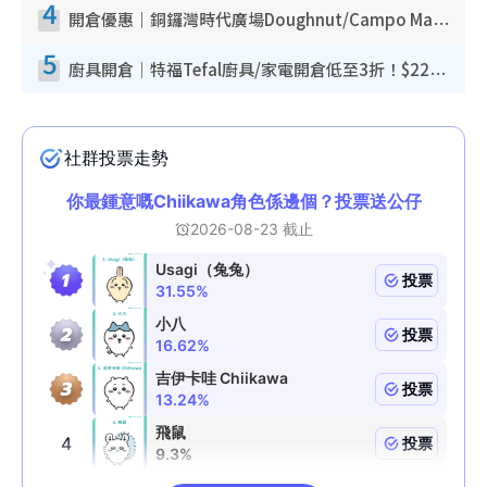
4
開倉優惠｜銅鑼灣時代廣場Doughnut/Campo Marzio開倉低至1折！背囊、書包、手袋劈價$200起
5
廚具開倉｜特福Tefal廚具/家電開倉低至3折！$220起買平底鍋/炒鑊/湯煲！電飯煲/吸塵機/燙斗$418起