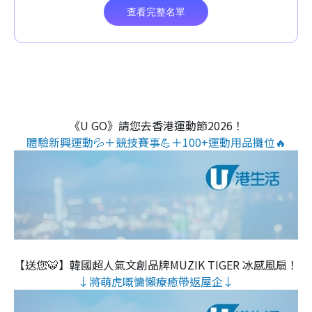
《U GO》請您去香港運動節2026！
體驗新興運動💦＋競技賽事💪＋100+運動用品攤位🔥
【送您🐯】韓國超人氣文創品牌MUZIK TIGER 冰感風扇！
↓將萌虎嘅慵懶療癒帶返屋企↓