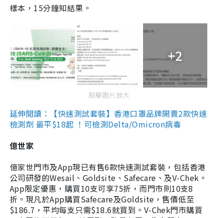
樣本，15分鐘知結果。
+2
點擊圖片放大
延伸閱讀：【快速測試套裝】香港口罩品牌開賣2款快速
檢測劑 最平$18起 ！可檢測Delta/Omicron病毒
億世家
億家世門市及App現已有售6款快速測試套裝，包括香港
公司研發的Wesail、Goldsite、Safecare、及V-Chek。
App限定優惠，購買10支可享75折，而門市則10支8
折。現凡於App購買Safecare及Goldsite，售價低至
$186.7，平均每支只需$18.6就買到。V-Chek門市購買