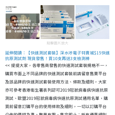
點擊圖片放大
延伸閱讀：【快速測試套裝】深水埗電子特賣城$15快速
抗原測試劑 現貨發售！買10支再送3支檢測棒
<< 提提大家，各零售商發售的快速測試套裝規格不一，
購買市面上不同品牌的快速測試套裝前請留意售賣平台
及該品牌的快速測試套裝使用方法、條款及細則，大家
亦可參考香港衞生署表列認可2019冠狀病毒病快速抗原
測試、歐盟2019冠狀病毒病快速抗原測試通用名單，購
買前留意訂購平台的使用條款及細則，一切以訂購平台
公佈的價錢為準。數量有限，售完即止；所有優惠細則