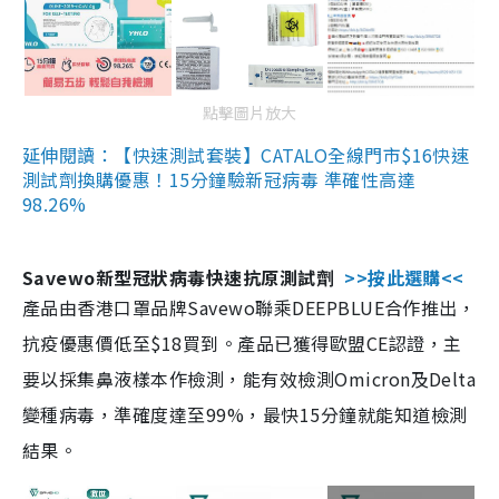
點擊圖片放大
延伸閱讀：【快速測試套裝】CATALO全線門市$16快速
測試劑換購優惠！15分鐘驗新冠病毒 準確性高達
98.26%
Savewo新型冠狀病毒快速抗原測試劑
>>按此選購<<
產品由香港口罩品牌Savewo聯乘DEEPBLUE合作推出，
抗疫優惠價低至$18買到。產品已獲得歐盟CE認證，主
要以採集鼻液樣本作檢測，能有效檢測Omicron及Delta
變種病毒，準確度達至99%，最快15分鐘就能知道檢測
結果。