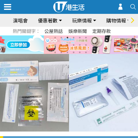
演唱會
優惠著數
玩樂情報
購物情報
熱門關鍵字：
公屋熱話
娛樂新聞
定期存款