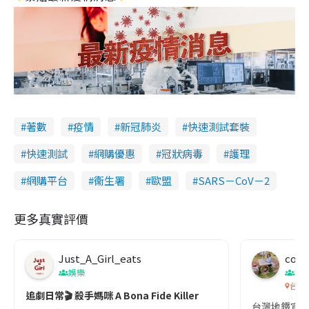
著數
疫情
新冠肺炎
快速測試套裝
快速測試
網購優惠
冠狀病毒
護理
網購平台
衞生署
歐盟
SARS－CoV－2
更多真實評價
Just_A_Girl_eats
co c
娛樂
吹
台灣
追劇日常🎬 殺手媽咪 A Bona Fide Killer
台灣地鐵宣