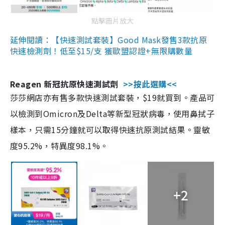
點擊圖片放大
延伸閱讀：【快速測試套裝】Good Mask發售3款抗原
快速檢測劑！低至$15/支 獲歐盟認證+無限購數量
Reagen 新冠抗原快速測試劑
>>按此選購<<
莎莎網店亦有售多款快速測試套裝，$19就買到。產品可
以檢測到Omicron及Delta等新型冠狀病毒，使用鼻拭子
樣本，只需15分鐘就可以取得快速抗原測試結果。靈敏
度95.2%，特異度98.1%。
+2