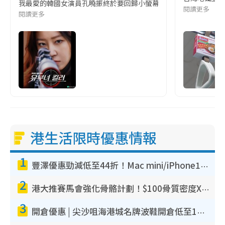
我最愛的韓國女演員孔曉振終於要回歸小螢幕啦!這次的劇本改編自同名
閱讀更多
閱讀更多
港生活限時優惠情報
1
豐澤優惠勁減低至44折！Mac mini/iPhone17Pro大減價！廚房家電$220起
2
港大推賽馬會強化骨骼計劃！$100骨質密度X光檢查 完成免費運動訓練送超市禮券！附參加資格
3
開倉優惠 | 尖沙咀海港城名牌波鞋開倉低至1折！On鞋$899起／Joy&Peace鞋履$98起