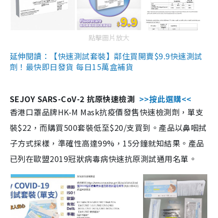
點擊圖片放大
延伸閱讀：【快速測試套裝】鄰住買開賣$9.9快速測試
劑！最快即日發貨 每日15萬盒補貨
SEJOY SARS-CoV-2 抗原快速檢測
>>按此選購<<
香港口罩品牌HK-M Mask抗疫價發售快速檢測劑，單支
裝$22，而購買500套裝低至$20/支買到。產品以鼻咽拭
子方式採樣，準確性高達99%，15分鐘就知結果。產品
已列在歐盟2019冠狀病毒病快速抗原測試通用名單。