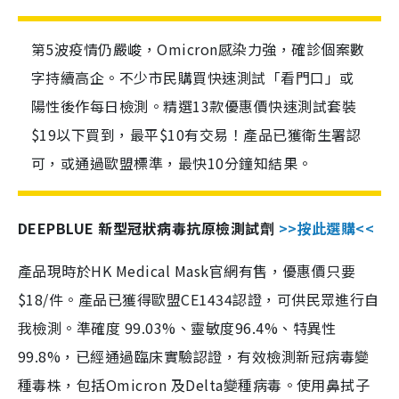
第5波疫情仍嚴峻，Omicron感染力強，確診個案數
字持續高企。不少市民購買快速測試「看門口」或
陽性後作每日檢測。精選13款優惠價快速測試套裝
$19以下買到，最平$10有交易！產品已獲衛生署認
可，或通過歐盟標準，最快10分鐘知結果。
DEEPBLUE 新型冠狀病毒抗原檢測試劑
>>按此選購<<
產品現時於HK Medical Mask官網有售，優惠價只要
$18/件。產品已獲得歐盟CE1434認證，可供民眾進行自
我檢測。準確度 99.03%、靈敏度96.4%、特異性
99.8%，已經通過臨床實驗認證，有效檢測新冠病毒變
種毒株，包括Omicron 及Delta變種病毒。使用鼻拭子