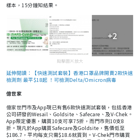
樣本，15分鐘知結果。
+2
點擊圖片放大
延伸閱讀：【快速測試套裝】香港口罩品牌開賣2款快速
檢測劑 最平$18起 ！可檢測Delta/Omicron病毒
億世家
億家世門市及App現已有售6款快速測試套裝，包括香港
公司研發的Wesail、Goldsite、Safecare、及V-Chek。
App限定優惠，購買10支可享75折，而門市則10支8
折。現凡於App購買Safecare及Goldsite，售價低至
$186.7，平均每支只需$18.6就買到。V-Chek門市購買