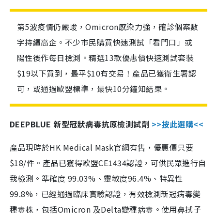
第5波疫情仍嚴峻，Omicron感染力強，確診個案數
字持續高企。不少市民購買快速測試「看門口」或
陽性後作每日檢測。精選13款優惠價快速測試套裝
$19以下買到，最平$10有交易！產品已獲衛生署認
可，或通過歐盟標準，最快10分鐘知結果。
DEEPBLUE 新型冠狀病毒抗原檢測試劑
>>按此選購<<
產品現時於HK Medical Mask官網有售，優惠價只要
$18/件。產品已獲得歐盟CE1434認證，可供民眾進行自
我檢測。準確度 99.03%、靈敏度96.4%、特異性
99.8%，已經通過臨床實驗認證，有效檢測新冠病毒變
種毒株，包括Omicron 及Delta變種病毒。使用鼻拭子