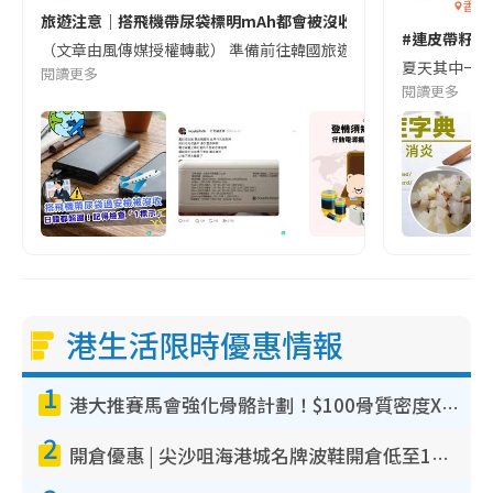
香港
旅遊注意｜搭飛機帶尿袋標明mAh都會被沒收😱出發前切記檢查「1
#連皮帶籽都
（文章由風傳媒授權轉載） 準備前往韓國旅遊的民眾，近期要特別留
夏天其中一種時
閱讀更多
閱讀更多
港生活限時優惠情報
1
港大推賽馬會強化骨骼計劃！$100骨質密度X光檢查 完成免費運動訓練送超市禮券！附參加資格
2
開倉優惠 | 尖沙咀海港城名牌波鞋開倉低至1折！On鞋$899起／Joy&Peace鞋履$98起