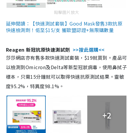
點擊圖片放大
延伸閱讀：【快速測試套裝】Good Mask發售3款抗原
快速檢測劑！低至$15/支 獲歐盟認證+無限購數量
Reagen 新冠抗原快速測試劑
>>按此選購<<
莎莎網店亦有售多款快速測試套裝，$19就買到。產品可
以檢測到Omicron及Delta等新型冠狀病毒，使用鼻拭子
樣本，只需15分鐘就可以取得快速抗原測試結果。靈敏
度95.2%，特異度98.1%。
+2