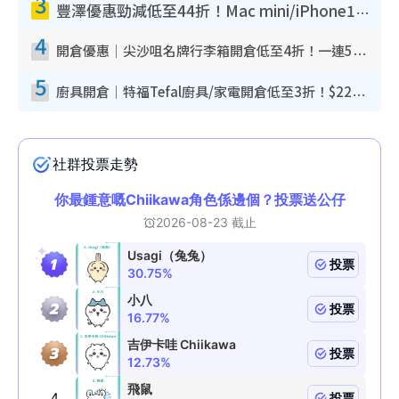
3
豐澤優惠勁減低至44折！Mac mini/iPhone17Pro大減價！廚房家電$220起
4
開倉優惠｜尖沙咀名牌行李箱開倉低至4折！一連5日 American Tourister/ace./Hallmark $200起！
5
廚具開倉｜特福Tefal廚具/家電開倉低至3折！$220起買平底鍋/炒鑊/湯煲！電飯煲/吸塵機/燙斗$418起