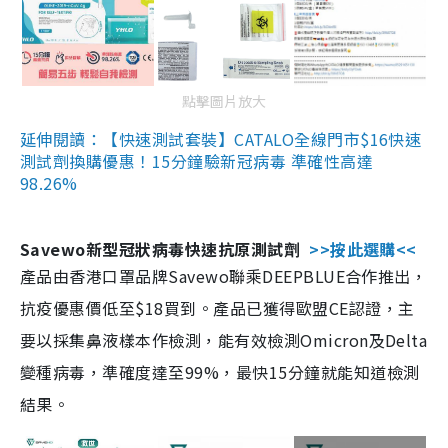
點擊圖片放大
延伸閱讀：【快速測試套裝】CATALO全線門市$16快速
測試劑換購優惠！15分鐘驗新冠病毒 準確性高達
98.26%
Savewo新型冠狀病毒快速抗原測試劑
>>按此選購<<
產品由香港口罩品牌Savewo聯乘DEEPBLUE合作推出，
抗疫優惠價低至$18買到。產品已獲得歐盟CE認證，主
要以採集鼻液樣本作檢測，能有效檢測Omicron及Delta
變種病毒，準確度達至99%，最快15分鐘就能知道檢測
結果。