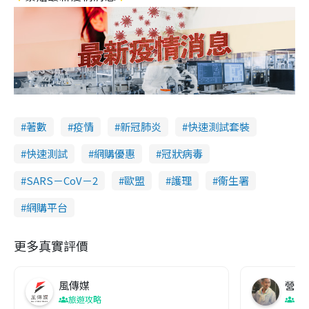
著數
疫情
新冠肺炎
快速測試套裝
快速測試
網購優惠
冠狀病毒
SARS－CoV－2
歐盟
護理
衞生署
網購平台
更多真實評價
風傳媒
營養教
旅遊攻略
生