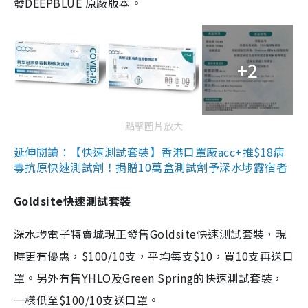
發DEEPBLUE 原廠版本。
+2
點擊圖片放大
延伸閱讀：【快速測試套裝】香港口罩廠acc+推$18病
毒抗原快速測試劑！捐贈10萬盒測試劑予深水埗露宿者
Goldsite快速測試套裝
深水埗電子特賣城現正發售Goldsite快速測試套裝，現
時更有優惠，$100/10支，平均每支$10，買10支再送口
罩。另外有售YHLO及Green Spring的快速測試套裝，
一樣低至$100/10支送口罩。