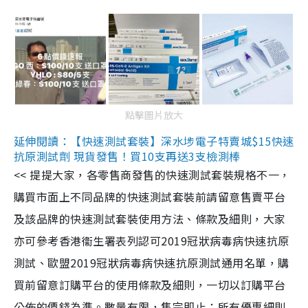
點擊圖片放大
延伸閱讀：【快速測試套裝】深水埗電子特賣城$15快速
抗原測試劑 現貨發售！買10支再送3支檢測棒
<< 提提大家，各零售商發售的快速測試套裝規格不一，
購買市面上不同品牌的快速測試套裝前請留意售賣平台
及該品牌的快速測試套裝使用方法、條款及細則，大家
亦可參考香港衞生署表列認可2019冠狀病毒病快速抗原
測試、歐盟2019冠狀病毒病快速抗原測試通用名單，購
買前留意訂購平台的使用條款及細則，一切以訂購平台
公佈的價錢為準。數量有限，售完即止；所有優惠細則