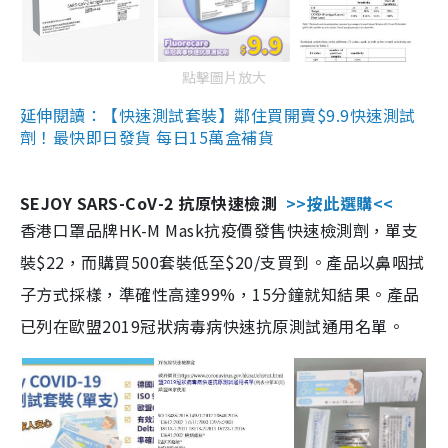
點擊圖片放大
延伸閱讀：【快速測試套裝】鄰住買開賣$9.9快速測試
劑！最快即日發貨 每日15萬盒補貨
SEJOY SARS-CoV-2 抗原快速檢測
>>按此選購<<
香港口罩品牌HK-M Mask抗疫價發售快速檢測劑，單支
裝$22，而購買500套裝低至$20/支買到。產品以鼻咽拭
子方式採樣，準確性高達99%，15分鐘就知結果。產品
已列在歐盟2019冠狀病毒病快速抗原測試通用名單。