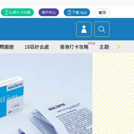
社群打卡攻略
商戶中心
下載 App
繁
简
周圍遊
18區好去處
香港打卡攻略
主題特集