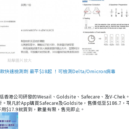
點擊圖片放大
檢測劑 最平$18起 ！可檢測Delta/Omicron病毒
研發的Wesail、Goldsite、Safecare、及V-Chek。
凡於App購買Safecare及Goldsite，售價低至$186.7
均不用$17.9就買到，數量有限，售完即止。