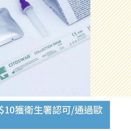
$10獲衛生署認可/通過歐