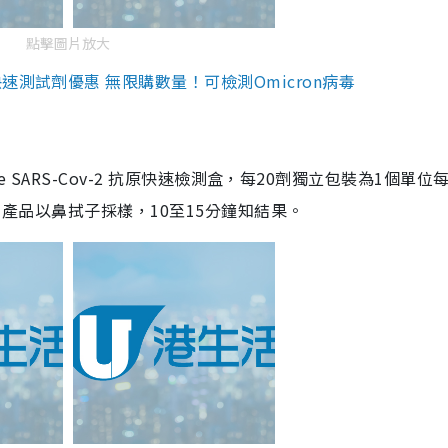
點擊圖片放大
測試劑優惠 無限購數量！可檢測Omicron病毒
are SARS-Cov-2 抗原快速檢測盒，每20劑獨立包裝為1個單位
5。產品以鼻拭子採樣，10至15分鐘知結果。