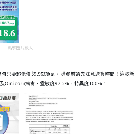
點擊圖片放大
劑，現時只要超低價$9.9就買到，購買前請先注意送貨時間！這款
Omicorn病毒，靈敏度92.2%，特異度100%。