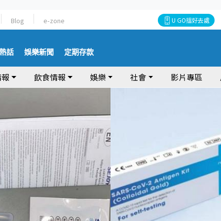
Blog
e-zone
U GO搵好去處
熱話
娛樂新聞
定期存款
情報
飲食情報
娛樂
社會
影片專區