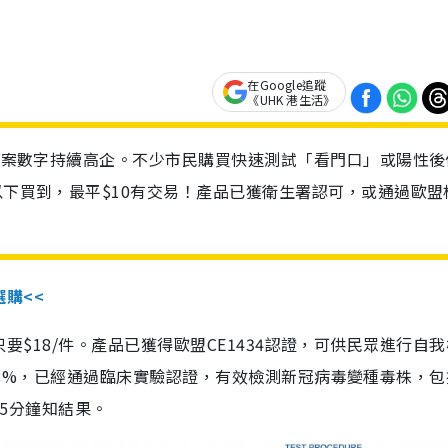
在Google追蹤
《UHK 港生活》
診個案數字持續高企。不少市民購買快速測試「看門口」或陽性後
以下買到，最平$10有交易！產品已獲衛生署認可，或通過歐盟
選購<<
惠價只要$18/件。產品已獲得歐盟CE1434認證，可供民眾進行自
性99.8%，已經通過臨床實驗認證，有效檢測新冠病毒變種毒株，
，15分鐘知結果。