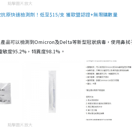
點擊圖片放大
3款抗原快速檢測劑！低至$15/支 獲歐盟認證+無限購數量
品可以檢測到Omicron及Delta等新型冠狀病毒，使用鼻拭
度95.2%，特異度98.1%。
點擊圖片放大