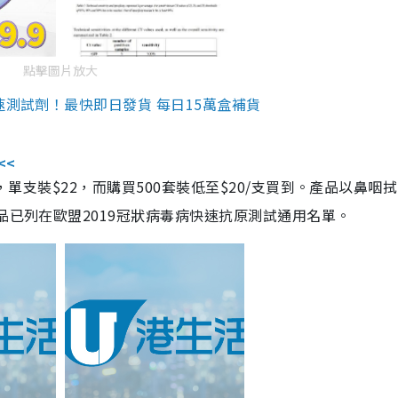
點擊圖片放大
速測試劑！最快即日發貨 每日15萬盒補貨
<<
，單支裝$22，而購買500套裝低至$20/支買到。產品以鼻咽
品已列在歐盟2019冠狀病毒病快速抗原測試通用名單。