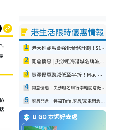
港生活限時優惠情報
1
作
港大推賽馬會強化骨骼計劃！$100骨質密度X光檢查 完成免費運動訓練送超市禮券！附參加資格
標
2
開倉優惠 | 尖沙咀海港城名牌波鞋開倉低至1折！On鞋$899起／Joy&Peace鞋履$98起
3
豐澤優惠勁減低至44折！Mac mini/iPhone17Pro大減價！廚房家電$220起
4
開倉優惠｜尖沙咀名牌行李箱開倉低至4折！一連5日 American Tourister/ace./Hallmark $200起！
5
我檢
廚具開倉｜特福Tefal廚具/家電開倉低至3折！$220起買平底鍋/炒鑊/湯煲！電飯煲/吸塵機/燙斗$418起
包括
U GO 本週好去處