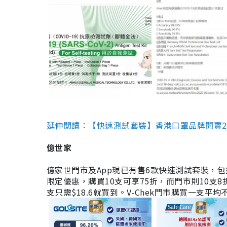
延伸閱讀：【快速測試套裝】香港口罩品牌開賣2款快速
億世家
億家世門市及App現已有售6款快速測試套裝，包括香港公司
限定優惠，購買10支可享75折，而門市則10支8折。現
支只需$18.6就買到。V-Chek門市購買一支平