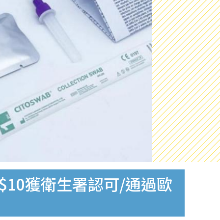
$10獲衛生署認可/通過歐