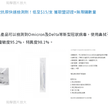
點擊圖片放大
3款抗原快速檢測劑！低至$15/支 獲歐盟認證+無限購數量
品可以檢測到Omicron及Delta等新型冠狀病毒，使用鼻拭
度95.2%，特異度98.1%。
點擊圖片放大