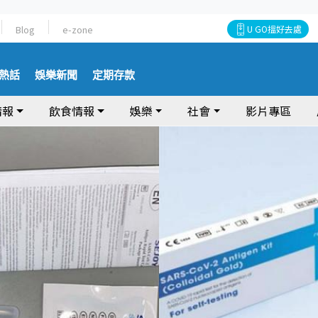
Blog
e-zone
U GO搵好去處
熱話
娛樂新聞
定期存款
情報
飲食情報
娛樂
社會
影片專區