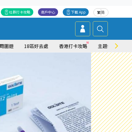
社群打卡攻略
商戶中心
下載 App
繁
简
周圍遊
18區好去處
香港打卡攻略
主題特集