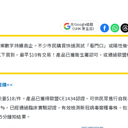
在Google追蹤
《UHK 港生活》
診個案數字持續高企。不少市民購買快速測試「看門口」或陽性後
以下買到，最平$10有交易！產品已獲衛生署認可，或通過歐盟
選購<<
惠價只要$18/件。產品已獲得歐盟CE1434認證，可供民眾進行自
性99.8%，已經通過臨床實驗認證，有效檢測新冠病毒變種毒株，
，15分鐘知結果。