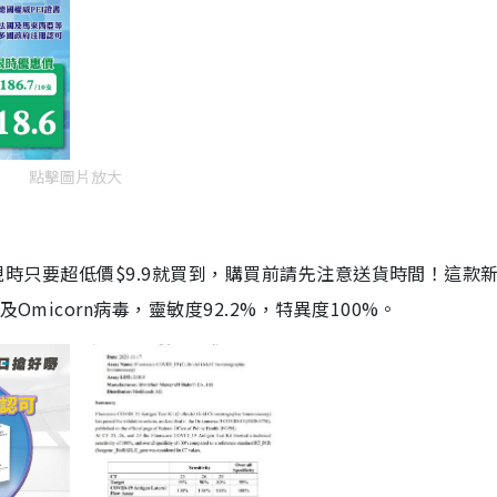
點擊圖片放大
劑，現時只要超低價$9.9就買到，購買前請先注意送貨時間！這款
Omicorn病毒，靈敏度92.2%，特異度100%。