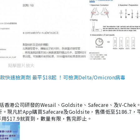
點擊圖片放大
檢測劑 最平$18起 ！可檢測Delta/Omicron病毒
研發的Wesail、Goldsite、Safecare、及V-Chek。
凡於App購買Safecare及Goldsite，售價低至$186.7
均不用$17.9就買到，數量有限，售完即止。