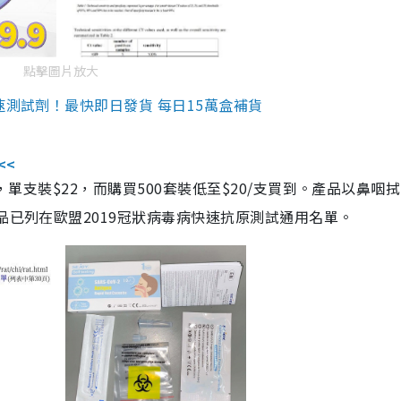
點擊圖片放大
速測試劑！最快即日發貨 每日15萬盒補貨
<<
，單支裝$22，而購買500套裝低至$20/支買到。產品以鼻咽
品已列在歐盟2019冠狀病毒病快速抗原測試通用名單。