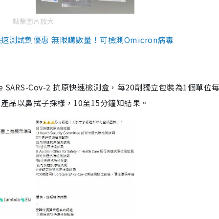
點擊圖片放大
測試劑優惠 無限購數量！可檢測Omicron病毒
are SARS-Cov-2 抗原快速檢測盒，每20劑獨立包裝為1個單位
5。產品以鼻拭子採樣，10至15分鐘知結果。