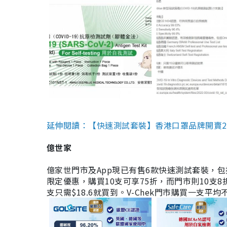
延伸閱讀：【快速測試套裝】香港口罩品牌開賣2款快速
億世家
億家世門市及App現已有售6款快速測試套裝，包括香港公司
限定優惠，購買10支可享75折，而門市則10支8折。現
支只需$18.6就買到。V-Chek門市購買一支平