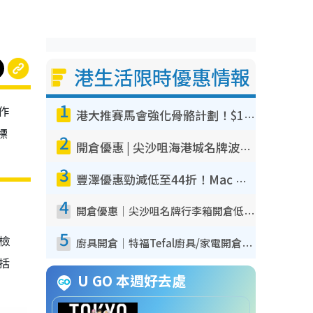
港生活限時優惠情報
1
作
港大推賽馬會強化骨骼計劃！$100骨質密度X光檢查 完成免費運動訓練送超市禮券！附參加資格
標
2
開倉優惠 | 尖沙咀海港城名牌波鞋開倉低至1折！On鞋$899起／Joy&Peace鞋履$98起
3
豐澤優惠勁減低至44折！Mac mini/iPhone17Pro大減價！廚房家電$220起
4
開倉優惠｜尖沙咀名牌行李箱開倉低至4折！一連5日 American Tourister/ace./Hallmark $200起！
5
我檢
廚具開倉｜特福Tefal廚具/家電開倉低至3折！$220起買平底鍋/炒鑊/湯煲！電飯煲/吸塵機/燙斗$418起
包括
U GO 本週好去處