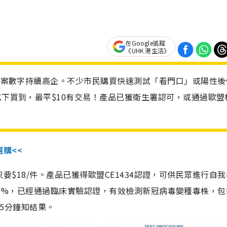
在Google追蹤
《UHK 港生活》
診個案數字持續高企。不少市民購買快速測試「看門口」或陽性後
以下買到，最平$10有交易！產品已獲衛生署認可，或通過歐盟
選購<<
惠價只要$18/件。產品已獲得歐盟CE1434認證，可供民眾進行自
性99.8%，已經通過臨床實驗認證，有效檢測新冠病毒變種毒株，
，15分鐘知結果。