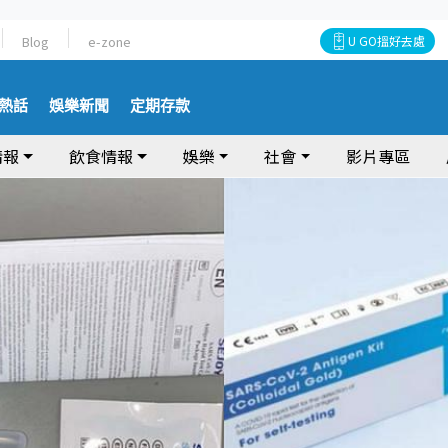
Blog
e-zone
U GO搵好去處
熱話
娛樂新聞
定期存款
情報
飲食情報
娛樂
社會
影片專區