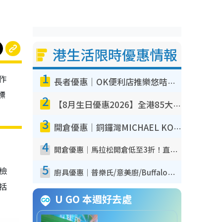
港生活限時優惠情報
1
作
長者優惠｜OK便利店推樂悠咭優惠！買麵包/牛奶/保健品拍卡即減
標
2
【8月生日優惠2026】全港85大食買玩著數攻略 自助餐/火鍋放題同行免費＋誠品/DONKI送現金券
3
開倉優惠｜銅鑼灣MICHAEL KORS開倉低至17折！直擊$500起買手袋/銀包/鞋款 必買經典Jet Set系列
4
開倉優惠｜馬拉松開倉低至3折！直擊$99起買adidas／New Balance／Puma鞋款 STANLEY保溫杯劈價至$119起
5
我檢
廚具優惠｜普樂氏/意美廚/Buffalo廚具低至3折！$89起買煎鍋／炒鑊／個人鍋 同場小家電激減至$99起
包括
U GO 本週好去處