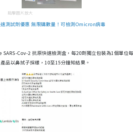
點擊圖片放大
測試劑優惠 無限購數量！可檢測Omicron病毒
are SARS-Cov-2 抗原快速檢測盒，每20劑獨立包裝為1個單位
5。產品以鼻拭子採樣，10至15分鐘知結果。