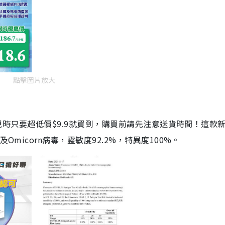
點擊圖片放大
劑，現時只要超低價$9.9就買到，購買前請先注意送貨時間！這款
Omicorn病毒，靈敏度92.2%，特異度100%。