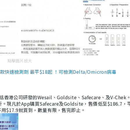
點擊圖片放大
檢測劑 最平$18起 ！可檢測Delta/Omicron病毒
研發的Wesail、Goldsite、Safecare、及V-Chek。
凡於App購買Safecare及Goldsite，售價低至$186.7
均不用$17.9就買到，數量有限，售完即止。