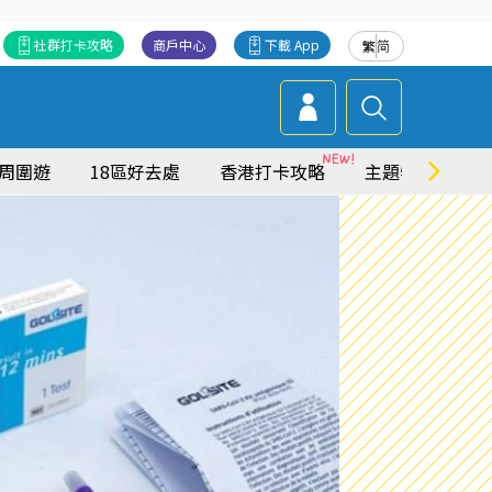
社群打卡攻略
商戶中心
下載 App
繁
简
周圍遊
18區好去處
香港打卡攻略
主題特集