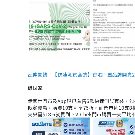
延伸閱讀：【快速測試套裝】香港口罩品牌開賣2款快速
億世家
億家世門市及App現已有售6款快速測試套裝，包括香港公司
限定優惠，購買10支可享75折，而門市則10支8折。現
支只需$18.6就買到。V-Chek門市購買一支平