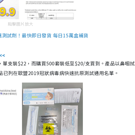
點擊圖片放大
速測試劑！最快即日發貨 每日15萬盒補貨
<<
，單支裝$22，而購買500套裝低至$20/支買到。產品以鼻咽
品已列在歐盟2019冠狀病毒病快速抗原測試通用名單。