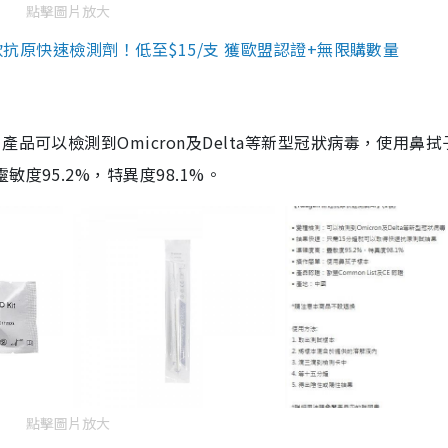
點擊圖片放大
3款抗原快速檢測劑！低至$15/支 獲歐盟認證+無限購數量
品可以檢測到Omicron及Delta等新型冠狀病毒，使用鼻拭
度95.2%，特異度98.1%。
點擊圖片放大