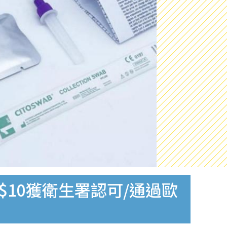
$10獲衛生署認可/通過歐