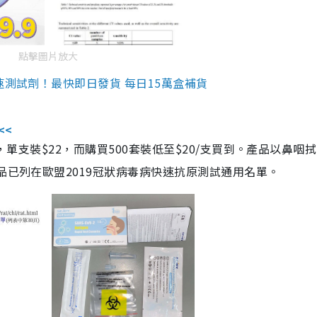
點擊圖片放大
速測試劑！最快即日發貨 每日15萬盒補貨
<<
，單支裝$22，而購買500套裝低至$20/支買到。產品以鼻咽
品已列在歐盟2019冠狀病毒病快速抗原測試通用名單。