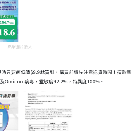
點擊圖片放大
劑，現時只要超低價$9.9就買到，購買前請先注意送貨時間！這款
Omicorn病毒，靈敏度92.2%，特異度100%。