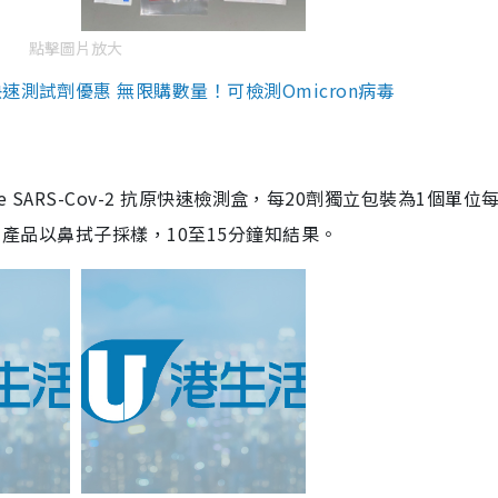
點擊圖片放大
測試劑優惠 無限購數量！可檢測Omicron病毒
are SARS-Cov-2 抗原快速檢測盒，每20劑獨立包裝為1個單位
5。產品以鼻拭子採樣，10至15分鐘知結果。