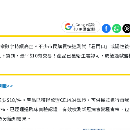
在Google追蹤
《UHK 港生活》
診個案數字持續高企。不少市民購買快速測試「看門口」或陽性後
以下買到，最平$10有交易！產品已獲衛生署認可，或通過歐盟
選購<<
惠價只要$18/件。產品已獲得歐盟CE1434認證，可供民眾進行自
性99.8%，已經通過臨床實驗認證，有效檢測新冠病毒變種毒株，
，15分鐘知結果。