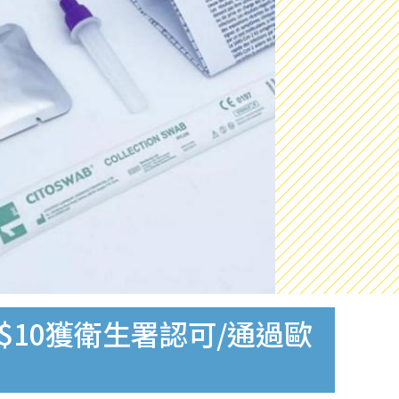
$10獲衛生署認可/通過歐