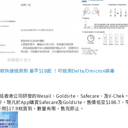
點擊圖片放大
檢測劑 最平$18起 ！可檢測Delta/Omicron病毒
研發的Wesail、Goldsite、Safecare、及V-Chek。
凡於App購買Safecare及Goldsite，售價低至$186.7
均不用$17.9就買到，數量有限，售完即止。