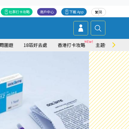
社群打卡攻略
商戶中心
下載 App
繁
简
周圍遊
18區好去處
香港打卡攻略
主題特集