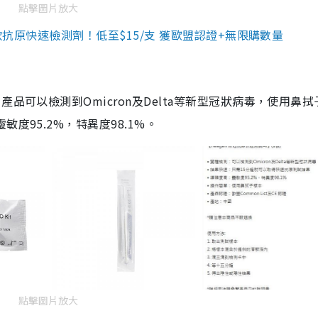
點擊圖片放大
3款抗原快速檢測劑！低至$15/支 獲歐盟認證+無限購數量
品可以檢測到Omicron及Delta等新型冠狀病毒，使用鼻拭
度95.2%，特異度98.1%。
點擊圖片放大