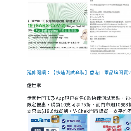
延伸閱讀：【快速測試套裝】香港口罩品牌開賣2款快速
億世家
億家世門市及App現已有售6款快速測試套裝，包括香港公司
限定優惠，購買10支可享75折，而門市則10支8折。現
支只需$18.6就買到。V-Chek門市購買一支平