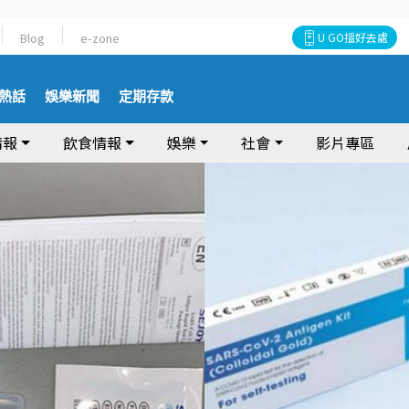
Blog
e-zone
U GO搵好去處
熱話
娛樂新聞
定期存款
情報
飲食情報
娛樂
社會
影片專區