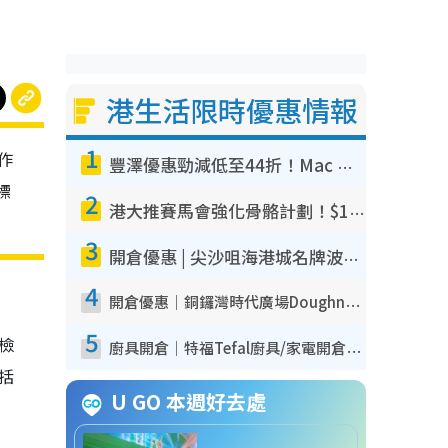
港生活限時優惠情報
1
作
豐澤優惠勁減低至44折！Mac mini/iPhone17Pro大減價！廚房家電$220起
標
2
港大推賽馬會強化骨骼計劃！$100骨質密度X光檢查 完成免費運動訓練送超市禮券！附參加資格
3
開倉優惠 | 尖沙咀海港城名牌波鞋開倉低至1折！On鞋$899起／Joy&Peace鞋履$98起
4
開倉優惠｜銅鑼灣時代廣場Doughnut/Campo Marzio開倉低至1折！背囊、書包、手袋劈價$200起
5
我檢
廚具開倉｜特福Tefal廚具/家電開倉低至3折！$220起買平底鍋/炒鑊/湯煲！電飯煲/吸塵機/燙斗$418起
包括
U GO 本週好去處