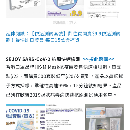
點擊圖片放大
延伸閱讀：【快速測試套裝】鄰住買開賣$9.9快速測試
劑！最快即日發貨 每日15萬盒補貨
SEJOY SARS-CoV-2 抗原快速檢測
>>按此選購<<
香港口罩品牌HK-M Mask抗疫價發售快速檢測劑，單支
裝$22，而購買500套裝低至$20/支買到。產品以鼻咽拭
子方式採樣，準確性高達99%，15分鐘就知結果。產品
已列在歐盟2019冠狀病毒病快速抗原測試通用名單。