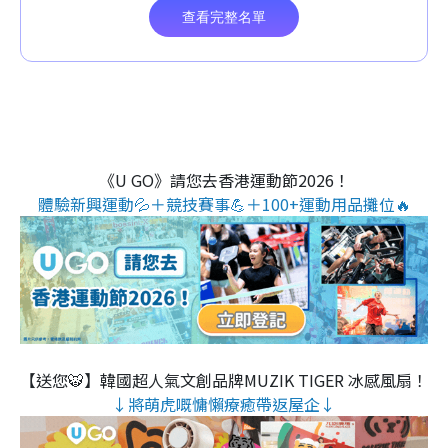
《U GO》請您去香港運動節2026！
體驗新興運動💦＋競技賽事💪＋100+運動用品攤位🔥
【送您🐯】韓國超人氣文創品牌MUZIK TIGER 冰感風扇！
↓將萌虎嘅慵懶療癒帶返屋企↓