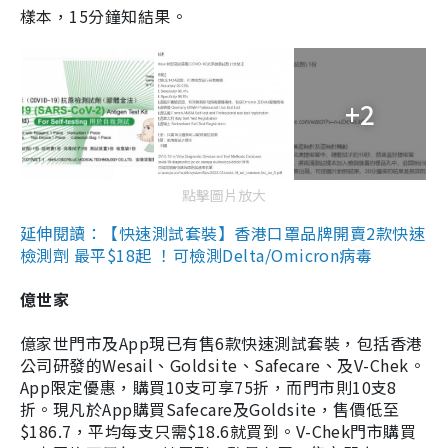
樣本，15分鐘知結果。
+2
點擊圖片放大
延伸閱讀：【快速測試套裝】香港口罩品牌開賣2款快速
檢測劑 最平$18起 ！可檢測Delta/Omicron病毒
億世家
億家世門市及App現已有售6款快速測試套裝，包括香港
公司研發的Wesail、Goldsite、Safecare、及V-Chek。
App限定優惠，購買10支可享75折，而門市則10支8
折。現凡於App購買Safecare及Goldsite，售價低至
$186.7，平均每支只需$18.6就買到。V-Chek門市購買