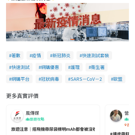
著數
疫情
新冠肺炎
快速測試套裝
快速測試
網購優惠
護理
衞生署
網購平台
冠狀病毒
SARS－CoV－2
歐盟
更多真實評價
風傳媒
營養教
旅遊攻略
生
香港
旅遊注意｜搭飛機帶尿袋標明mAh都會被沒收😱出發前切記檢查「1
#連皮帶籽都