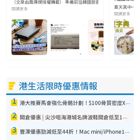
（文章由風傳媒授權轉載） 準備前往韓國旅遊的民眾，近期要特別留
夏天其中一種時
閱讀更多
閱讀更多
港生活限時優惠情報
1
港大推賽馬會強化骨骼計劃！$100骨質密度X光檢查 完成免費運動訓練送超市禮券！附參加資格
2
開倉優惠 | 尖沙咀海港城名牌波鞋開倉低至1折！On鞋$899起／Joy&Peace鞋履$98起
3
豐澤優惠勁減低至44折！Mac mini/iPhone17Pro大減價！廚房家電$220起