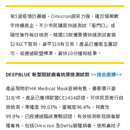
第5波疫情仍嚴峻，Omicron感染力強，確診個案數
字持續高企。不少市民購買快速測試「看門口」或
陽性後作每日檢測。精選13款優惠價快速測試套裝
$19以下買到，最平$10有交易！產品已獲衛生署認
可，或通過歐盟標準，最快10分鐘知結果。
DEEPBLUE 新型冠狀病毒抗原檢測試劑
>>按此選購<<
產品現時於HK Medical Mask官網有售，優惠價只要
$18/件。產品已獲得歐盟CE1434認證，可供民眾進行自
我檢測。準確度 99.03%、靈敏度96.4%、特異性
99.8%，已經通過臨床實驗認證，有效檢測新冠病毒變
種毒株，包括Omicron 及Delta變種病毒。使用鼻拭子