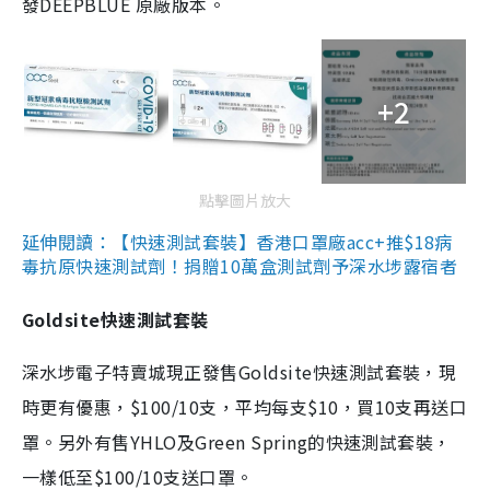
發DEEPBLUE 原廠版本。
+2
點擊圖片放大
延伸閱讀：【快速測試套裝】香港口罩廠acc+推$18病
毒抗原快速測試劑！捐贈10萬盒測試劑予深水埗露宿者
Goldsite快速測試套裝
深水埗電子特賣城現正發售Goldsite快速測試套裝，現
時更有優惠，$100/10支，平均每支$10，買10支再送口
罩。另外有售YHLO及Green Spring的快速測試套裝，
一樣低至$100/10支送口罩。