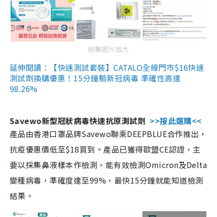
點擊圖片放大
延伸閱讀：【快速測試套裝】CATALO全線門市$16快速
測試劑換購優惠！15分鐘驗新冠病毒 準確性高達
98.26%
Savewo新型冠狀病毒快速抗原測試劑
>>按此選購<<
產品由香港口罩品牌Savewo聯乘DEEPBLUE合作推出，
抗疫優惠價低至$18買到。產品已獲得歐盟CE認證，主
要以採集鼻液樣本作檢測，能有效檢測Omicron及Delta
變種病毒，準確度達至99%，最快15分鐘就能知道檢測
結果。