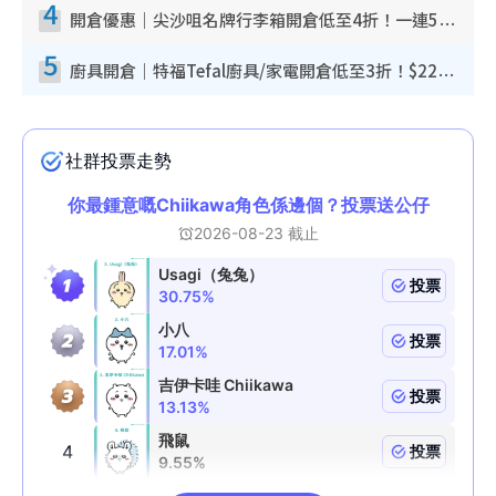
4
開倉優惠｜尖沙咀名牌行李箱開倉低至4折！一連5日 American Tourister/ace./Hallmark $200起！
5
廚具開倉｜特福Tefal廚具/家電開倉低至3折！$220起買平底鍋/炒鑊/湯煲！電飯煲/吸塵機/燙斗$418起