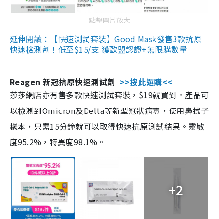
點擊圖片放大
延伸閱讀：【快速測試套裝】Good Mask發售3款抗原
快速檢測劑！低至$15/支 獲歐盟認證+無限購數量
Reagen 新冠抗原快速測試劑
>>按此選購<<
莎莎網店亦有售多款快速測試套裝，$19就買到。產品可
以檢測到Omicron及Delta等新型冠狀病毒，使用鼻拭子
樣本，只需15分鐘就可以取得快速抗原測試結果。靈敏
度95.2%，特異度98.1%。
+2