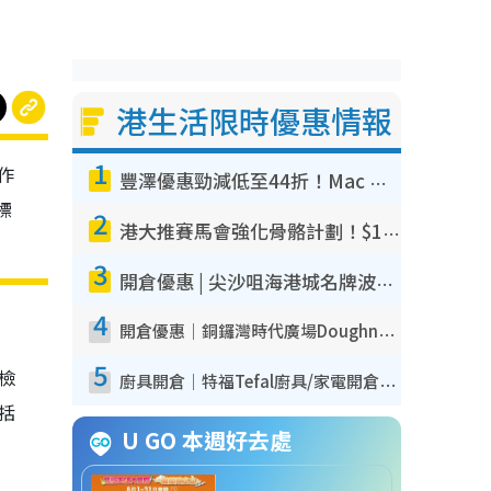
港生活限時優惠情報
1
作
豐澤優惠勁減低至44折！Mac mini/iPhone17Pro大減價！廚房家電$220起
標
2
港大推賽馬會強化骨骼計劃！$100骨質密度X光檢查 完成免費運動訓練送超市禮券！附參加資格
3
開倉優惠 | 尖沙咀海港城名牌波鞋開倉低至1折！On鞋$899起／Joy&Peace鞋履$98起
4
開倉優惠｜銅鑼灣時代廣場Doughnut/Campo Marzio開倉低至1折！背囊、書包、手袋劈價$200起
5
我檢
廚具開倉｜特福Tefal廚具/家電開倉低至3折！$220起買平底鍋/炒鑊/湯煲！電飯煲/吸塵機/燙斗$418起
包括
U GO 本週好去處