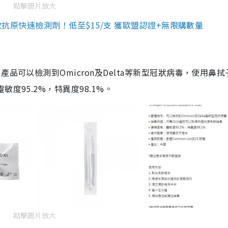
點擊圖片放大
3款抗原快速檢測劑！低至$15/支 獲歐盟認證+無限購數量
品可以檢測到Omicron及Delta等新型冠狀病毒，使用鼻拭
度95.2%，特異度98.1%。
點擊圖片放大