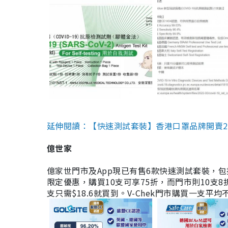
延伸閱讀：【快速測試套裝】香港口罩品牌開賣2款快速
億世家
億家世門市及App現已有售6款快速測試套裝，包括香港公司
限定優惠，購買10支可享75折，而門市則10支8折。現
支只需$18.6就買到。V-Chek門市購買一支平