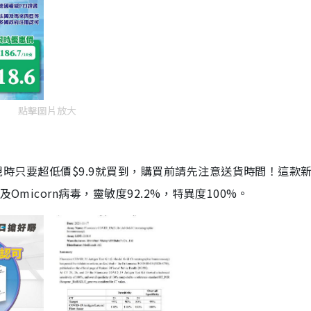
點擊圖片放大
劑，現時只要超低價$9.9就買到，購買前請先注意送貨時間！這款
Omicorn病毒，靈敏度92.2%，特異度100%。