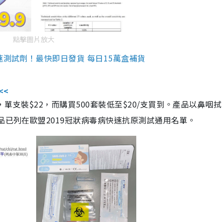
點擊圖片放大
速測試劑！最快即日發貨 每日15萬盒補貨
<<
，單支裝$22，而購買500套裝低至$20/支買到。產品以鼻咽
品已列在歐盟2019冠狀病毒病快速抗原測試通用名單。