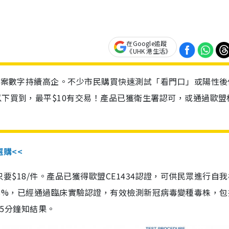
在Google追蹤
《UHK 港生活》
診個案數字持續高企。不少市民購買快速測試「看門口」或陽性後
以下買到，最平$10有交易！產品已獲衛生署認可，或通過歐盟
選購<<
惠價只要$18/件。產品已獲得歐盟CE1434認證，可供民眾進行自
性99.8%，已經通過臨床實驗認證，有效檢測新冠病毒變種毒株，
，15分鐘知結果。