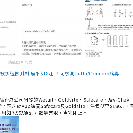
點擊圖片放大
檢測劑 最平$18起 ！可檢測Delta/Omicron病毒
研發的Wesail、Goldsite、Safecare、及V-Chek。
凡於App購買Safecare及Goldsite，售價低至$186.7
均不用$17.9就買到，數量有限，售完即止。