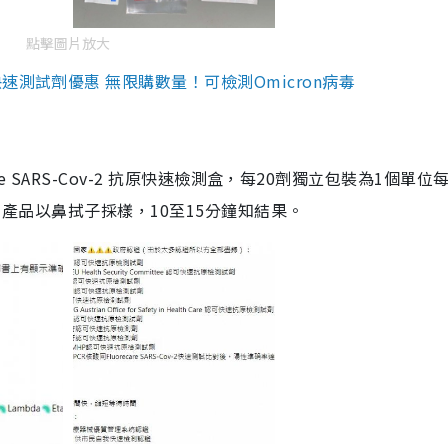
點擊圖片放大
測試劑優惠 無限購數量！可檢測Omicron病毒
are SARS-Cov-2 抗原快速檢測盒，每20劑獨立包裝為1個單位
5。產品以鼻拭子採樣，10至15分鐘知結果。