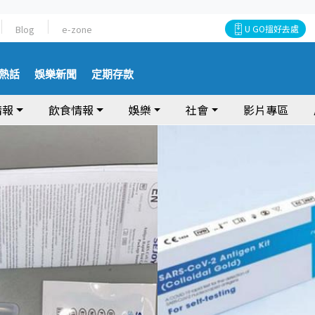
Blog
e-zone
U GO搵好去處
熱話
娛樂新聞
定期存款
情報
飲食情報
娛樂
社會
影片專區