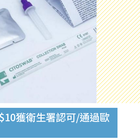
$10獲衛生署認可/通過歐