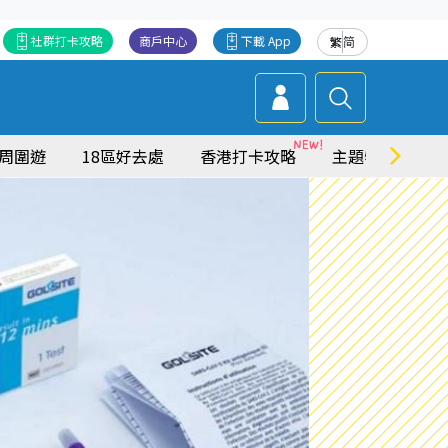
社群打卡攻略
商戶中心
下載 App
繁
简
周圍遊
18區好去處
香港打卡攻略
主題特集