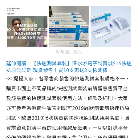
點擊圖片放大
延伸閱讀：【快速測試套裝】深水埗電子特賣城$15快速
抗原測試劑 現貨發售！買10支再送3支檢測棒
<< 提提大家，各零售商發售的快速測試套裝規格不一，
購買市面上不同品牌的快速測試套裝前請留意售賣平台
及該品牌的快速測試套裝使用方法、條款及細則，大家
亦可參考香港衞生署表列認可2019冠狀病毒病快速抗原
測試、歐盟2019冠狀病毒病快速抗原測試通用名單，購
買前留意訂購平台的使用條款及細則，一切以訂購平台
公佈的價錢為準。數量有限，售完即止；所有優惠細則