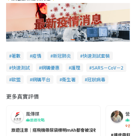
著數
疫情
新冠肺炎
快速測試套裝
快速測試
網購優惠
護理
SARS－CoV－2
歐盟
網購平台
衞生署
冠狀病毒
更多真實評價
風傳媒
營養教
旅遊攻略
生
香港
旅遊注意｜搭飛機帶尿袋標明mAh都會被沒收😱出發前切記檢查「1
#連皮帶籽都