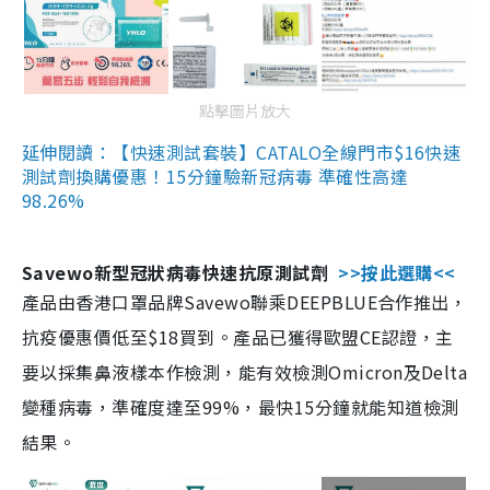
點擊圖片放大
延伸閱讀：【快速測試套裝】CATALO全線門市$16快速
測試劑換購優惠！15分鐘驗新冠病毒 準確性高達
98.26%
Savewo新型冠狀病毒快速抗原測試劑
>>按此選購<<
產品由香港口罩品牌Savewo聯乘DEEPBLUE合作推出，
抗疫優惠價低至$18買到。產品已獲得歐盟CE認證，主
要以採集鼻液樣本作檢測，能有效檢測Omicron及Delta
變種病毒，準確度達至99%，最快15分鐘就能知道檢測
結果。