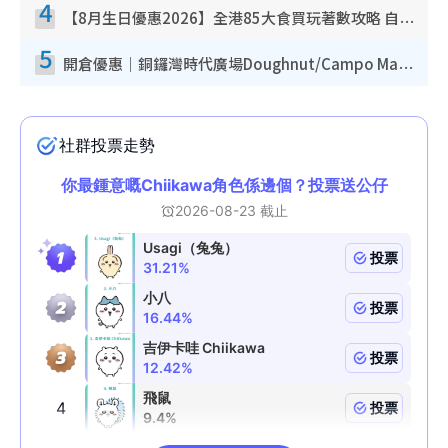
4
【8月生日優惠2026】全港85大食買玩著數攻略 自助餐/火鍋放題同行免費＋誠品/DONKI送現金券
5
開倉優惠｜銅鑼灣時代廣場Doughnut/Campo Marzio開倉低至1折！背囊、書包、手袋劈價$200起