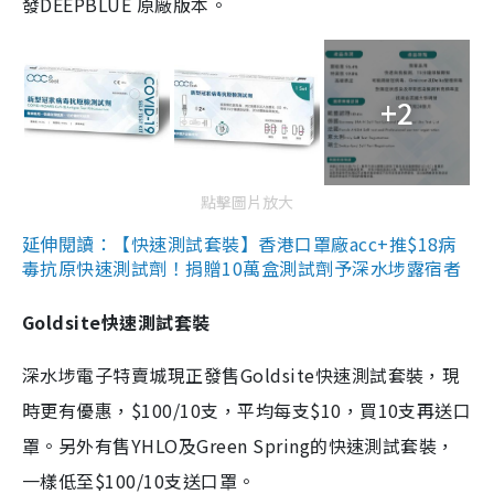
發DEEPBLUE 原廠版本。
+2
點擊圖片放大
延伸閱讀：【快速測試套裝】香港口罩廠acc+推$18病
毒抗原快速測試劑！捐贈10萬盒測試劑予深水埗露宿者
Goldsite快速測試套裝
深水埗電子特賣城現正發售Goldsite快速測試套裝，現
時更有優惠，$100/10支，平均每支$10，買10支再送口
罩。另外有售YHLO及Green Spring的快速測試套裝，
一樣低至$100/10支送口罩。