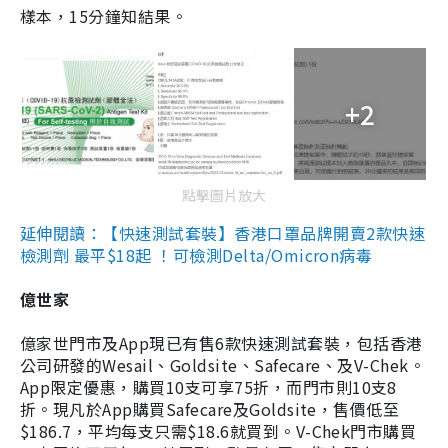
樣本，15分鐘知結果。
+2
點擊圖片放大
延伸閱讀：【快速測試套裝】香港口罩品牌開賣2款快速
檢測劑 最平$18起 ！可檢測Delta/Omicron病毒
億世家
億家世門市及App現已有售6款快速測試套裝，包括香港
公司研發的Wesail、Goldsite、Safecare、及V-Chek。
App限定優惠，購買10支可享75折，而門市則10支8
折。現凡於App購買Safecare及Goldsite，售價低至
$186.7，平均每支只需$18.6就買到。V-Chek門市購買