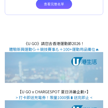
《U GO》請您去香港運動節2026！
體驗新興運動💦＋競技賽事💪＋100+運動用品攤位🔥
【U GO x CHARGESPOT 夏日消暑企劃⚡】
> 打卡即送充電券！限量1000張🔋送完即止 <