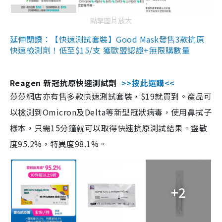
點擊圖片放大
延伸閱讀：【快速測試套裝】Good Mask發售3款抗原
快速檢測劑！低至$15/支 獲歐盟認證+無限購數量
Reagen 新冠抗原快速測試劑
>>按此選購<<
莎莎網店亦有售多款快速測試套裝，$19就買到。產品可
以檢測到Omicron及Delta等新型冠狀病毒，使用鼻拭子
樣本，只需15分鐘就可以取得快速抗原測試結果。靈敏
度95.2%，特異度98.1%。
+2