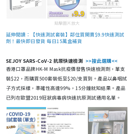
點擊圖片放大
延伸閱讀：【快速測試套裝】鄰住買開賣$9.9快速測試
劑！最快即日發貨 每日15萬盒補貨
SEJOY SARS-CoV-2 抗原快速檢測
>>按此選購<<
香港口罩品牌HK-M Mask抗疫價發售快速檢測劑，單支
裝$22，而購買500套裝低至$20/支買到。產品以鼻咽拭
子方式採樣，準確性高達99%，15分鐘就知結果。產品
已列在歐盟2019冠狀病毒病快速抗原測試通用名單。