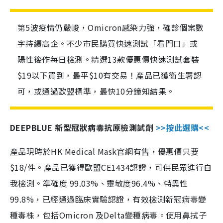
第5波疫情仍嚴峻，Omicron感染力強，確診個案數
字持續高企。不少市民購買快速測試「看門口」或
陽性後作每日檢測。精選13款優惠價快速測試套裝
$19以下買到，最平$10有交易！產品已獲衛生署認
可，或通過歐盟標準，最快10分鐘知結果。
DEEPBLUE 新型冠狀病毒抗原檢測試劑
>>按此選購<<
產品現時於HK Medical Mask官網有售，優惠價只要
$18/件。產品已獲得歐盟CE1434認證，可供民眾進行自
我檢測。準確度 99.03%、靈敏度96.4%、特異性
99.8%，已經通過臨床實驗認證，有效檢測新冠病毒變
種毒株，包括Omicron 及Delta變種病毒。使用鼻拭子