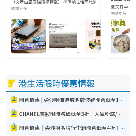
（文章由風傳媒授權轉載） 準備前往韓國旅遊的民眾，近期要特別留
夏天其中一種時
閱讀更多
閱讀更多
港生活限時優惠情報
1
開倉優惠 | 尖沙咀海港城名牌波鞋開倉低至1折！On鞋$899起／Joy&Peace鞋履$98起
2
CHANEL美妝限時減價低至3折！人氣粉底/唇膏/精華液低至$275！COCO香水都有平
3
開倉優惠｜尖沙咀名牌行李箱開倉低至4折！一連5日 American Tourister/ace./Hallmark $200起！