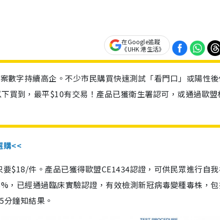
在Google追蹤
《UHK 港生活》
診個案數字持續高企。不少市民購買快速測試「看門口」或陽性後
以下買到，最平$10有交易！產品已獲衛生署認可，或通過歐盟
選購<<
惠價只要$18/件。產品已獲得歐盟CE1434認證，可供民眾進行自
性99.8%，已經通過臨床實驗認證，有效檢測新冠病毒變種毒株，
，15分鐘知結果。