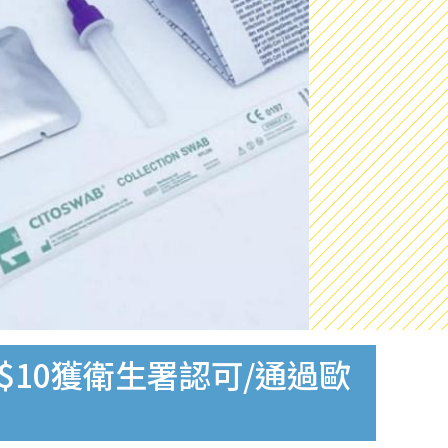
$10獲衛生署認可/通過歐