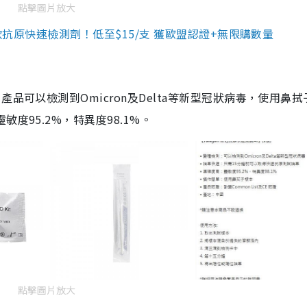
點擊圖片放大
3款抗原快速檢測劑！低至$15/支 獲歐盟認證+無限購數量
品可以檢測到Omicron及Delta等新型冠狀病毒，使用鼻拭
度95.2%，特異度98.1%。
點擊圖片放大