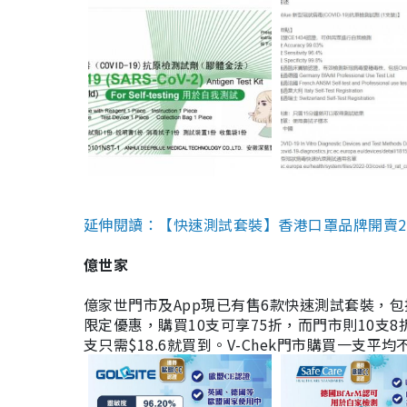
延伸閱讀：【快速測試套裝】香港口罩品牌開賣2款快速
億世家
億家世門市及App現已有售6款快速測試套裝，包括香港公司
限定優惠，購買10支可享75折，而門市則10支8折。現
支只需$18.6就買到。V-Chek門市購買一支平