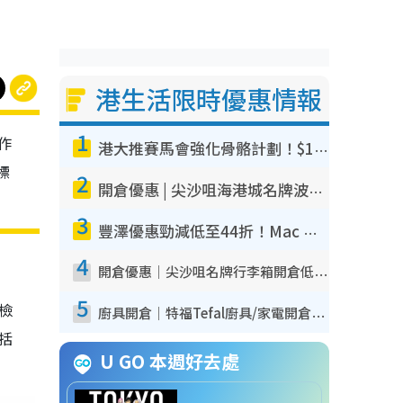
港生活限時優惠情報
1
作
港大推賽馬會強化骨骼計劃！$100骨質密度X光檢查 完成免費運動訓練送超市禮券！附參加資格
標
2
開倉優惠 | 尖沙咀海港城名牌波鞋開倉低至1折！On鞋$899起／Joy&Peace鞋履$98起
3
豐澤優惠勁減低至44折！Mac mini/iPhone17Pro大減價！廚房家電$220起
4
開倉優惠｜尖沙咀名牌行李箱開倉低至4折！一連5日 American Tourister/ace./Hallmark $200起！
5
我檢
廚具開倉｜特福Tefal廚具/家電開倉低至3折！$220起買平底鍋/炒鑊/湯煲！電飯煲/吸塵機/燙斗$418起
包括
U GO 本週好去處