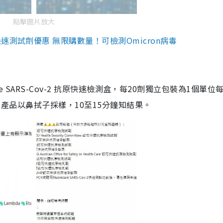
點擊圖片放大
測試劑優惠 無限購數量！可檢測Omicron病毒
are SARS-Cov-2 抗原快速檢測盒，每20劑獨立包裝為1個單位
5。產品以鼻拭子採樣，10至15分鐘知結果。