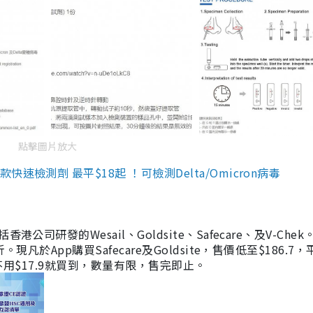
點擊圖片放大
檢測劑 最平$18起 ！可檢測Delta/Omicron病毒
研發的Wesail、Goldsite、Safecare、及V-Chek。
凡於App購買Safecare及Goldsite，售價低至$186.7
均不用$17.9就買到，數量有限，售完即止。