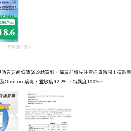
點擊圖片放大
劑，現時只要超低價$9.9就買到，購買前請先注意送貨時間！這款
Omicorn病毒，靈敏度92.2%，特異度100%。