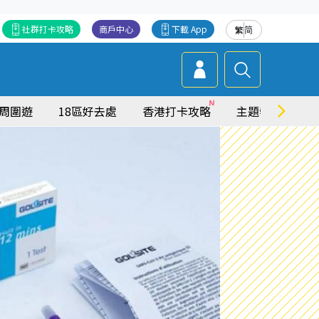
社群打卡攻略
商戶中心
下載 App
繁
简
周圍遊
18區好去處
香港打卡攻略
主題特集