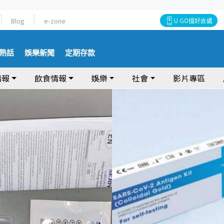
Blog
e-zone
U GO搵好去處
熱話
娛樂新聞
定期存款
情報
飲食情報
娛樂
社會
影片專區