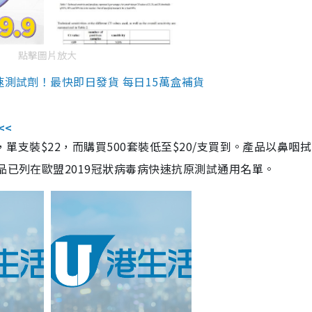
點擊圖片放大
速測試劑！最快即日發貨 每日15萬盒補貨
<<
，單支裝$22，而購買500套裝低至$20/支買到。產品以鼻咽
品已列在歐盟2019冠狀病毒病快速抗原測試通用名單。