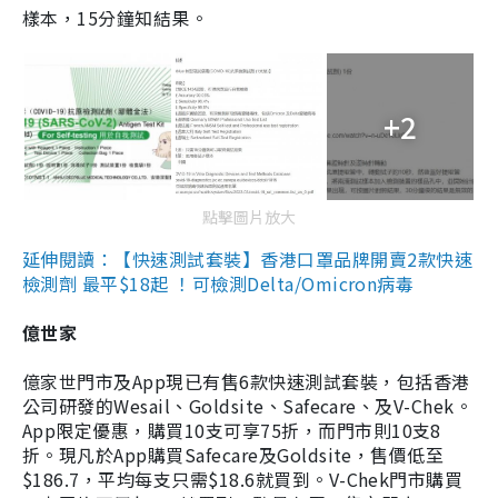
樣本，15分鐘知結果。
+2
點擊圖片放大
延伸閱讀：【快速測試套裝】香港口罩品牌開賣2款快速
檢測劑 最平$18起 ！可檢測Delta/Omicron病毒
億世家
億家世門市及App現已有售6款快速測試套裝，包括香港
公司研發的Wesail、Goldsite、Safecare、及V-Chek。
App限定優惠，購買10支可享75折，而門市則10支8
折。現凡於App購買Safecare及Goldsite，售價低至
$186.7，平均每支只需$18.6就買到。V-Chek門市購買