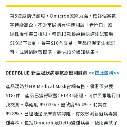
第5波疫情仍嚴峻，Omicron感染力強，確診個案數
字持續高企。不少市民購買快速測試「看門口」或
陽性後作每日檢測。精選13款優惠價快速測試套裝
$19以下買到，最平$10有交易！產品已獲衛生署認
可，或通過歐盟標準，最快10分鐘知結果。
DEEPBLUE 新型冠狀病毒抗原檢測試劑
>>按此選購<<
產品現時於HK Medical Mask官網有售，優惠價只要
$18/件。產品已獲得歐盟CE1434認證，可供民眾進行自
我檢測。準確度 99.03%、靈敏度96.4%、特異性
99.8%，已經通過臨床實驗認證，有效檢測新冠病毒變
種毒株，包括Omicron 及Delta變種病毒。使用鼻拭子