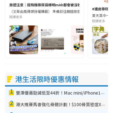
香港
旅遊注意｜搭飛機帶尿袋標明mAh都會被沒收😱出發前切記檢查「1
#連皮帶籽都
（文章由風傳媒授權轉載） 準備前往韓國旅遊的民眾，近期要特別留
夏天其中一種時
閱讀更多
閱讀更多
港生活限時優惠情報
1
豐澤優惠勁減低至44折！Mac mini/iPhone17Pro大減價！廚房家電$220起
2
港大推賽馬會強化骨骼計劃！$100骨質密度X光檢查 完成免費運動訓練送超市禮券！附參加資格