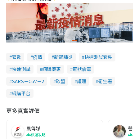
著數
疫情
新冠肺炎
快速測試套裝
快速測試
網購優惠
冠狀病毒
SARS－CoV－2
歐盟
護理
衞生署
網購平台
更多真實評價
風傳媒
營養教
旅遊攻略
生