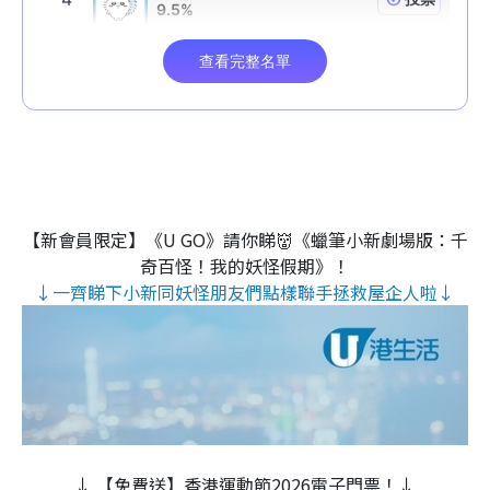
【新會員限定】《U GO》請你睇👹《蠟筆小新劇場版：千
奇百怪！我的妖怪假期》！
↓一齊睇下小新同妖怪朋友們點樣聯手拯救屋企人啦↓
↓ 【免費送】香港運動節2026電子門票！↓