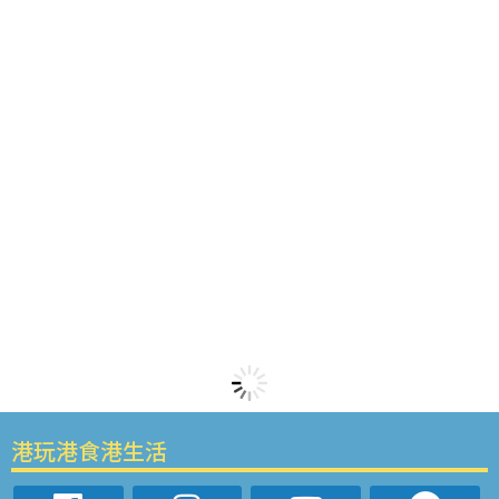
港玩港食港生活