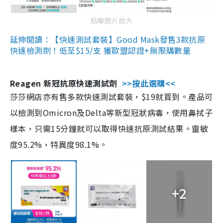
點擊圖片放大
延伸閱讀：【快速測試套裝】Good Mask發售3款抗原
快速檢測劑！低至$15/支 獲歐盟認證+無限購數量
Reagen 新冠抗原快速測試劑
>>按此選購<<
莎莎網店亦有售多款快速測試套裝，$19就買到。產品可
以檢測到Omicron及Delta等新型冠狀病毒，使用鼻拭子
樣本，只需15分鐘就可以取得快速抗原測試結果。靈敏
度95.2%，特異度98.1%。
+2