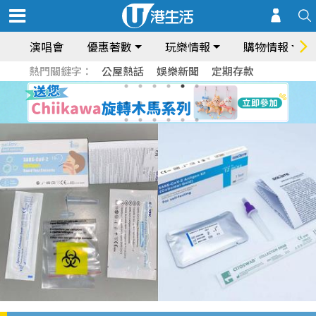
演唱會
優惠著數
玩樂情報
購物情報
熱門關鍵字：
公屋熱話
娛樂新聞
定期存款