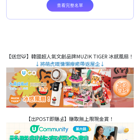
【送您🐯】韓國超人氣文創品牌MUZIK TIGER 冰感風扇！
↓將萌虎嘅慵懶療癒帶返屋企↓
【出POST即賺💰】賺取無上限現金賞！