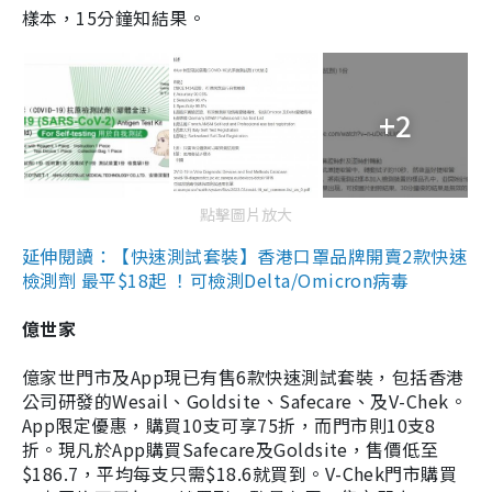
樣本，15分鐘知結果。
+2
點擊圖片放大
延伸閱讀：【快速測試套裝】香港口罩品牌開賣2款快速
檢測劑 最平$18起 ！可檢測Delta/Omicron病毒
億世家
億家世門市及App現已有售6款快速測試套裝，包括香港
公司研發的Wesail、Goldsite、Safecare、及V-Chek。
App限定優惠，購買10支可享75折，而門市則10支8
折。現凡於App購買Safecare及Goldsite，售價低至
$186.7，平均每支只需$18.6就買到。V-Chek門市購買