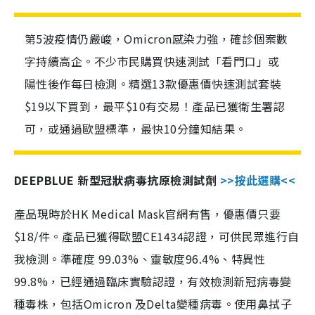
第5波疫情仍嚴峻，Omicron感染力強，確診個案數
字持續高企。不少市民購買快速測試「看門口」或
陽性後作每日檢測。精選13款優惠價快速測試套裝
$19以下買到，最平$10有交易！產品已獲衛生署認
可，或通過歐盟標準，最快10分鐘知結果。
DEEPBLUE 新型冠狀病毒抗原檢測試劑
>>按此選購<<
產品現時於HK Medical Mask官網有售，優惠價只要
$18/件。產品已獲得歐盟CE1434認證，可供民眾進行自
我檢測。準確度 99.03%、靈敏度96.4%、特異性
99.8%，已經通過臨床實驗認證，有效檢測新冠病毒變
種毒株，包括Omicron 及Delta變種病毒。使用鼻拭子