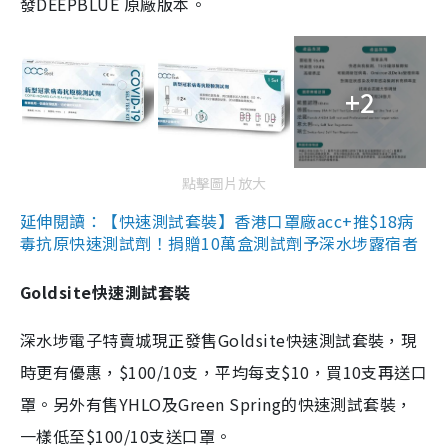
發DEEPBLUE 原廠版本。
+2
點擊圖片放大
延伸閱讀：【快速測試套裝】香港口罩廠acc+推$18病
毒抗原快速測試劑！捐贈10萬盒測試劑予深水埗露宿者
Goldsite快速測試套裝
深水埗電子特賣城現正發售Goldsite快速測試套裝，現
時更有優惠，$100/10支，平均每支$10，買10支再送口
罩。另外有售YHLO及Green Spring的快速測試套裝，
一樣低至$100/10支送口罩。