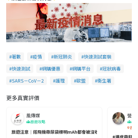
著數
疫情
新冠肺炎
快速測試套裝
快速測試
網購優惠
網購平台
冠狀病毒
SARS－CoV－2
護理
歐盟
衞生署
更多真實評價
風傳媒
營養教
旅遊攻略
生
香港
旅遊注意｜搭飛機帶尿袋標明mAh都會被沒收😱出發前切記檢查「1
#連皮帶籽都