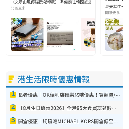
（文章由風傳媒授權轉載） 準備前往韓國旅遊的民眾，近期要特別留
夏天其中一種時
閱讀更多
閱讀更多
港生活限時優惠情報
1
長者優惠｜OK便利店推樂悠咭優惠！買麵包/牛奶/保健品拍卡即減
2
【8月生日優惠2026】全港85大食買玩著數攻略 自助餐/火鍋放題同行免費＋誠品/DONKI送現金券
3
開倉優惠｜銅鑼灣MICHAEL KORS開倉低至17折！直擊$500起買手袋/銀包/鞋款 必買經典Jet Set系列