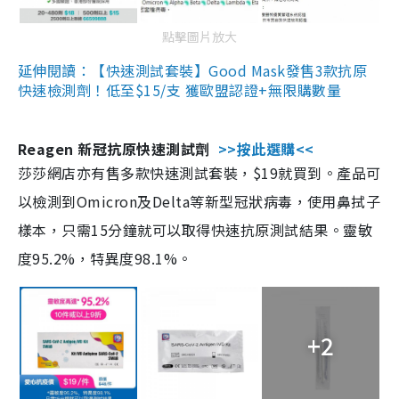
點擊圖片放大
延伸閱讀：【快速測試套裝】Good Mask發售3款抗原
快速檢測劑！低至$15/支 獲歐盟認證+無限購數量
Reagen 新冠抗原快速測試劑
>>按此選購<<
莎莎網店亦有售多款快速測試套裝，$19就買到。產品可
以檢測到Omicron及Delta等新型冠狀病毒，使用鼻拭子
樣本，只需15分鐘就可以取得快速抗原測試結果。靈敏
度95.2%，特異度98.1%。
+2