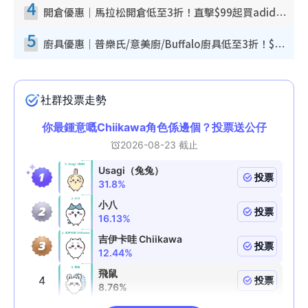
4
開倉優惠｜馬拉松開倉低至3折！直擊$99起買adidas／New Balance／Puma鞋款 STANLEY保溫杯劈價至$119起
5
廚具優惠｜普樂氏/意美廚/Buffalo廚具低至3折！$89起買煎鍋／炒鑊／個人鍋 同場小家電激減至$99起