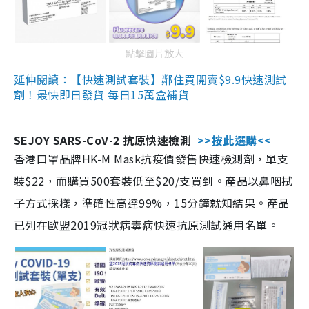
點擊圖片放大
延伸閱讀：【快速測試套裝】鄰住買開賣$9.9快速測試
劑！最快即日發貨 每日15萬盒補貨
SEJOY SARS-CoV-2 抗原快速檢測
>>按此選購<<
香港口罩品牌HK-M Mask抗疫價發售快速檢測劑，單支
裝$22，而購買500套裝低至$20/支買到。產品以鼻咽拭
子方式採樣，準確性高達99%，15分鐘就知結果。產品
已列在歐盟2019冠狀病毒病快速抗原測試通用名單。