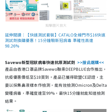
點擊圖片放大
延伸閱讀：【快速測試套裝】CATALO全線門市$16快速
測試劑換購優惠！15分鐘驗新冠病毒 準確性高達
98.26%
Savewo新型冠狀病毒快速抗原測試劑
>>按此選購<<
產品由香港口罩品牌Savewo聯乘DEEPBLUE合作推出，
抗疫優惠價低至$18買到。產品已獲得歐盟CE認證，主
要以採集鼻液樣本作檢測，能有效檢測Omicron及Delta
變種病毒，準確度達至99%，最快15分鐘就能知道檢測
結果。