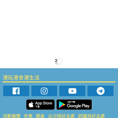
港玩港食港生活
活動展覽
市集
開倉
尖沙咀好去處
銅鑼灣好去處