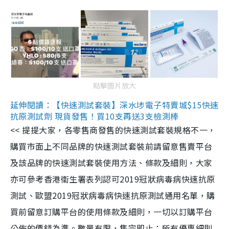
點擊圖片放大
延伸閱讀：【快速測試套裝】深水埗電子特賣城$15快速
抗原測試劑 現貨發售！買10支再送3支檢測棒
<< 提提大家，各零售商發售的快速測試套裝規格不一，
購買市面上不同品牌的快速測試套裝前請留意售賣平台
及該品牌的快速測試套裝使用方法、條款及細則，大家
亦可參考香港衞生署表列認可2019冠狀病毒病快速抗原
測試、歐盟2019冠狀病毒病快速抗原測試通用名單，購
買前留意訂購平台的使用條款及細則，一切以訂購平台
公佈的價錢為準。數量有限，售完即止；所有優惠細則