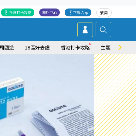
社群打卡攻略
商戶中心
下載 App
繁
简
周圍遊
18區好去處
香港打卡攻略
主題特集