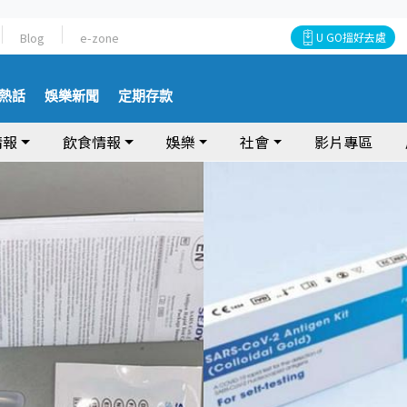
Blog
e-zone
U GO搵好去處
熱話
娛樂新聞
定期存款
情報
飲食情報
娛樂
社會
影片專區