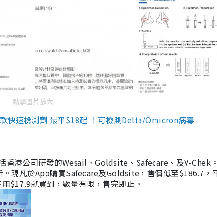
點擊圖片放大
檢測劑 最平$18起 ！可檢測Delta/Omicron病毒
研發的Wesail、Goldsite、Safecare、及V-Chek。
凡於App購買Safecare及Goldsite，售價低至$186.7
均不用$17.9就買到，數量有限，售完即止。