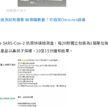
點擊圖片放大
測試劑優惠 無限購數量！可檢測Omicron病毒
are SARS-Cov-2 抗原快速檢測盒，每20劑獨立包裝為1個單位
5。產品以鼻拭子採樣，10至15分鐘知結果。