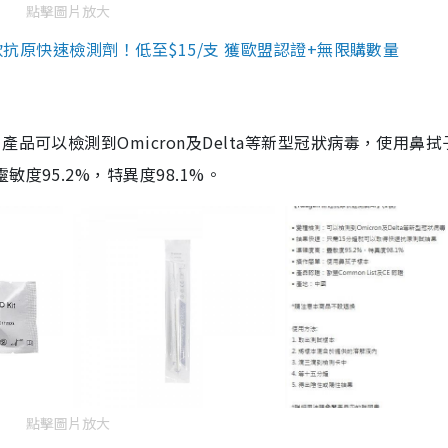
點擊圖片放大
3款抗原快速檢測劑！低至$15/支 獲歐盟認證+無限購數量
品可以檢測到Omicron及Delta等新型冠狀病毒，使用鼻拭
度95.2%，特異度98.1%。
點擊圖片放大