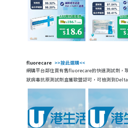
fluorecare
>>按此選購<<
網購平台鄰住買有售fluorecare的快速測試
狀病毒抗原測試劑盒獲歐盟認可，可檢測到Delta及