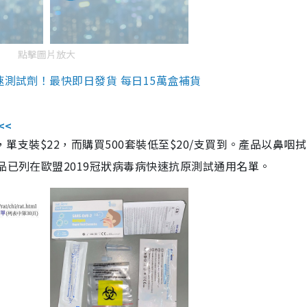
點擊圖片放大
速測試劑！最快即日發貨 每日15萬盒補貨
<<
，單支裝$22，而購買500套裝低至$20/支買到。產品以鼻咽
品已列在歐盟2019冠狀病毒病快速抗原測試通用名單。