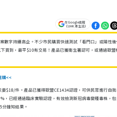
在Google追蹤
《UHK 港生活》
診個案數字持續高企。不少市民購買快速測試「看門口」或陽性後
以下買到，最平$10有交易！產品已獲衛生署認可，或通過歐盟
選購<<
惠價只要$18/件。產品已獲得歐盟CE1434認證，可供民眾進行自
性99.8%，已經通過臨床實驗認證，有效檢測新冠病毒變種毒株，
，15分鐘知結果。