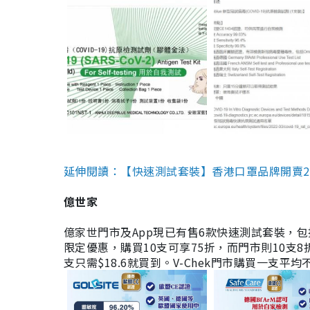
延伸閱讀：【快速測試套裝】香港口罩品牌開賣2款快速
億世家
億家世門市及App現已有售6款快速測試套裝，包括香港公司
限定優惠，購買10支可享75折，而門市則10支8折。現
支只需$18.6就買到。V-Chek門市購買一支平