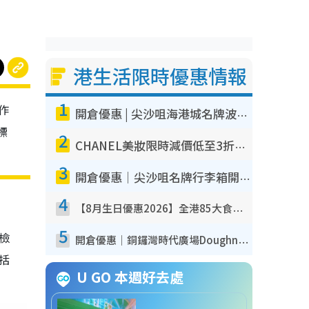
港生活限時優惠情報
1
作
開倉優惠 | 尖沙咀海港城名牌波鞋開倉低至1折！On鞋$899起／Joy&Peace鞋履$98起
標
2
CHANEL美妝限時減價低至3折！人氣粉底/唇膏/精華液低至$275！COCO香水都有平
3
開倉優惠｜尖沙咀名牌行李箱開倉低至4折！一連5日 American Tourister/ace./Hallmark $200起！
4
【8月生日優惠2026】全港85大食買玩著數攻略 自助餐/火鍋放題同行免費＋誠品/DONKI送現金券
5
我檢
開倉優惠｜銅鑼灣時代廣場Doughnut/Campo Marzio開倉低至1折！背囊、書包、手袋劈價$200起
包括
U GO 本週好去處