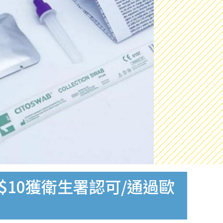
$10獲衛生署認可/通過歐