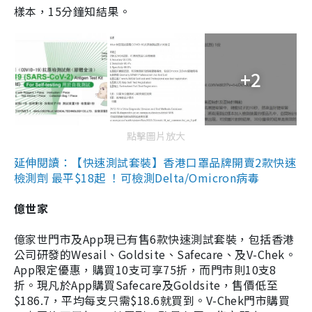
樣本，15分鐘知結果。
+2
點擊圖片放大
延伸閱讀：【快速測試套裝】香港口罩品牌開賣2款快速
檢測劑 最平$18起 ！可檢測Delta/Omicron病毒
億世家
億家世門市及App現已有售6款快速測試套裝，包括香港
公司研發的Wesail、Goldsite、Safecare、及V-Chek。
App限定優惠，購買10支可享75折，而門市則10支8
折。現凡於App購買Safecare及Goldsite，售價低至
$186.7，平均每支只需$18.6就買到。V-Chek門市購買