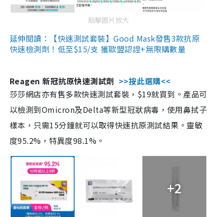
點擊圖片放大
延伸閱讀：【快速測試套裝】Good Mask發售3款抗原
快速檢測劑！低至$15/支 獲歐盟認證+無限購數量
Reagen 新冠抗原快速測試劑
>>按此選購<<
莎莎網店亦有售多款快速測試套裝，$19就買到。產品可
以檢測到Omicron及Delta等新型冠狀病毒，使用鼻拭子
樣本，只需15分鐘就可以取得快速抗原測試結果。靈敏
度95.2%，特異度98.1%。
+2