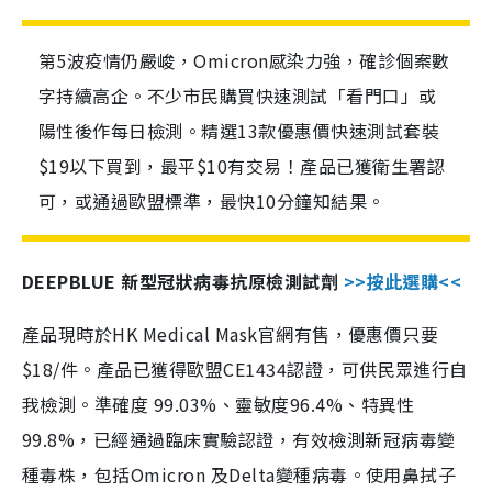
第5波疫情仍嚴峻，Omicron感染力強，確診個案數
字持續高企。不少市民購買快速測試「看門口」或
陽性後作每日檢測。精選13款優惠價快速測試套裝
$19以下買到，最平$10有交易！產品已獲衛生署認
可，或通過歐盟標準，最快10分鐘知結果。
DEEPBLUE 新型冠狀病毒抗原檢測試劑
>>按此選購<<
產品現時於HK Medical Mask官網有售，優惠價只要
$18/件。產品已獲得歐盟CE1434認證，可供民眾進行自
我檢測。準確度 99.03%、靈敏度96.4%、特異性
99.8%，已經通過臨床實驗認證，有效檢測新冠病毒變
種毒株，包括Omicron 及Delta變種病毒。使用鼻拭子