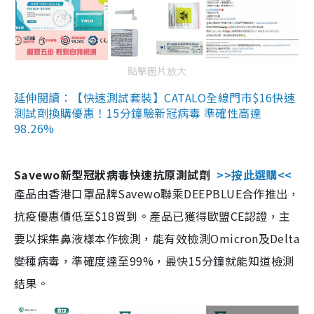
點擊圖片放大
延伸閱讀：【快速測試套裝】CATALO全線門市$16快速
測試劑換購優惠！15分鐘驗新冠病毒 準確性高達
98.26%
Savewo新型冠狀病毒快速抗原測試劑
>>按此選購<<
產品由香港口罩品牌Savewo聯乘DEEPBLUE合作推出，
抗疫優惠價低至$18買到。產品已獲得歐盟CE認證，主
要以採集鼻液樣本作檢測，能有效檢測Omicron及Delta
變種病毒，準確度達至99%，最快15分鐘就能知道檢測
結果。