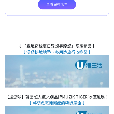
↓「森境奇緣夏日異想尋龍記」限定精品↓
↓漫遊秘境地墊、多用途旅行收納袋↓
【送您🐯】韓國超人氣文創品牌MUZIK TIGER 冰感風扇！
↓將萌虎嘅慵懶療癒帶返屋企↓