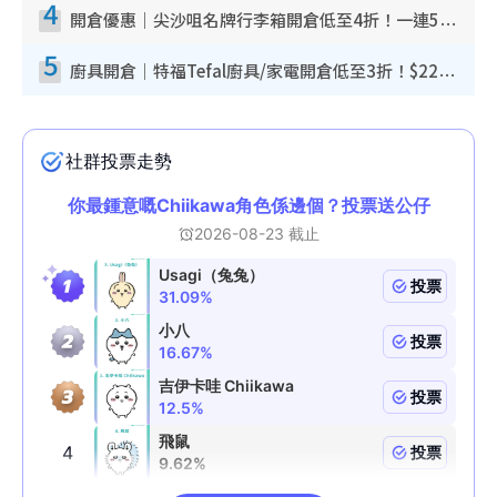
4
開倉優惠｜尖沙咀名牌行李箱開倉低至4折！一連5日 American Tourister/ace./Hallmark $200起！
5
廚具開倉｜特福Tefal廚具/家電開倉低至3折！$220起買平底鍋/炒鑊/湯煲！電飯煲/吸塵機/燙斗$418起