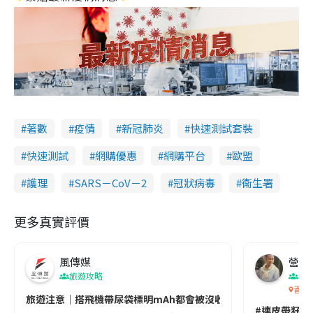
著數
疫情
新冠肺炎
快速測試套裝
快速測試
網購優惠
網購平台
歐盟
護理
SARS－CoV－2
冠狀病毒
衞生署
更多真實評價
風傳媒
營養教
旅遊攻略
生
香港
旅遊注意｜搭飛機帶尿袋標明mAh都會被沒收😱出發前切記檢查「1
#連皮帶籽都