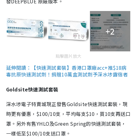
發DEEPBLUE 原廠版本。
+2
點擊圖片放大
延伸閱讀：【快速測試套裝】香港口罩廠acc+推$18病
毒抗原快速測試劑！捐贈10萬盒測試劑予深水埗露宿者
Goldsite快速測試套裝
深水埗電子特賣城現正發售Goldsite快速測試套裝，現
時更有優惠，$100/10支，平均每支$10，買10支再送口
罩。另外有售YHLO及Green Spring的快速測試套裝，
一樣低至$100/10支送口罩。