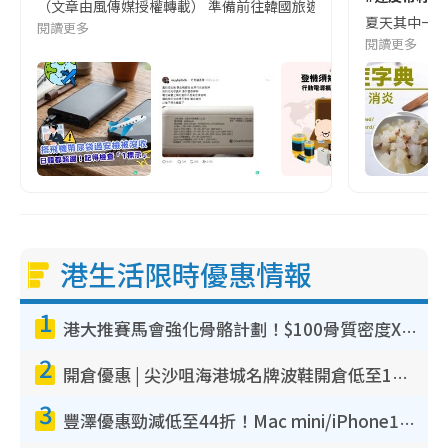
（文章由風傳媒授權轉載） 準備前往韓國旅遊的民眾，近期要特別留
夏天其中一種時
閱讀更多
閱讀更多
港生活限時優惠情報
1
港大推賽馬會強化骨骼計劃！$100骨質密度X光檢查 完成免費運動訓練送超市禮券！附參加資格
2
開倉優惠 | 尖沙咀海港城名牌波鞋開倉低至1折！On鞋$899起／Joy&Peace鞋履$98起
3
豐澤優惠勁減低至44折！Mac mini/iPhone17Pro大減價！廚房家電$220起