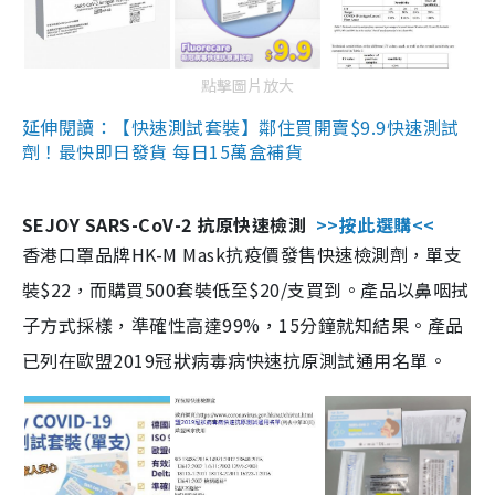
點擊圖片放大
延伸閱讀：【快速測試套裝】鄰住買開賣$9.9快速測試
劑！最快即日發貨 每日15萬盒補貨
SEJOY SARS-CoV-2 抗原快速檢測
>>按此選購<<
香港口罩品牌HK-M Mask抗疫價發售快速檢測劑，單支
裝$22，而購買500套裝低至$20/支買到。產品以鼻咽拭
子方式採樣，準確性高達99%，15分鐘就知結果。產品
已列在歐盟2019冠狀病毒病快速抗原測試通用名單。