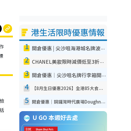
港生活限時優惠情報
1
作
開倉優惠 | 尖沙咀海港城名牌波鞋開倉低至1折！On鞋$899起／Joy&Peace鞋履$98起
標
2
CHANEL美妝限時減價低至3折！人氣粉底/唇膏/精華液低至$275！COCO香水都有平
3
開倉優惠｜尖沙咀名牌行李箱開倉低至4折！一連5日 American Tourister/ace./Hallmark $200起！
4
【8月生日優惠2026】全港85大食買玩著數攻略 自助餐/火鍋放題同行免費＋誠品/DONKI送現金券
5
我檢
開倉優惠｜銅鑼灣時代廣場Doughnut/Campo Marzio開倉低至1折！背囊、書包、手袋劈價$200起
包括
U GO 本週好去處