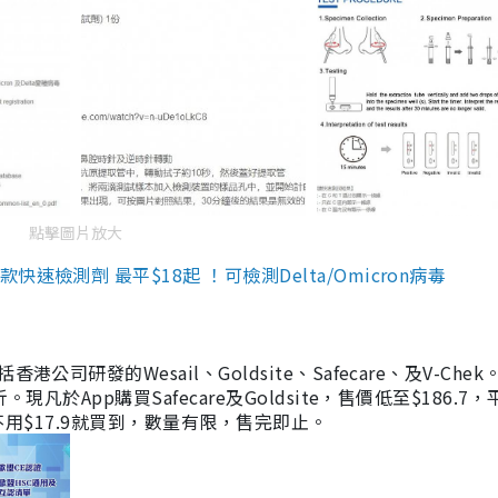
點擊圖片放大
檢測劑 最平$18起 ！可檢測Delta/Omicron病毒
研發的Wesail、Goldsite、Safecare、及V-Chek。
凡於App購買Safecare及Goldsite，售價低至$186.7
均不用$17.9就買到，數量有限，售完即止。