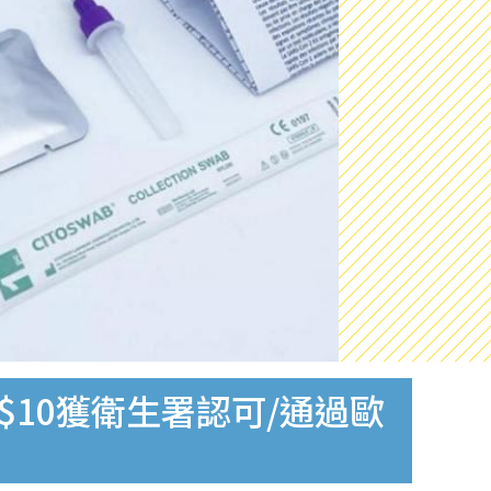
$10獲衛生署認可/通過歐