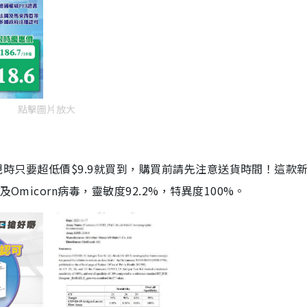
點擊圖片放大
劑，現時只要超低價$9.9就買到，購買前請先注意送貨時間！這款
Omicorn病毒，靈敏度92.2%，特異度100%。