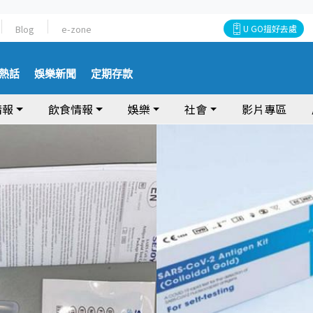
Blog
e-zone
U GO搵好去處
熱話
娛樂新聞
定期存款
情報
飲食情報
娛樂
社會
影片專區