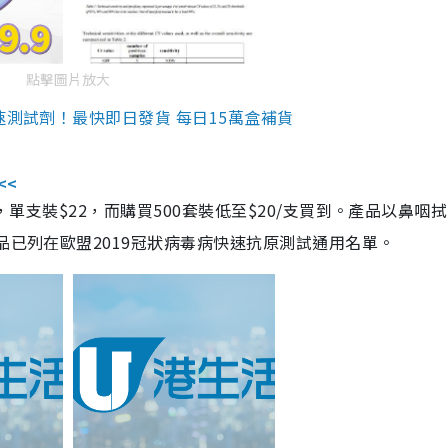
點擊圖片放大
速測試劑！最快即日發貨 每日15萬盒補貨
<<
，單支裝$22，而購買500套裝低至$20/支買到。產品以鼻咽
品已列在歐盟2019冠狀病毒病快速抗原測試通用名單。