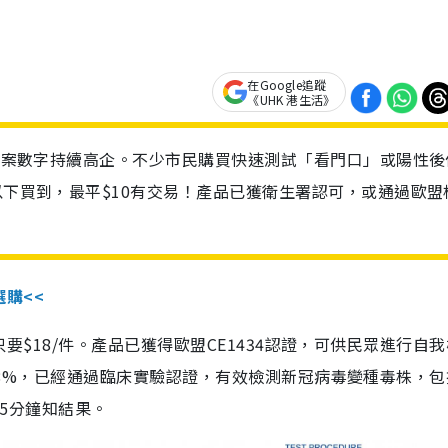
在Google追蹤
《UHK 港生活》
診個案數字持續高企。不少市民購買快速測試「看門口」或陽性後
以下買到，最平$10有交易！產品已獲衛生署認可，或通過歐盟
選購<<
惠價只要$18/件。產品已獲得歐盟CE1434認證，可供民眾進行自
性99.8%，已經通過臨床實驗認證，有效檢測新冠病毒變種毒株，
，15分鐘知結果。