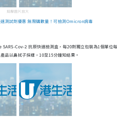
點擊圖片放大
測試劑優惠 無限購數量！可檢測Omicron病毒
are SARS-Cov-2 抗原快速檢測盒，每20劑獨立包裝為1個單位
5。產品以鼻拭子採樣，10至15分鐘知結果。