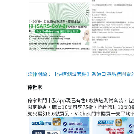
延伸閱讀：【快速測試套裝】香港口罩品牌開賣2款快速
億世家
億家世門市及App現已有售6款快速測試套裝，包括香港公司
限定優惠，購買10支可享75折，而門市則10支8折。現
支只需$18.6就買到。V-Chek門市購買一支平