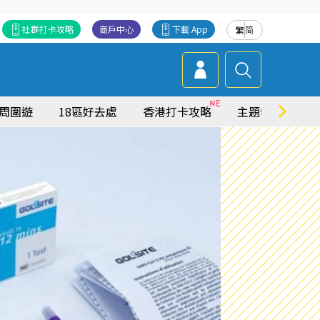
社群打卡攻略
商戶中心
下載 App
繁
简
周圍遊
18區好去處
香港打卡攻略
主題特集