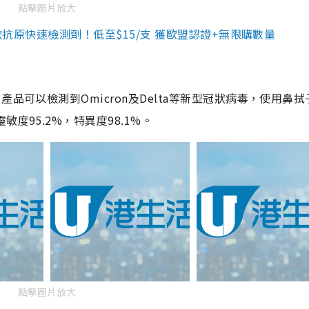
點擊圖片放大
3款抗原快速檢測劑！低至$15/支 獲歐盟認證+無限購數量
品可以檢測到Omicron及Delta等新型冠狀病毒，使用鼻拭
度95.2%，特異度98.1%。
點擊圖片放大