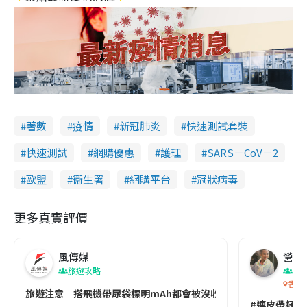
著數
疫情
新冠肺炎
快速測試套裝
快速測試
網購優惠
護理
SARS－CoV－2
歐盟
衞生署
網購平台
冠狀病毒
更多真實評價
風傳媒
營養教
旅遊攻略
生
香港
旅遊注意｜搭飛機帶尿袋標明mAh都會被沒收😱出發前切記檢查「1
#連皮帶籽都