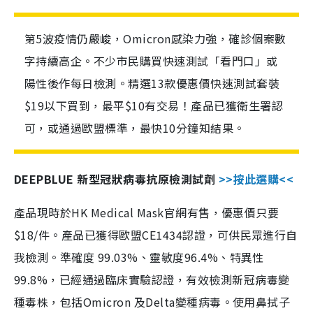
第5波疫情仍嚴峻，Omicron感染力強，確診個案數
字持續高企。不少市民購買快速測試「看門口」或
陽性後作每日檢測。精選13款優惠價快速測試套裝
$19以下買到，最平$10有交易！產品已獲衛生署認
可，或通過歐盟標準，最快10分鐘知結果。
DEEPBLUE 新型冠狀病毒抗原檢測試劑
>>按此選購<<
產品現時於HK Medical Mask官網有售，優惠價只要
$18/件。產品已獲得歐盟CE1434認證，可供民眾進行自
我檢測。準確度 99.03%、靈敏度96.4%、特異性
99.8%，已經通過臨床實驗認證，有效檢測新冠病毒變
種毒株，包括Omicron 及Delta變種病毒。使用鼻拭子