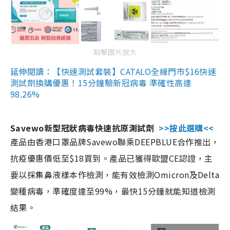
點擊圖片放大
延伸閱讀：【快速測試套裝】CATALO全線門市$16快速
測試劑換購優惠！15分鐘驗新冠病毒 準確性高達
98.26%
Savewo新型冠狀病毒快速抗原測試劑
>>按此選購<<
產品由香港口罩品牌Savewo聯乘DEEPBLUE合作推出，
抗疫優惠價低至$18買到。產品已獲得歐盟CE認證，主
要以採集鼻液樣本作檢測，能有效檢測Omicron及Delta
變種病毒，準確度達至99%，最快15分鐘就能知道檢測
結果。