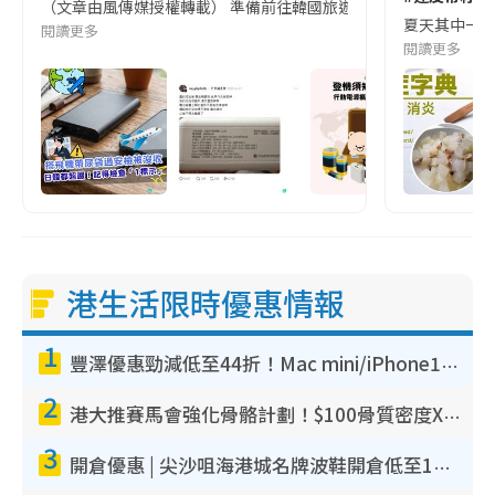
（文章由風傳媒授權轉載） 準備前往韓國旅遊的民眾，近期要特別留
夏天其中一種時
閱讀更多
閱讀更多
港生活限時優惠情報
1
豐澤優惠勁減低至44折！Mac mini/iPhone17Pro大減價！廚房家電$220起
2
港大推賽馬會強化骨骼計劃！$100骨質密度X光檢查 完成免費運動訓練送超市禮券！附參加資格
3
開倉優惠 | 尖沙咀海港城名牌波鞋開倉低至1折！On鞋$899起／Joy&Peace鞋履$98起