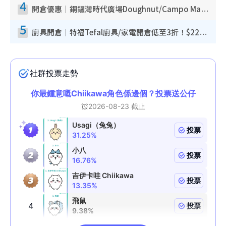
4
開倉優惠｜銅鑼灣時代廣場Doughnut/Campo Marzio開倉低至1折！背囊、書包、手袋劈價$200起
5
廚具開倉｜特福Tefal廚具/家電開倉低至3折！$220起買平底鍋/炒鑊/湯煲！電飯煲/吸塵機/燙斗$418起