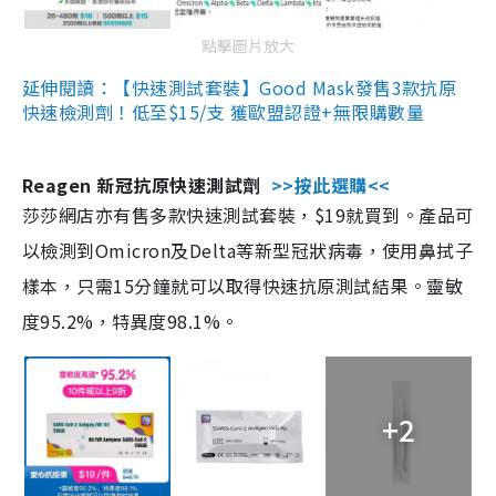
點擊圖片放大
延伸閱讀：【快速測試套裝】Good Mask發售3款抗原
快速檢測劑！低至$15/支 獲歐盟認證+無限購數量
Reagen 新冠抗原快速測試劑
>>按此選購<<
莎莎網店亦有售多款快速測試套裝，$19就買到。產品可
以檢測到Omicron及Delta等新型冠狀病毒，使用鼻拭子
樣本，只需15分鐘就可以取得快速抗原測試結果。靈敏
度95.2%，特異度98.1%。
+2