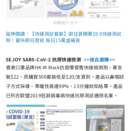
點擊圖片放大
延伸閱讀：【快速測試套裝】鄰住買開賣$9.9快速測試
劑！最快即日發貨 每日15萬盒補貨
SEJOY SARS-CoV-2 抗原快速檢測
>>按此選購<<
香港口罩品牌HK-M Mask抗疫價發售快速檢測劑，單支
裝$22，而購買500套裝低至$20/支買到。產品以鼻咽拭
子方式採樣，準確性高達99%，15分鐘就知結果。產品
已列在歐盟2019冠狀病毒病快速抗原測試通用名單。