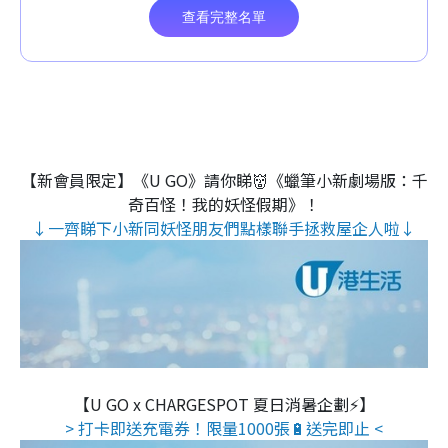
【新會員限定】《U GO》請你睇👹《蠟筆小新劇場版：千
奇百怪！我的妖怪假期》！
↓一齊睇下小新同妖怪朋友們點樣聯手拯救屋企人啦↓
【U GO x CHARGESPOT 夏日消暑企劃⚡】
> 打卡即送充電券！限量1000張🔋送完即止 <