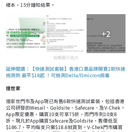
樣本，15分鐘知結果。
+2
點擊圖片放大
延伸閱讀：【快速測試套裝】香港口罩品牌開賣2款快速
檢測劑 最平$18起 ！可檢測Delta/Omicron病毒
億世家
億家世門市及App現已有售6款快速測試套裝，包括香港
公司研發的Wesail、Goldsite、Safecare、及V-Chek。
App限定優惠，購買10支可享75折，而門市則10支8
折。現凡於App購買Safecare及Goldsite，售價低至
$186.7，平均每支只需$18.6就買到。V-Chek門市購買