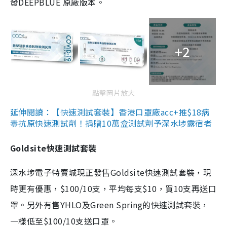
發DEEPBLUE 原廠版本。
+2
點擊圖片放大
延伸閱讀：【快速測試套裝】香港口罩廠acc+推$18病
毒抗原快速測試劑！捐贈10萬盒測試劑予深水埗露宿者
Goldsite快速測試套裝
深水埗電子特賣城現正發售Goldsite快速測試套裝，現
時更有優惠，$100/10支，平均每支$10，買10支再送口
罩。另外有售YHLO及Green Spring的快速測試套裝，
一樣低至$100/10支送口罩。