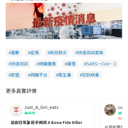
著數
疫情
新冠肺炎
快速測試套裝
快速測試
網購優惠
護理
SARS－CoV－2
歐盟
網購平台
衞生署
冠狀病毒
更多真實評價
Just_A_Girl_eats
co c
娛樂
吹
台灣
追劇日常🎬 殺手媽咪 A Bona Fide Killer
台灣地鐵宣