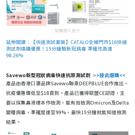
點擊圖片放大
延伸閱讀：【快速測試套裝】CATALO全線門市$16快速
測試劑換購優惠！15分鐘驗新冠病毒 準確性高達
98.26%
Savewo新型冠狀病毒快速抗原測試劑
>>按此選購<<
產品由香港口罩品牌Savewo聯乘DEEPBLUE合作推出，
抗疫優惠價低至$18買到。產品已獲得歐盟CE認證，主
要以採集鼻液樣本作檢測，能有效檢測Omicron及Delta
變種病毒，準確度達至99%，最快15分鐘就能知道檢測
結果。