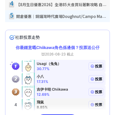
4
【8月生日優惠2026】全港85大食買玩著數攻略 自助餐/火鍋放題同行免費＋誠品/DONKI送現金券
5
開倉優惠｜銅鑼灣時代廣場Doughnut/Campo Marzio開倉低至1折！背囊、書包、手袋劈價$200起