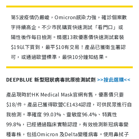
第5波疫情仍嚴峻，Omicron感染力強，確診個案數
字持續高企。不少市民購買快速測試「看門口」或
陽性後作每日檢測。精選13款優惠價快速測試套裝
$19以下買到，最平$10有交易！產品已獲衛生署認
可，或通過歐盟標準，最快10分鐘知結果。
DEEPBLUE 新型冠狀病毒抗原檢測試劑
>>按此選購<<
產品現時於HK Medical Mask官網有售，優惠價只要
$18/件。產品已獲得歐盟CE1434認證，可供民眾進行自
我檢測。準確度 99.03%、靈敏度96.4%、特異性
99.8%，已經通過臨床實驗認證，有效檢測新冠病毒變
種毒株，包括Omicron 及Delta變種病毒。使用鼻拭子