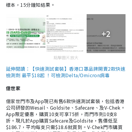
樣本，15分鐘知結果。
+2
點擊圖片放大
延伸閱讀：【快速測試套裝】香港口罩品牌開賣2款快速
檢測劑 最平$18起 ！可檢測Delta/Omicron病毒
億世家
億家世門市及App現已有售6款快速測試套裝，包括香港
公司研發的Wesail、Goldsite、Safecare、及V-Chek。
App限定優惠，購買10支可享75折，而門市則10支8
折。現凡於App購買Safecare及Goldsite，售價低至
$186.7，平均每支只需$18.6就買到。V-Chek門市購買