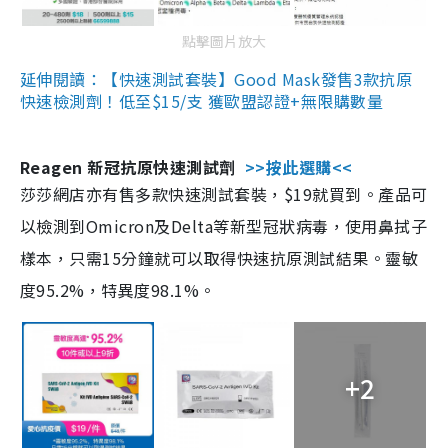
點擊圖片放大
延伸閱讀：【快速測試套裝】Good Mask發售3款抗原
快速檢測劑！低至$15/支 獲歐盟認證+無限購數量
Reagen 新冠抗原快速測試劑
>>按此選購<<
莎莎網店亦有售多款快速測試套裝，$19就買到。產品可
以檢測到Omicron及Delta等新型冠狀病毒，使用鼻拭子
樣本，只需15分鐘就可以取得快速抗原測試結果。靈敏
度95.2%，特異度98.1%。
+2