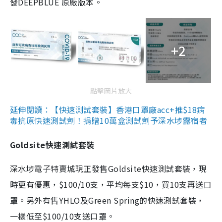
發DEEPBLUE 原廠版本。
+2
點擊圖片放大
延伸閱讀：【快速測試套裝】香港口罩廠acc+推$18病
毒抗原快速測試劑！捐贈10萬盒測試劑予深水埗露宿者
Goldsite快速測試套裝
深水埗電子特賣城現正發售Goldsite快速測試套裝，現
時更有優惠，$100/10支，平均每支$10，買10支再送口
罩。另外有售YHLO及Green Spring的快速測試套裝，
一樣低至$100/10支送口罩。