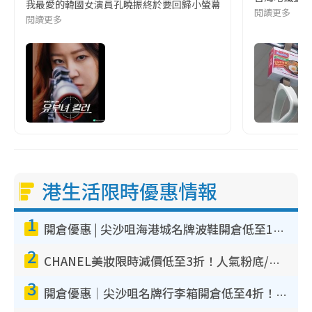
我最愛的韓國女演員孔曉振終於要回歸小螢幕啦!這次的劇本改編自同名
閱讀更多
閱讀更多
港生活限時優惠情報
1
開倉優惠 | 尖沙咀海港城名牌波鞋開倉低至1折！On鞋$899起／Joy&Peace鞋履$98起
2
CHANEL美妝限時減價低至3折！人氣粉底/唇膏/精華液低至$275！COCO香水都有平
3
開倉優惠｜尖沙咀名牌行李箱開倉低至4折！一連5日 American Tourister/ace./Hallmark $200起！