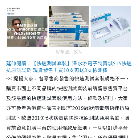
點擊圖片放大
延伸閱讀：【快速測試套裝】深水埗電子特賣城$15快速
抗原測試劑 現貨發售！買10支再送3支檢測棒
<< 提提大家，各零售商發售的快速測試套裝規格不一，
購買市面上不同品牌的快速測試套裝前請留意售賣平台
及該品牌的快速測試套裝使用方法、條款及細則，大家
亦可參考香港衞生署表列認可2019冠狀病毒病快速抗原
測試、歐盟2019冠狀病毒病快速抗原測試通用名單，購
買前留意訂購平台的使用條款及細則，一切以訂購平台
公佈的價錢為準。數量有限，售完即止；所有優惠細則