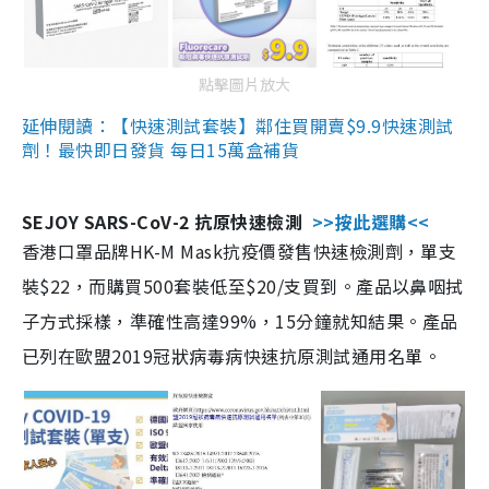
點擊圖片放大
延伸閱讀：【快速測試套裝】鄰住買開賣$9.9快速測試
劑！最快即日發貨 每日15萬盒補貨
SEJOY SARS-CoV-2 抗原快速檢測
>>按此選購<<
香港口罩品牌HK-M Mask抗疫價發售快速檢測劑，單支
裝$22，而購買500套裝低至$20/支買到。產品以鼻咽拭
子方式採樣，準確性高達99%，15分鐘就知結果。產品
已列在歐盟2019冠狀病毒病快速抗原測試通用名單。