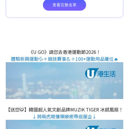
《U GO》請您去香港運動節2026！
體驗新興運動💦＋競技賽事💪＋100+運動用品攤位🔥
【送您🐯】韓國超人氣文創品牌MUZIK TIGER 冰感風扇！
↓將萌虎嘅慵懶療癒帶返屋企↓