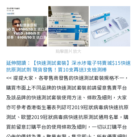
點擊圖片放大
延伸閱讀：【快速測試套裝】深水埗電子特賣城$15快速
抗原測試劑 現貨發售！買10支再送3支檢測棒
<< 提提大家，各零售商發售的快速測試套裝規格不一，
購買市面上不同品牌的快速測試套裝前請留意售賣平台
及該品牌的快速測試套裝使用方法、條款及細則，大家
亦可參考香港衞生署表列認可2019冠狀病毒病快速抗原
測試、歐盟2019冠狀病毒病快速抗原測試通用名單，購
買前留意訂購平台的使用條款及細則，一切以訂購平台
公佈的價錢為準。數量有限，售完即止；所有優惠細則