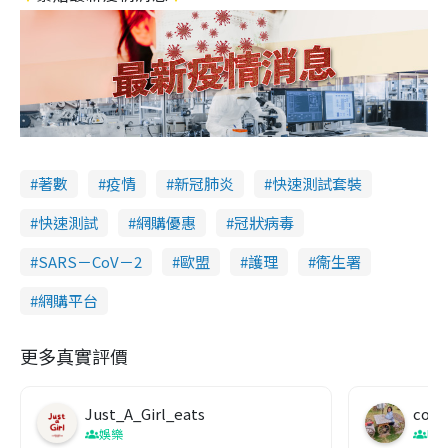
著數
疫情
新冠肺炎
快速測試套裝
快速測試
網購優惠
冠狀病毒
SARS－CoV－2
歐盟
護理
衞生署
網購平台
更多真實評價
Just_A_Girl_eats
co c
娛樂
吹