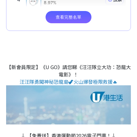
【新會員限定】《U GO》請您睇《汪汪隊立大功：恐龍大
電影》！
汪汪隊勇闖神秘恐龍島🦖火山爆發極限救援🔥
↓ 【免費送】香港運動節2026電子門票！↓