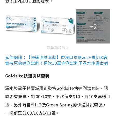
發DEEPBLUE 原廠版本。
+2
點擊圖片放大
延伸閱讀：【快速測試套裝】香港口罩廠acc+推$18病
毒抗原快速測試劑！捐贈10萬盒測試劑予深水埗露宿者
Goldsite快速測試套裝
深水埗電子特賣城現正發售Goldsite快速測試套裝，現
時更有優惠，$100/10支，平均每支$10，買10支再送口
罩。另外有售YHLO及Green Spring的快速測試套裝，
一樣低至$100/10支送口罩。