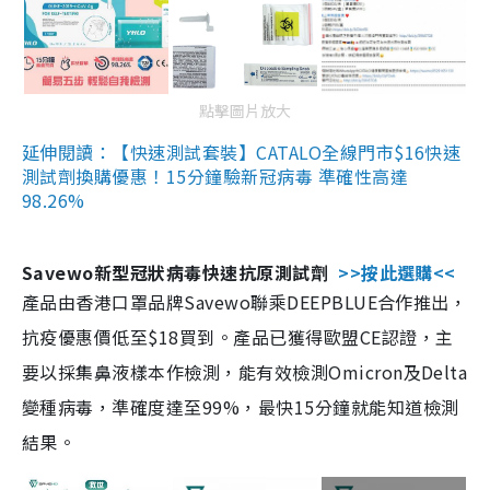
點擊圖片放大
延伸閱讀：【快速測試套裝】CATALO全線門市$16快速
測試劑換購優惠！15分鐘驗新冠病毒 準確性高達
98.26%
Savewo新型冠狀病毒快速抗原測試劑
>>按此選購<<
產品由香港口罩品牌Savewo聯乘DEEPBLUE合作推出，
抗疫優惠價低至$18買到。產品已獲得歐盟CE認證，主
要以採集鼻液樣本作檢測，能有效檢測Omicron及Delta
變種病毒，準確度達至99%，最快15分鐘就能知道檢測
結果。