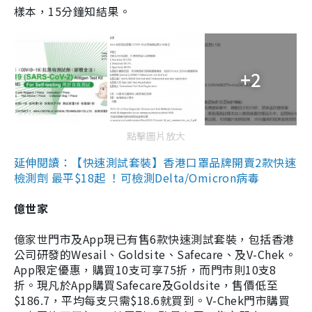
樣本，15分鐘知結果。
+2
點擊圖片放大
延伸閱讀：【快速測試套裝】香港口罩品牌開賣2款快速
檢測劑 最平$18起 ！可檢測Delta/Omicron病毒
億世家
億家世門市及App現已有售6款快速測試套裝，包括香港
公司研發的Wesail、Goldsite、Safecare、及V-Chek。
App限定優惠，購買10支可享75折，而門市則10支8
折。現凡於App購買Safecare及Goldsite，售價低至
$186.7，平均每支只需$18.6就買到。V-Chek門市購買