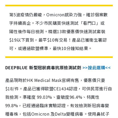
第5波疫情仍嚴峻，Omicron感染力強，確診個案數
字持續高企。不少市民購買快速測試「看門口」或
陽性後作每日檢測。精選13款優惠價快速測試套裝
$19以下買到，最平$10有交易！產品已獲衛生署認
可，或通過歐盟標準，最快10分鐘知結果。
DEEPBLUE 新型冠狀病毒抗原檢測試劑
>>按此選購<<
產品現時於HK Medical Mask官網有售，優惠價只要
$18/件。產品已獲得歐盟CE1434認證，可供民眾進行自
我檢測。準確度 99.03%、靈敏度96.4%、特異性
99.8%，已經通過臨床實驗認證，有效檢測新冠病毒變
種毒株，包括Omicron 及Delta變種病毒。使用鼻拭子