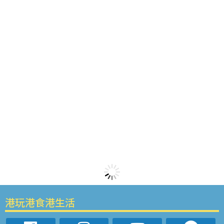
港玩港食港生活