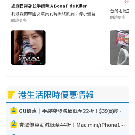
台灣
追劇日常🎬 殺手媽咪 A Bona Fide Killer
台灣地鐵宣
我最愛的韓國女演員孔曉振終於要回歸小螢幕啦!這次的劇本改編自同名
閱讀更多
閱讀更多
港生活限時優惠情報
1
GU優惠｜手袋突發減價低至22折！$39買經典波士頓包/餃子袋！飾物同步減價$29起！
2
豐澤優惠勁減低至44折！Mac mini/iPhone17Pro大減價！廚房家電$220起