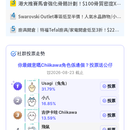
3
港大推賽馬會強化骨骼計劃！$100骨質密度X光檢查 完成免費運動訓練送超市禮券！附參加資格
4
Swarovski Outlet專區低至半價！人氣水晶飾物/小擺設$138起！迪士尼款/水晶高跟鞋都有平
5
廚具開倉｜特福Tefal廚具/家電開倉低至3折！$220起買平底鍋/炒鑊/湯煲！電飯煲/吸塵機/燙斗$418起