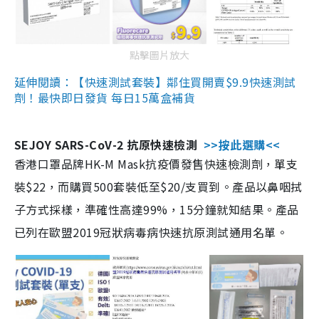
點擊圖片放大
延伸閱讀：【快速測試套裝】鄰住買開賣$9.9快速測試
劑！最快即日發貨 每日15萬盒補貨
SEJOY SARS-CoV-2 抗原快速檢測
>>按此選購<<
香港口罩品牌HK-M Mask抗疫價發售快速檢測劑，單支
裝$22，而購買500套裝低至$20/支買到。產品以鼻咽拭
子方式採樣，準確性高達99%，15分鐘就知結果。產品
已列在歐盟2019冠狀病毒病快速抗原測試通用名單。