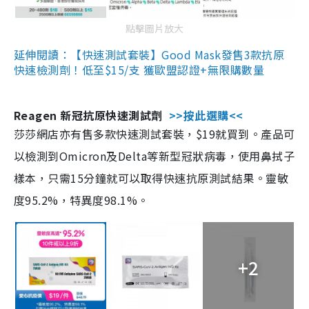
點擊圖片放大
延伸閱讀：【快速測試套裝】Good Mask發售3款抗原
快速檢測劑！低至$15/支 獲歐盟認證+無限購數量
Reagen 新冠抗原快速測試劑
>>按此選購<<
莎莎網店亦有售多款快速測試套裝，$19就買到。產品可
以檢測到Omicron及Delta等新型冠狀病毒，使用鼻拭子
樣本，只需15分鐘就可以取得快速抗原測試結果。靈敏
度95.2%，特異度98.1%。
+2