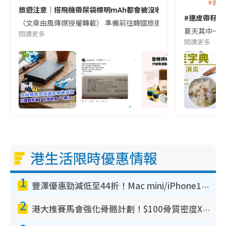
香港
旅遊注意｜搭飛機帶尿袋標明mAh都會被沒收😱出發前切記檢查「1
#連皮帶籽都
（文章由風傳媒授權轉載） 準備前往韓國旅遊的民眾，近期要特別留
夏天其中一種時
閱讀更多
閱讀更多
港生活限時優惠情報
1
豐澤優惠勁減低至44折！Mac mini/iPhone17Pro大減價！廚房家電$220起
2
港大推賽馬會強化骨骼計劃！$100骨質密度X光檢查 完成免費運動訓練送超市禮券！附參加資格