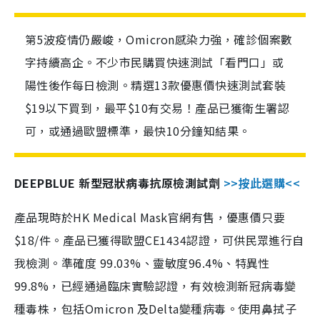
第5波疫情仍嚴峻，Omicron感染力強，確診個案數
字持續高企。不少市民購買快速測試「看門口」或
陽性後作每日檢測。精選13款優惠價快速測試套裝
$19以下買到，最平$10有交易！產品已獲衛生署認
可，或通過歐盟標準，最快10分鐘知結果。
DEEPBLUE 新型冠狀病毒抗原檢測試劑
>>按此選購<<
產品現時於HK Medical Mask官網有售，優惠價只要
$18/件。產品已獲得歐盟CE1434認證，可供民眾進行自
我檢測。準確度 99.03%、靈敏度96.4%、特異性
99.8%，已經通過臨床實驗認證，有效檢測新冠病毒變
種毒株，包括Omicron 及Delta變種病毒。使用鼻拭子