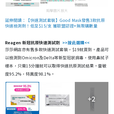
點擊圖片放大
延伸閱讀：【快速測試套裝】Good Mask發售3款抗原
快速檢測劑！低至$15/支 獲歐盟認證+無限購數量
Reagen 新冠抗原快速測試劑
>>按此選購<<
莎莎網店亦有售多款快速測試套裝，$19就買到。產品可
以檢測到Omicron及Delta等新型冠狀病毒，使用鼻拭子
樣本，只需15分鐘就可以取得快速抗原測試結果。靈敏
度95.2%，特異度98.1%。
+2