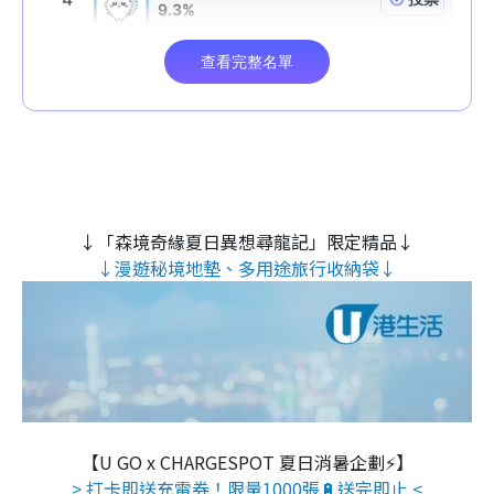
↓「森境奇緣夏日異想尋龍記」限定精品↓
↓漫遊秘境地墊、多用途旅行收納袋↓
【U GO x CHARGESPOT 夏日消暑企劃⚡】
> 打卡即送充電券！限量1000張🔋送完即止 <