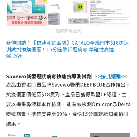
點擊圖片放大
延伸閱讀：【快速測試套裝】CATALO全線門市$16快速
測試劑換購優惠！15分鐘驗新冠病毒 準確性高達
98.26%
Savewo新型冠狀病毒快速抗原測試劑
>>按此選購<<
產品由香港口罩品牌Savewo聯乘DEEPBLUE合作推出，
抗疫優惠價低至$18買到。產品已獲得歐盟CE認證，主
要以採集鼻液樣本作檢測，能有效檢測Omicron及Delta
變種病毒，準確度達至99%，最快15分鐘就能知道檢測
結果。