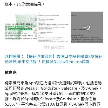
樣本，15分鐘知結果。
+2
點擊圖片放大
延伸閱讀：【快速測試套裝】香港口罩品牌開賣2款快速
檢測劑 最平$18起 ！可檢測Delta/Omicron病毒
億世家
億家世門市及App現已有售6款快速測試套裝，包括香港
公司研發的Wesail、Goldsite、Safecare、及V-Chek。
App限定優惠，購買10支可享75折，而門市則10支8
折。現凡於App購買Safecare及Goldsite，售價低至
$186.7，平均每支只需$18.6就買到。V-Chek門市購買