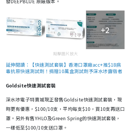
發DEEPBLUE 原廠版本。
+2
點擊圖片放大
延伸閱讀：【快速測試套裝】香港口罩廠acc+推$18病
毒抗原快速測試劑！捐贈10萬盒測試劑予深水埗露宿者
Goldsite快速測試套裝
深水埗電子特賣城現正發售Goldsite快速測試套裝，現
時更有優惠，$100/10支，平均每支$10，買10支再送口
罩。另外有售YHLO及Green Spring的快速測試套裝，
一樣低至$100/10支送口罩。