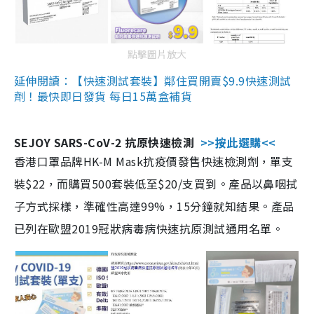
點擊圖片放大
延伸閱讀：【快速測試套裝】鄰住買開賣$9.9快速測試
劑！最快即日發貨 每日15萬盒補貨
SEJOY SARS-CoV-2 抗原快速檢測
>>按此選購<<
香港口罩品牌HK-M Mask抗疫價發售快速檢測劑，單支
裝$22，而購買500套裝低至$20/支買到。產品以鼻咽拭
子方式採樣，準確性高達99%，15分鐘就知結果。產品
已列在歐盟2019冠狀病毒病快速抗原測試通用名單。