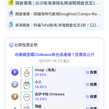
3
開倉優惠 | 尖沙咀海港城名牌波鞋開倉低至1折！On鞋$899起／Joy&Peace鞋履$98起
4
開倉優惠｜銅鑼灣時代廣場Doughnut/Campo Marzio開倉低至1折！背囊、書包、手袋劈價$200起
5
廚具開倉｜特福Tefal廚具/家電開倉低至3折！$220起買平底鍋/炒鑊/湯煲！電飯煲/吸塵機/燙斗$418起