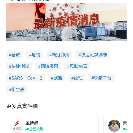
著數
疫情
新冠肺炎
快速測試套裝
快速測試
網購優惠
冠狀病毒
SARS－CoV－2
歐盟
護理
網購平台
衞生署
更多真實評價
風傳媒
營養教
旅遊攻略
生