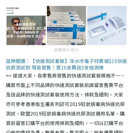
點擊圖片放大
延伸閱讀：【快速測試套裝】深水埗電子特賣城$15快速
抗原測試劑 現貨發售！買10支再送3支檢測棒
<< 提提大家，各零售商發售的快速測試套裝規格不一，
購買市面上不同品牌的快速測試套裝前請留意售賣平台
及該品牌的快速測試套裝使用方法、條款及細則，大家
亦可參考香港衞生署表列認可2019冠狀病毒病快速抗原
測試、歐盟2019冠狀病毒病快速抗原測試通用名單，購
買前留意訂購平台的使用條款及細則，一切以訂購平台
公佈的價錢為準。數量有限，售完即止；所有優惠細則