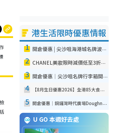
港生活限時優惠情報
1
作
開倉優惠 | 尖沙咀海港城名牌波鞋開倉低至1折！On鞋$899起／Joy&Peace鞋履$98起
標
2
CHANEL美妝限時減價低至3折！人氣粉底/唇膏/精華液低至$275！COCO香水都有平
3
開倉優惠｜尖沙咀名牌行李箱開倉低至4折！一連5日 American Tourister/ace./Hallmark $200起！
4
【8月生日優惠2026】全港85大食買玩著數攻略 自助餐/火鍋放題同行免費＋誠品/DONKI送現金券
5
我檢
開倉優惠｜銅鑼灣時代廣場Doughnut/Campo Marzio開倉低至1折！背囊、書包、手袋劈價$200起
包括
U GO 本週好去處