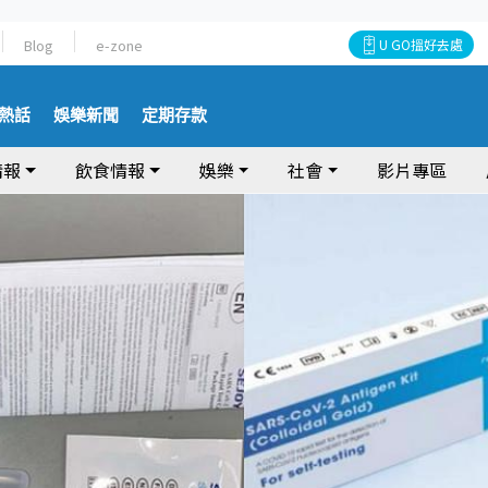
Blog
e-zone
U GO搵好去處
熱話
娛樂新聞
定期存款
情報
飲食情報
娛樂
社會
影片專區