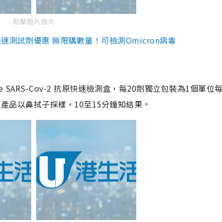
點擊圖片放大
測試劑優惠 無限購數量！可檢測Omicron病毒
are SARS-Cov-2 抗原快速檢測盒，每20劑獨立包裝為1個單位
5。產品以鼻拭子採樣，10至15分鐘知結果。