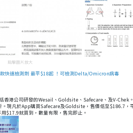
點擊圖片放大
檢測劑 最平$18起 ！可檢測Delta/Omicron病毒
研發的Wesail、Goldsite、Safecare、及V-Chek。
凡於App購買Safecare及Goldsite，售價低至$186.7
均不用$17.9就買到，數量有限，售完即止。