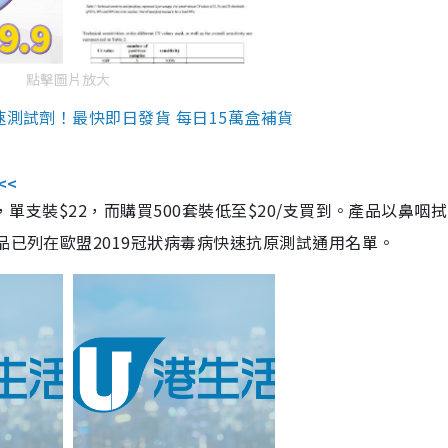
點擊圖片放大
速測試劑！最快即日發貨 每日15萬盒補貨
<<
，單支裝$22，而購買500套裝低至$20/支買到。產品以鼻咽
品已列在歐盟2019冠狀病毒病快速抗原測試通用名單。