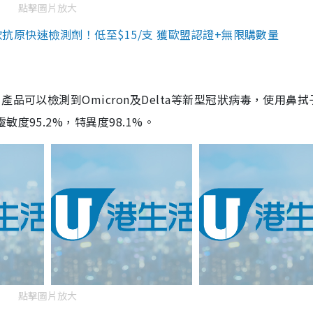
點擊圖片放大
3款抗原快速檢測劑！低至$15/支 獲歐盟認證+無限購數量
品可以檢測到Omicron及Delta等新型冠狀病毒，使用鼻拭
度95.2%，特異度98.1%。
點擊圖片放大