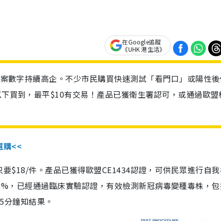
在Google追蹤
《UHK 港生活》
診個案數字持續高企。不少市民購買快速測試「看門口」或陽性後
以下買到，最平$10有交易！產品已獲衛生署認可，或通過歐盟
選購<<
惠價只要$18/件。產品已獲得歐盟CE1434認證，可供民眾進行自
性99.8%，已經通過臨床實驗認證，有效檢測新冠病毒變種毒株，
，15分鐘知結果。