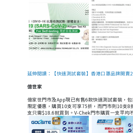
延伸閱讀：【快速測試套裝】香港口罩品牌開賣2款快速
億世家
億家世門市及App現已有售6款快速測試套裝，包括香港公司
限定優惠，購買10支可享75折，而門市則10支8折。現
支只需$18.6就買到。V-Chek門市購買一支平