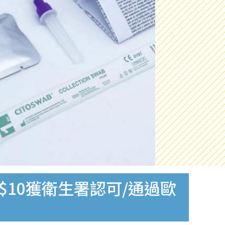
$10獲衛生署認可/通過歐