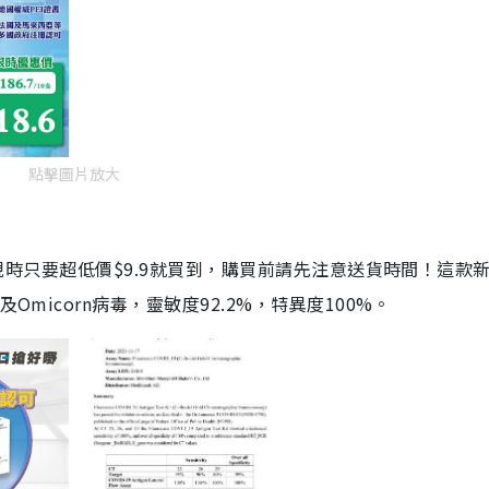
點擊圖片放大
劑，現時只要超低價$9.9就買到，購買前請先注意送貨時間！這款
Omicorn病毒，靈敏度92.2%，特異度100%。