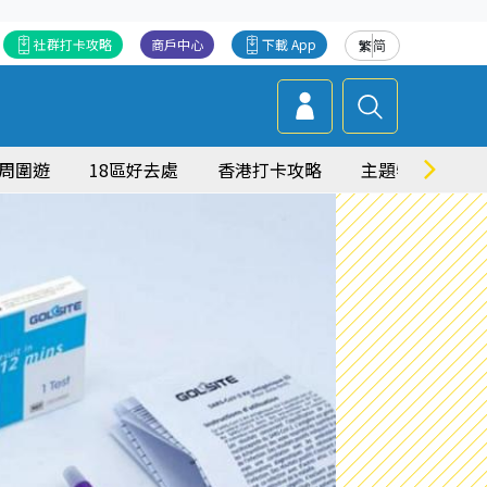
社群打卡攻略
商戶中心
下載 App
繁
简
周圍遊
18區好去處
香港打卡攻略
主題特集