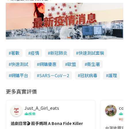
著數
疫情
新冠肺炎
快速測試套裝
快速測試
網購優惠
歐盟
衞生署
網購平台
SARS－CoV－2
冠狀病毒
護理
更多真實評價
Just_A_Girl_eats
co c
娛樂
吹
台灣
追劇日常🎬 殺手媽咪 A Bona Fide Killer
台灣地鐵宣