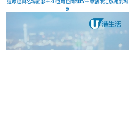
還原經典名場面📹＋30位角色同框📸＋原創限定感謝劇場
🍿