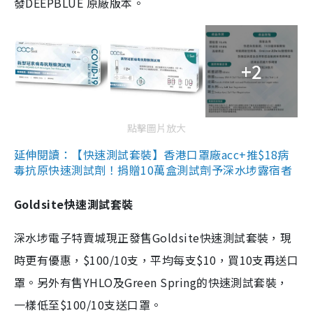
發DEEPBLUE 原廠版本。
+2
點擊圖片放大
延伸閱讀：【快速測試套裝】香港口罩廠acc+推$18病
毒抗原快速測試劑！捐贈10萬盒測試劑予深水埗露宿者
Goldsite快速測試套裝
深水埗電子特賣城現正發售Goldsite快速測試套裝，現
時更有優惠，$100/10支，平均每支$10，買10支再送口
罩。另外有售YHLO及Green Spring的快速測試套裝，
一樣低至$100/10支送口罩。