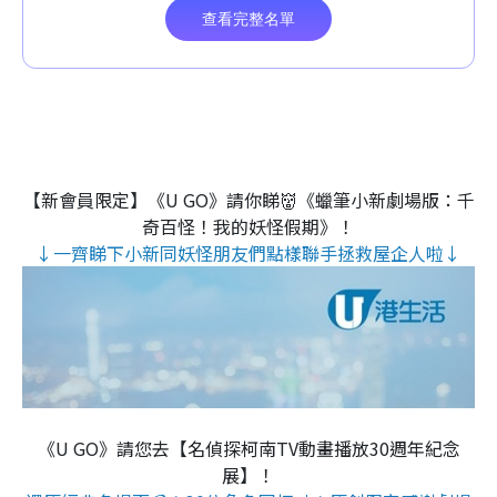
【新會員限定】《U GO》請你睇👹《蠟筆小新劇場版：千
奇百怪！我的妖怪假期》！
↓一齊睇下小新同妖怪朋友們點樣聯手拯救屋企人啦↓
《U GO》請您去【名偵探柯南TV動畫播放30週年紀念
展】！