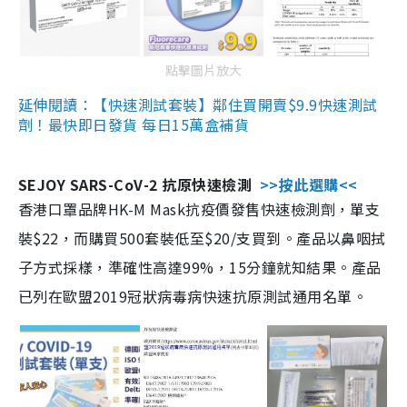
點擊圖片放大
延伸閱讀：【快速測試套裝】鄰住買開賣$9.9快速測試
劑！最快即日發貨 每日15萬盒補貨
SEJOY SARS-CoV-2 抗原快速檢測
>>按此選購<<
香港口罩品牌HK-M Mask抗疫價發售快速檢測劑，單支
裝$22，而購買500套裝低至$20/支買到。產品以鼻咽拭
子方式採樣，準確性高達99%，15分鐘就知結果。產品
已列在歐盟2019冠狀病毒病快速抗原測試通用名單。