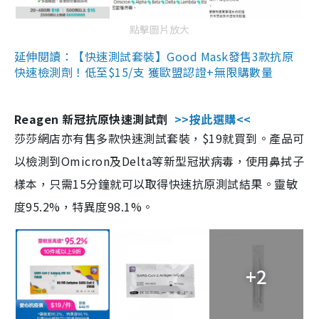
點擊圖片放大
延伸閱讀：【快速測試套裝】Good Mask發售3款抗原
快速檢測劑！低至$15/支 獲歐盟認證+無限購數量
Reagen 新冠抗原快速測試劑
>>按此選購<<
莎莎網店亦有售多款快速測試套裝，$19就買到。產品可
以檢測到Omicron及Delta等新型冠狀病毒，使用鼻拭子
樣本，只需15分鐘就可以取得快速抗原測試結果。靈敏
度95.2%，特異度98.1%。
+2