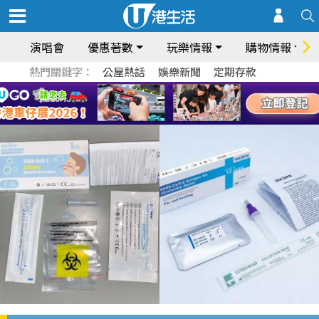
演唱會
優惠著數
玩樂情報
購物情報
熱門關鍵字：
公屋熱話
娛樂新聞
定期存款