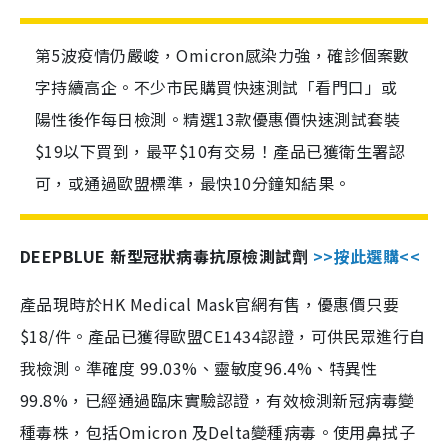
第5波疫情仍嚴峻，Omicron感染力強，確診個案數
字持續高企。不少市民購買快速測試「看門口」或
陽性後作每日檢測。精選13款優惠價快速測試套裝
$19以下買到，最平$10有交易！產品已獲衛生署認
可，或通過歐盟標準，最快10分鐘知結果。
DEEPBLUE 新型冠狀病毒抗原檢測試劑
>>按此選購<<
產品現時於HK Medical Mask官網有售，優惠價只要
$18/件。產品已獲得歐盟CE1434認證，可供民眾進行自
我檢測。準確度 99.03%、靈敏度96.4%、特異性
99.8%，已經通過臨床實驗認證，有效檢測新冠病毒變
種毒株，包括Omicron 及Delta變種病毒。使用鼻拭子