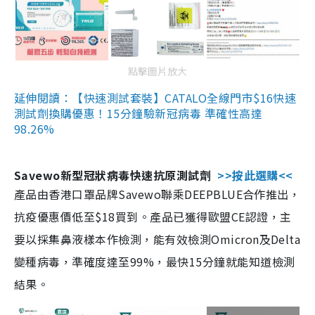
點擊圖片放大
延伸閱讀：【快速測試套裝】CATALO全線門市$16快速
測試劑換購優惠！15分鐘驗新冠病毒 準確性高達
98.26%
Savewo新型冠狀病毒快速抗原測試劑
>>按此選購<<
產品由香港口罩品牌Savewo聯乘DEEPBLUE合作推出，
抗疫優惠價低至$18買到。產品已獲得歐盟CE認證，主
要以採集鼻液樣本作檢測，能有效檢測Omicron及Delta
變種病毒，準確度達至99%，最快15分鐘就能知道檢測
結果。