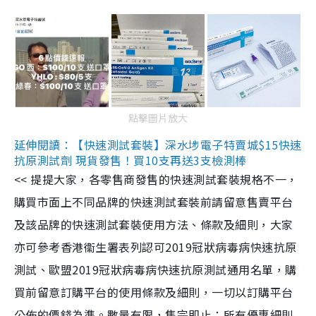
點擊圖片放大
延伸閱讀：【快速測試套裝】深水埗電子特賣城$15快速
抗原測試劑 現貨發售！買10支再送3支檢測棒
<< 提提大家，各零售商發售的快速測試套裝規格不一，
購買市面上不同品牌的快速測試套裝前請留意售賣平台
及該品牌的快速測試套裝使用方法、條款及細則，大家
亦可參考香港衞生署表列認可2019冠狀病毒病快速抗原
測試、歐盟2019冠狀病毒病快速抗原測試通用名單，購
買前留意訂購平台的使用條款及細則，一切以訂購平台
公佈的價錢為準。數量有限，售完即止；所有優惠細則