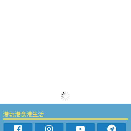
港玩港食港生活