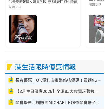
我最愛的韓國女演員孔曉振終於要回歸小螢幕啦!這次的劇本改編自同名
閱讀更多
閱讀更多
港生活限時優惠情報
1
長者優惠｜OK便利店推樂悠咭優惠！買麵包/牛奶/保健品拍卡即減
2
【8月生日優惠2026】全港85大食買玩著數攻略 自助餐/火鍋放題同行免費＋誠品/DONKI送現金券
3
開倉優惠｜銅鑼灣MICHAEL KORS開倉低至17折！直擊$500起買手袋/銀包/鞋款 必買經典Jet Set系列