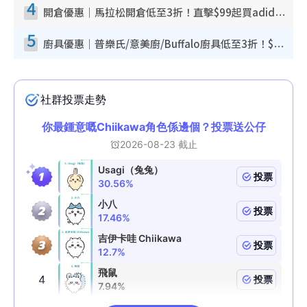
4
開倉優惠｜馬拉松開倉低至3折！直擊$99起買adidas／New Balance／Puma鞋款 STANLEY保溫杯劈價至$119起
5
廚具優惠｜普樂氏/意美廚/Buffalo廚具低至3折！$89起買煎鍋／炒鑊／個人鍋 同場小家電激減至$99起