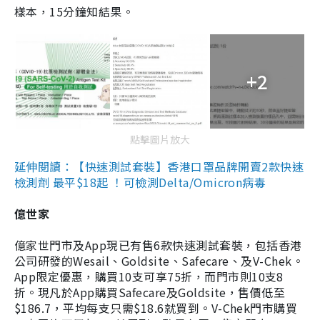
樣本，15分鐘知結果。
+2
點擊圖片放大
延伸閱讀：【快速測試套裝】香港口罩品牌開賣2款快速
檢測劑 最平$18起 ！可檢測Delta/Omicron病毒
億世家
億家世門市及App現已有售6款快速測試套裝，包括香港
公司研發的Wesail、Goldsite、Safecare、及V-Chek。
App限定優惠，購買10支可享75折，而門市則10支8
折。現凡於App購買Safecare及Goldsite，售價低至
$186.7，平均每支只需$18.6就買到。V-Chek門市購買