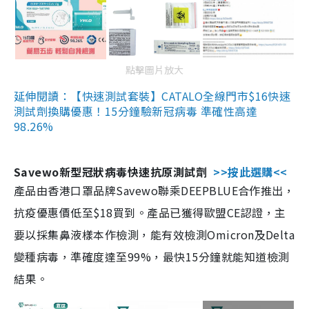
點擊圖片放大
延伸閱讀：【快速測試套裝】CATALO全線門市$16快速
測試劑換購優惠！15分鐘驗新冠病毒 準確性高達
98.26%
Savewo新型冠狀病毒快速抗原測試劑
>>按此選購<<
產品由香港口罩品牌Savewo聯乘DEEPBLUE合作推出，
抗疫優惠價低至$18買到。產品已獲得歐盟CE認證，主
要以採集鼻液樣本作檢測，能有效檢測Omicron及Delta
變種病毒，準確度達至99%，最快15分鐘就能知道檢測
結果。