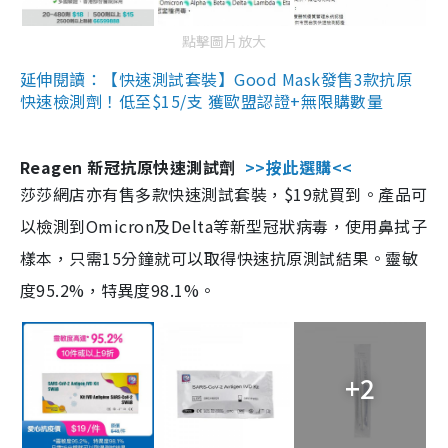
點擊圖片放大
延伸閱讀：【快速測試套裝】Good Mask發售3款抗原
快速檢測劑！低至$15/支 獲歐盟認證+無限購數量
Reagen 新冠抗原快速測試劑
>>按此選購<<
莎莎網店亦有售多款快速測試套裝，$19就買到。產品可
以檢測到Omicron及Delta等新型冠狀病毒，使用鼻拭子
樣本，只需15分鐘就可以取得快速抗原測試結果。靈敏
度95.2%，特異度98.1%。
+2