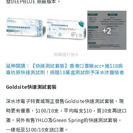
發DEEPBLUE 原廠版本。
+2
點擊圖片放大
延伸閱讀：【快速測試套裝】香港口罩廠acc+推$18病
毒抗原快速測試劑！捐贈10萬盒測試劑予深水埗露宿者
Goldsite快速測試套裝
深水埗電子特賣城現正發售Goldsite快速測試套裝，現
時更有優惠，$100/10支，平均每支$10，買10支再送口
罩。另外有售YHLO及Green Spring的快速測試套裝，
一樣低至$100/10支送口罩。