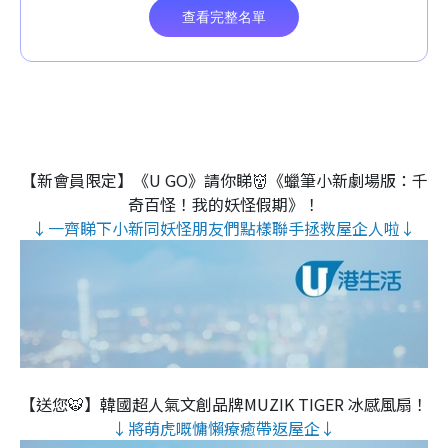
【新會員限定】《U GO》請你睇👹《蠟筆小新劇場版：千
奇百怪！我的妖怪假期》！
↓一齊睇下小新同妖怪朋友們點樣聯手拯救屋企人啦↓
【送您🐯】韓國超人氣文創品牌MUZIK TIGER 冰感風扇！
↓將萌虎嘅慵懶療癒帶返屋企↓