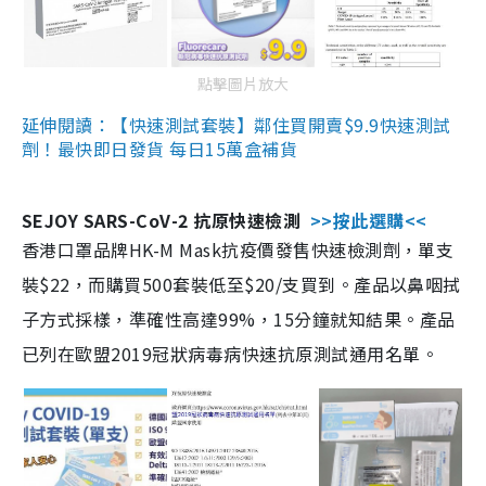
點擊圖片放大
延伸閱讀：【快速測試套裝】鄰住買開賣$9.9快速測試
劑！最快即日發貨 每日15萬盒補貨
SEJOY SARS-CoV-2 抗原快速檢測
>>按此選購<<
香港口罩品牌HK-M Mask抗疫價發售快速檢測劑，單支
裝$22，而購買500套裝低至$20/支買到。產品以鼻咽拭
子方式採樣，準確性高達99%，15分鐘就知結果。產品
已列在歐盟2019冠狀病毒病快速抗原測試通用名單。