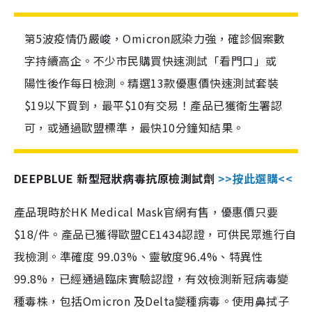
第5波疫情仍嚴峻，Omicron感染力強，確診個案數
字持續高企。不少市民購買快速測試「看門口」或
陽性後作每日檢測。精選13款優惠價快速測試套裝
$19以下買到，最平$10有交易！產品已獲衛生署認
可，或通過歐盟標準，最快10分鐘知結果。
DEEPBLUE 新型冠狀病毒抗原檢測試劑
>>按此選購<<
產品現時於HK Medical Mask官網有售，優惠價只要
$18/件。產品已獲得歐盟CE1434認證，可供民眾進行自
我檢測。準確度 99.03%、靈敏度96.4%、特異性
99.8%，已經通過臨床實驗認證，有效檢測新冠病毒變
種毒株，包括Omicron 及Delta變種病毒。使用鼻拭子