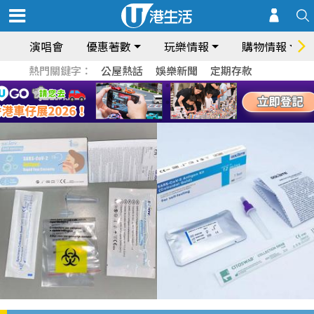
演唱會
優惠著數
玩樂情報
購物情報
熱門關鍵字：
公屋熱話
娛樂新聞
定期存款