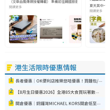
（文章由風傳媒授權轉載） 準備前往韓國旅遊的民眾，近期要特別留
夏天其中一種時
閱讀更多
閱讀更多
港生活限時優惠情報
1
長者優惠｜OK便利店推樂悠咭優惠！買麵包/牛奶/保健品拍卡即減
2
【8月生日優惠2026】全港85大食買玩著數攻略 自助餐/火鍋放題同行免費＋誠品/DONKI送現金券
3
開倉優惠｜銅鑼灣MICHAEL KORS開倉低至17折！直擊$500起買手袋/銀包/鞋款 必買經典Jet Set系列