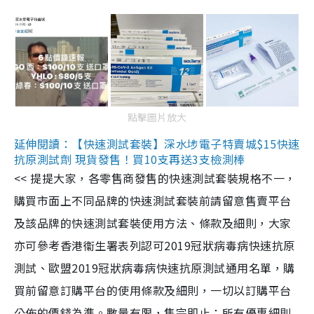
點擊圖片放大
延伸閱讀：【快速測試套裝】深水埗電子特賣城$15快速
抗原測試劑 現貨發售！買10支再送3支檢測棒
<< 提提大家，各零售商發售的快速測試套裝規格不一，
購買市面上不同品牌的快速測試套裝前請留意售賣平台
及該品牌的快速測試套裝使用方法、條款及細則，大家
亦可參考香港衞生署表列認可2019冠狀病毒病快速抗原
測試、歐盟2019冠狀病毒病快速抗原測試通用名單，購
買前留意訂購平台的使用條款及細則，一切以訂購平台
公佈的價錢為準。數量有限，售完即止；所有優惠細則