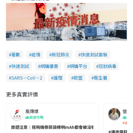
著數
疫情
新冠肺炎
快速測試套裝
快速測試
網購優惠
網購平台
冠狀病毒
SARS－CoV－2
護理
歐盟
衞生署
更多真實評價
風傳媒
營養教
旅遊攻略
生
香港
旅遊注意｜搭飛機帶尿袋標明mAh都會被沒收😱出發前切記檢查「1
#連皮帶籽都