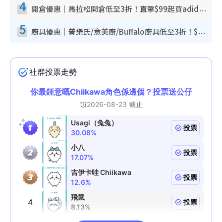
4
開倉優惠｜馬拉松開倉低至3折！直擊$99起買adidas／New Balance／Puma鞋款 STANLEY保溫杯劈價至$119起
5
廚具優惠｜普樂氏/意美廚/Buffalo廚具低至3折！$89起買煎鍋／炒鑊／個人鍋 同場小家電激減至$99起