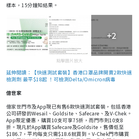
樣本，15分鐘知結果。
+2
點擊圖片放大
延伸閱讀：【快速測試套裝】香港口罩品牌開賣2款快速
檢測劑 最平$18起 ！可檢測Delta/Omicron病毒
億世家
億家世門市及App現已有售6款快速測試套裝，包括香港
公司研發的Wesail、Goldsite、Safecare、及V-Chek。
App限定優惠，購買10支可享75折，而門市則10支8
折。現凡於App購買Safecare及Goldsite，售價低至
$186.7，平均每支只需$18.6就買到。V-Chek門市購買