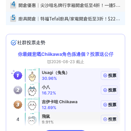
4
開倉優惠｜尖沙咀名牌行李箱開倉低至4折！一連5日 American Tourister/ace./Hallmark $200起！
5
廚具開倉｜特福Tefal廚具/家電開倉低至3折！$220起買平底鍋/炒鑊/湯煲！電飯煲/吸塵機/燙斗$418起