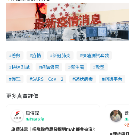
著數
疫情
新冠肺炎
快速測試套裝
快速測試
網購優惠
衞生署
歐盟
護理
SARS－CoV－2
冠狀病毒
網購平台
更多真實評價
風傳媒
營養教
旅遊攻略
生
香港
旅遊注意｜搭飛機帶尿袋標明mAh都會被沒收😱出發前切記檢查「1
#連皮帶籽都