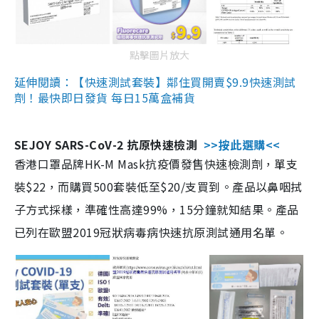
點擊圖片放大
延伸閱讀：【快速測試套裝】鄰住買開賣$9.9快速測試
劑！最快即日發貨 每日15萬盒補貨
SEJOY SARS-CoV-2 抗原快速檢測
>>按此選購<<
香港口罩品牌HK-M Mask抗疫價發售快速檢測劑，單支
裝$22，而購買500套裝低至$20/支買到。產品以鼻咽拭
子方式採樣，準確性高達99%，15分鐘就知結果。產品
已列在歐盟2019冠狀病毒病快速抗原測試通用名單。