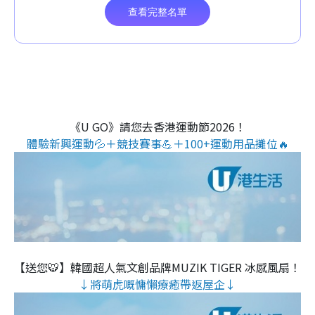
《U GO》請您去香港運動節2026！
體驗新興運動💦＋競技賽事💪＋100+運動用品攤位🔥
【送您🐯】韓國超人氣文創品牌MUZIK TIGER 冰感風扇！
↓將萌虎嘅慵懶療癒帶返屋企↓