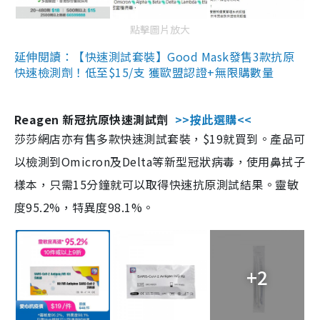
點擊圖片放大
延伸閱讀：【快速測試套裝】Good Mask發售3款抗原
快速檢測劑！低至$15/支 獲歐盟認證+無限購數量
Reagen 新冠抗原快速測試劑
>>按此選購<<
莎莎網店亦有售多款快速測試套裝，$19就買到。產品可
以檢測到Omicron及Delta等新型冠狀病毒，使用鼻拭子
樣本，只需15分鐘就可以取得快速抗原測試結果。靈敏
度95.2%，特異度98.1%。
+2