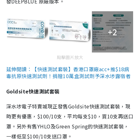
發DEEPBLUE 原廠版本。
+2
點擊圖片放大
延伸閱讀：【快速測試套裝】香港口罩廠acc+推$18病
毒抗原快速測試劑！捐贈10萬盒測試劑予深水埗露宿者
Goldsite快速測試套裝
深水埗電子特賣城現正發售Goldsite快速測試套裝，現
時更有優惠，$100/10支，平均每支$10，買10支再送口
罩。另外有售YHLO及Green Spring的快速測試套裝，
一樣低至$100/10支送口罩。