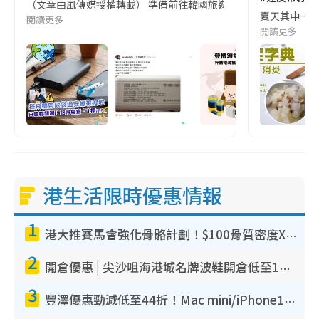
（文章由風傳媒授權轉載） 準備前往韓國旅遊的民眾，近期要特別留
夏天其中一種時
閱讀更多
閱讀更多
港生活限時優惠情報
1
港大推賽馬會強化骨骼計劃！$100骨質密度X光檢查 完成免費運動訓練送超市禮券！附參加資格
2
開倉優惠 | 尖沙咀海港城名牌波鞋開倉低至1折！On鞋$899起／Joy&Peace鞋履$98起
3
豐澤優惠勁減低至44折！Mac mini/iPhone17Pro大減價！廚房家電$220起