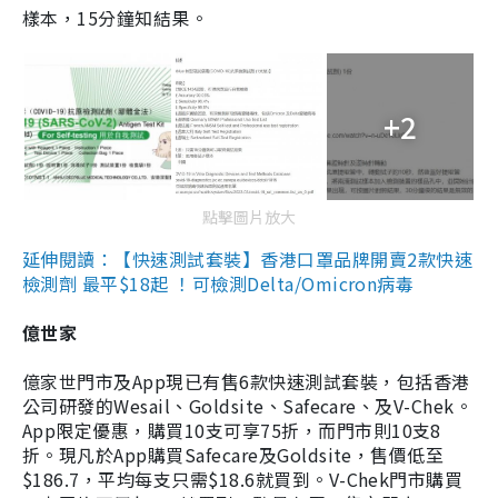
樣本，15分鐘知結果。
+2
點擊圖片放大
延伸閱讀：【快速測試套裝】香港口罩品牌開賣2款快速
檢測劑 最平$18起 ！可檢測Delta/Omicron病毒
億世家
億家世門市及App現已有售6款快速測試套裝，包括香港
公司研發的Wesail、Goldsite、Safecare、及V-Chek。
App限定優惠，購買10支可享75折，而門市則10支8
折。現凡於App購買Safecare及Goldsite，售價低至
$186.7，平均每支只需$18.6就買到。V-Chek門市購買