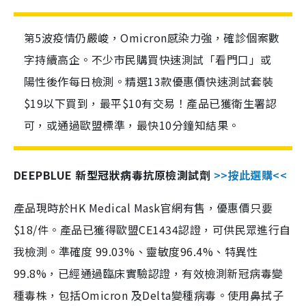
第5波疫情仍嚴峻，Omicron感染力強，確診個案數
字持續高企。不少市民購買快速測試「看門口」或
陽性後作每日檢測。精選13款優惠價快速測試套裝
$19以下買到，最平$10有交易！產品已獲衛生署認
可，或通過歐盟標準，最快10分鐘知結果。
DEEPBLUE 新型冠狀病毒抗原檢測試劑
>>按此選購<<
產品現時於HK Medical Mask官網有售，優惠價只要
$18/件。產品已獲得歐盟CE1434認證，可供民眾進行自
我檢測。準確度 99.03%、靈敏度96.4%、特異性
99.8%，已經通過臨床實驗認證，有效檢測新冠病毒變
種毒株，包括Omicron 及Delta變種病毒。使用鼻拭子