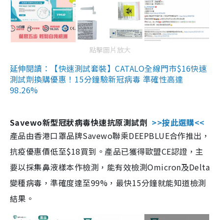
點擊圖片放大
延伸閱讀：【快速測試套裝】CATALO全線門市$16快速
測試劑換購優惠！15分鐘驗新冠病毒 準確性高達
98.26%
Savewo新型冠狀病毒快速抗原測試劑
>>按此選購<<
產品由香港口罩品牌Savewo聯乘DEEPBLUE合作推出，
抗疫優惠價低至$18買到。產品已獲得歐盟CE認證，主
要以採集鼻液樣本作檢測，能有效檢測Omicron及Delta
變種病毒，準確度達至99%，最快15分鐘就能知道檢測
結果。