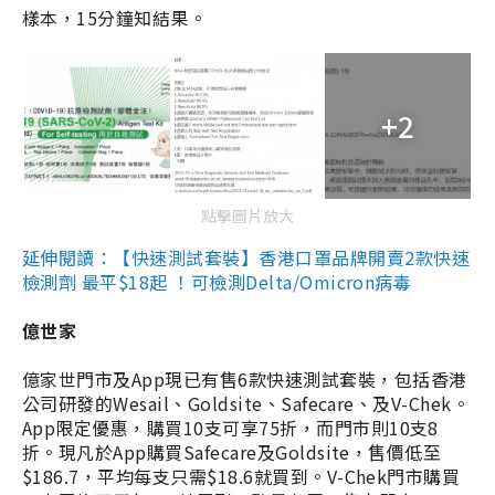
樣本，15分鐘知結果。
+2
點擊圖片放大
延伸閱讀：【快速測試套裝】香港口罩品牌開賣2款快速
檢測劑 最平$18起 ！可檢測Delta/Omicron病毒
億世家
億家世門市及App現已有售6款快速測試套裝，包括香港
公司研發的Wesail、Goldsite、Safecare、及V-Chek。
App限定優惠，購買10支可享75折，而門市則10支8
折。現凡於App購買Safecare及Goldsite，售價低至
$186.7，平均每支只需$18.6就買到。V-Chek門市購買