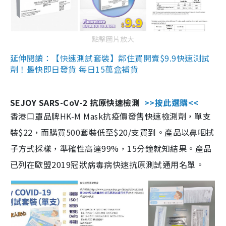
點擊圖片放大
延伸閱讀：【快速測試套裝】鄰住買開賣$9.9快速測試
劑！最快即日發貨 每日15萬盒補貨
SEJOY SARS-CoV-2 抗原快速檢測
>>按此選購<<
香港口罩品牌HK-M Mask抗疫價發售快速檢測劑，單支
裝$22，而購買500套裝低至$20/支買到。產品以鼻咽拭
子方式採樣，準確性高達99%，15分鐘就知結果。產品
已列在歐盟2019冠狀病毒病快速抗原測試通用名單。