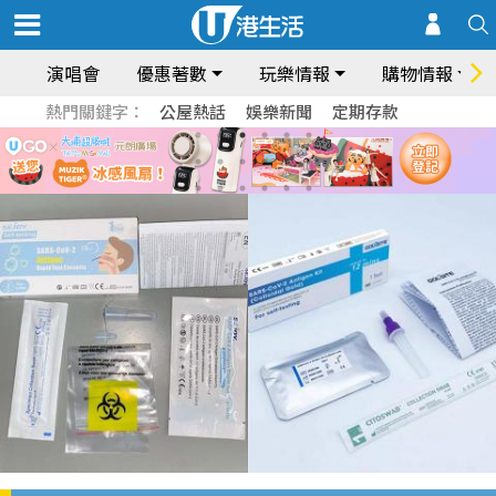
演唱會
優惠著數
玩樂情報
購物情報
熱門關鍵字：
公屋熱話
娛樂新聞
定期存款