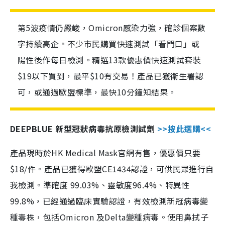
第5波疫情仍嚴峻，Omicron感染力強，確診個案數
字持續高企。不少市民購買快速測試「看門口」或
陽性後作每日檢測。精選13款優惠價快速測試套裝
$19以下買到，最平$10有交易！產品已獲衛生署認
可，或通過歐盟標準，最快10分鐘知結果。
DEEPBLUE 新型冠狀病毒抗原檢測試劑
>>按此選購<<
產品現時於HK Medical Mask官網有售，優惠價只要
$18/件。產品已獲得歐盟CE1434認證，可供民眾進行自
我檢測。準確度 99.03%、靈敏度96.4%、特異性
99.8%，已經通過臨床實驗認證，有效檢測新冠病毒變
種毒株，包括Omicron 及Delta變種病毒。使用鼻拭子