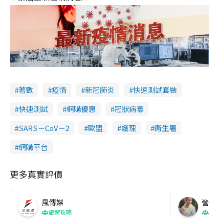
著數
疫情
新冠肺炎
快速測試套裝
快速測試
網購優惠
冠狀病毒
SARS－CoV－2
歐盟
護理
衞生署
網購平台
更多真實評價
風傳媒
營養教
旅遊攻略
生