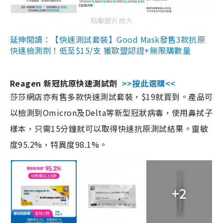
點擊圖片放大
延伸閱讀：【快速測試套裝】Good Mask發售3款抗原
快速檢測劑！低至$15/支 獲歐盟認證+無限購數量
Reagen 新冠抗原快速測試劑
>>按此選購<<
莎莎網店亦有售多款快速測試套裝，$19就買到。產品可
以檢測到Omicron及Delta等新型冠狀病毒，使用鼻拭子
樣本，只需15分鐘就可以取得快速抗原測試結果。靈敏
度95.2%，特異度98.1%。
+2