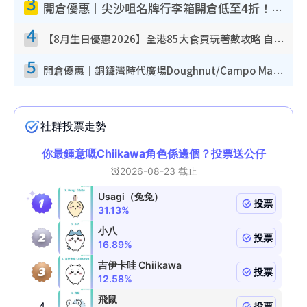
3
開倉優惠｜尖沙咀名牌行李箱開倉低至4折！一連5日 American Tourister/ace./Hallmark $200起！
4
【8月生日優惠2026】全港85大食買玩著數攻略 自助餐/火鍋放題同行免費＋誠品/DONKI送現金券
5
開倉優惠｜銅鑼灣時代廣場Doughnut/Campo Marzio開倉低至1折！背囊、書包、手袋劈價$200起