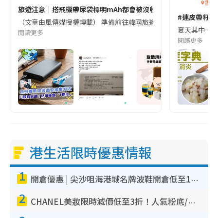
香港
旅遊注意｜搭飛機帶尿袋標明mAh都會被沒收😱出發前切記檢查「1
#連皮帶籽都
（文章由風傳媒授權轉載） 準備前往韓國旅遊的民眾，近期要特別留
夏天其中一種時
閱讀更多
閱讀更多
港生活限時優惠情報
1
開倉優惠 | 尖沙咀海港城名牌波鞋開倉低至1折！On鞋$899起／Joy&Peace鞋履$98起
2
CHANEL美妝限時減價低至3折！人氣粉底/唇膏/精華液低至$275！COCO香水都有平