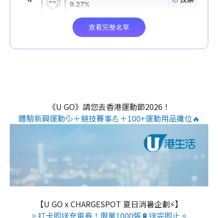
《U GO》請您去香港運動節2026！
體驗新興運動💦＋競技賽事💪＋100+運動用品攤位🔥
【U GO x CHARGESPOT 夏日消暑企劃⚡】
> 打卡即送充電券！限量1000張🔋送完即止 <