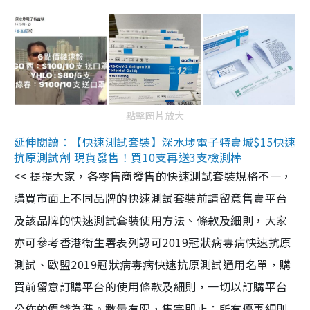
點擊圖片放大
延伸閱讀：【快速測試套裝】深水埗電子特賣城$15快速
抗原測試劑 現貨發售！買10支再送3支檢測棒
<< 提提大家，各零售商發售的快速測試套裝規格不一，
購買市面上不同品牌的快速測試套裝前請留意售賣平台
及該品牌的快速測試套裝使用方法、條款及細則，大家
亦可參考香港衞生署表列認可2019冠狀病毒病快速抗原
測試、歐盟2019冠狀病毒病快速抗原測試通用名單，購
買前留意訂購平台的使用條款及細則，一切以訂購平台
公佈的價錢為準。數量有限，售完即止；所有優惠細則