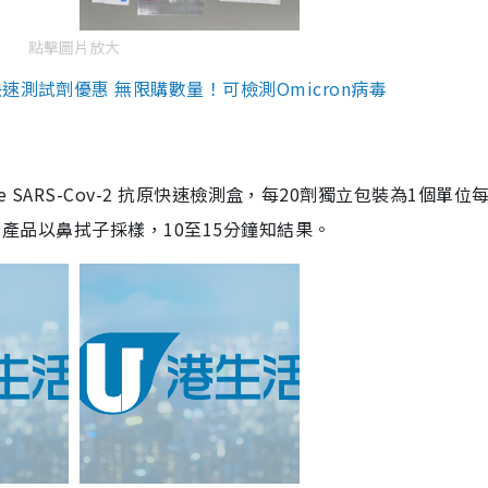
點擊圖片放大
測試劑優惠 無限購數量！可檢測Omicron病毒
are SARS-Cov-2 抗原快速檢測盒，每20劑獨立包裝為1個單位
5。產品以鼻拭子採樣，10至15分鐘知結果。