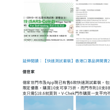
延伸閱讀：【快速測試套裝】香港口罩品牌開賣2款快速
億世家
億家世門市及App現已有售6款快速測試套裝，包括香港公司
限定優惠，購買10支可享75折，而門市則10支8折。現
支只需$18.6就買到。V-Chek門市購買一支平