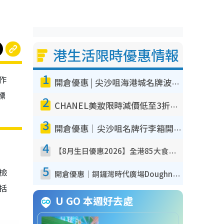
港生活限時優惠情報
1
作
開倉優惠 | 尖沙咀海港城名牌波鞋開倉低至1折！On鞋$899起／Joy&Peace鞋履$98起
標
2
CHANEL美妝限時減價低至3折！人氣粉底/唇膏/精華液低至$275！COCO香水都有平
3
開倉優惠｜尖沙咀名牌行李箱開倉低至4折！一連5日 American Tourister/ace./Hallmark $200起！
4
【8月生日優惠2026】全港85大食買玩著數攻略 自助餐/火鍋放題同行免費＋誠品/DONKI送現金券
5
我檢
開倉優惠｜銅鑼灣時代廣場Doughnut/Campo Marzio開倉低至1折！背囊、書包、手袋劈價$200起
包括
U GO 本週好去處