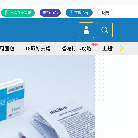
社群打卡攻略
商戶中心
下載 App
繁
简
周圍遊
18區好去處
香港打卡攻略
主題特集