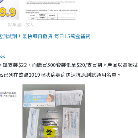
點擊圖片放大
速測試劑！最快即日發貨 每日15萬盒補貨
<<
，單支裝$22，而購買500套裝低至$20/支買到。產品以鼻咽
品已列在歐盟2019冠狀病毒病快速抗原測試通用名單。