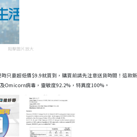
點擊圖片放大
劑，現時只要超低價$9.9就買到，購買前請先注意送貨時間！這款
Omicorn病毒，靈敏度92.2%，特異度100%。