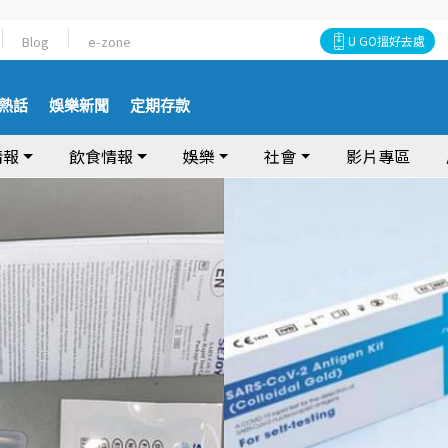
Blog
e-zone
U GO搵好去處
熱話
娛樂新聞
定期存款
情報
飲食情報
娛樂
社會
影片專區