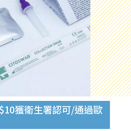
$10獲衛生署認可/通過歐