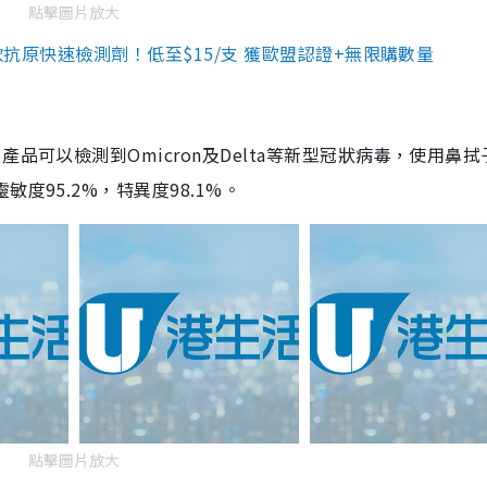
點擊圖片放大
3款抗原快速檢測劑！低至$15/支 獲歐盟認證+無限購數量
品可以檢測到Omicron及Delta等新型冠狀病毒，使用鼻拭
度95.2%，特異度98.1%。
點擊圖片放大