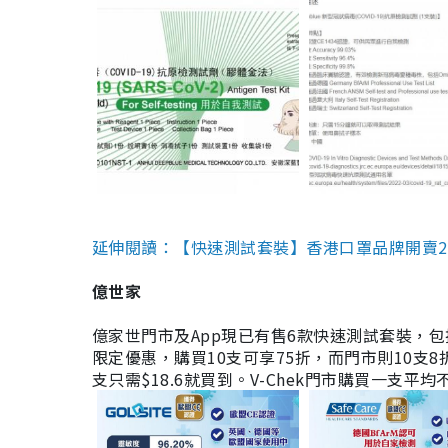
延伸閱讀：【快速測試套裝】香港口罩品牌開賣2款快速
億世家
億家世門市及App現已有售6款快速測試套裝，包括香港公司
限定優惠，購買10支可享75折，而門市則10支8折。現
支只需$18.6就買到。V-Chek門市購買一支平