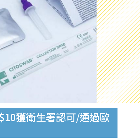
$10獲衛生署認可/通過歐