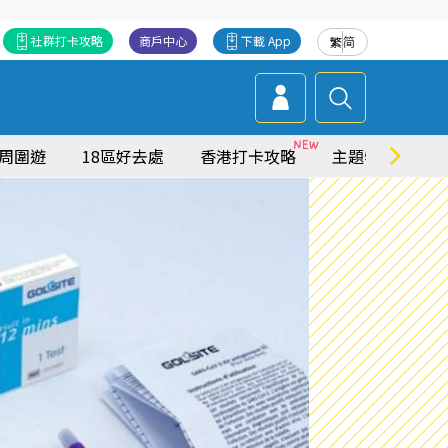
社群打卡攻略
商戶中心
下載 App
繁
简
周圍遊
18區好去處
香港打卡攻略
主題特集