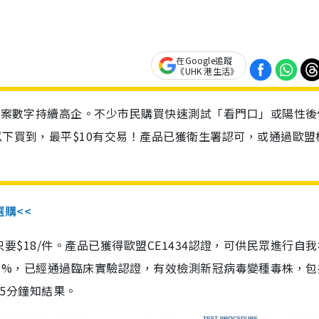
在Google追蹤
《UHK 港生活》
診個案數字持續高企。不少市民購買快速測試「看門口」或陽性後
以下買到，最平$10有交易！產品已獲衛生署認可，或通過歐盟
選購<<
惠價只要$18/件。產品已獲得歐盟CE1434認證，可供民眾進行自
性99.8%，已經通過臨床實驗認證，有效檢測新冠病毒變種毒株，
，15分鐘知結果。