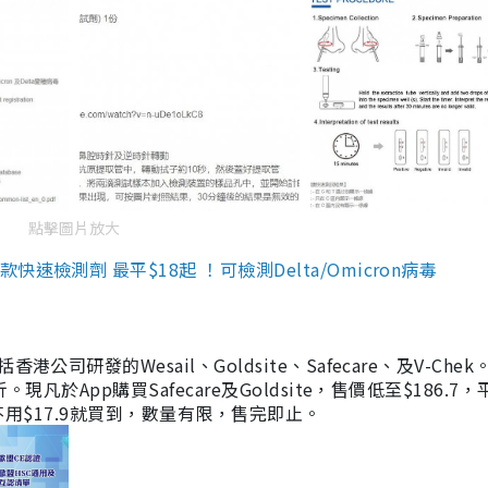
點擊圖片放大
檢測劑 最平$18起 ！可檢測Delta/Omicron病毒
研發的Wesail、Goldsite、Safecare、及V-Chek。
凡於App購買Safecare及Goldsite，售價低至$186.7
均不用$17.9就買到，數量有限，售完即止。