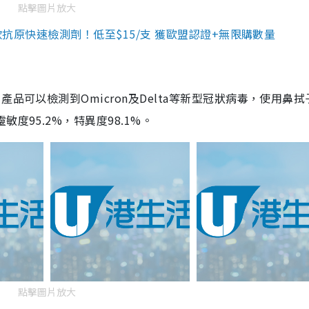
點擊圖片放大
3款抗原快速檢測劑！低至$15/支 獲歐盟認證+無限購數量
品可以檢測到Omicron及Delta等新型冠狀病毒，使用鼻拭
度95.2%，特異度98.1%。
點擊圖片放大