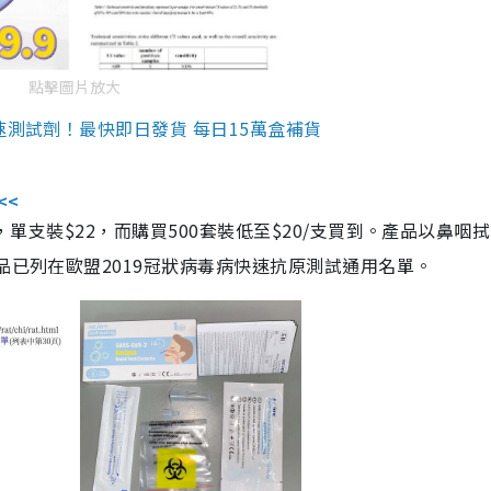
點擊圖片放大
速測試劑！最快即日發貨 每日15萬盒補貨
<<
，單支裝$22，而購買500套裝低至$20/支買到。產品以鼻咽
品已列在歐盟2019冠狀病毒病快速抗原測試通用名單。