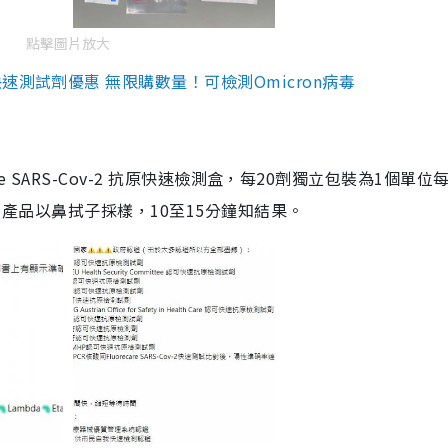
點擊圖片放大
測試劑優惠 無限購數量！可檢測Omicron病毒
are SARS-Cov-2 抗原快速檢測盒，每20劑獨立包裝為1個單位
5。產品以鼻拭子採樣，10至15分鐘知結果。