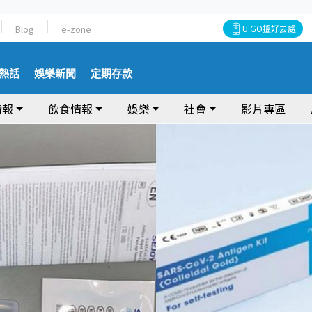
Blog
e-zone
U GO搵好去處
熱話
娛樂新聞
定期存款
情報
飲食情報
娛樂
社會
影片專區