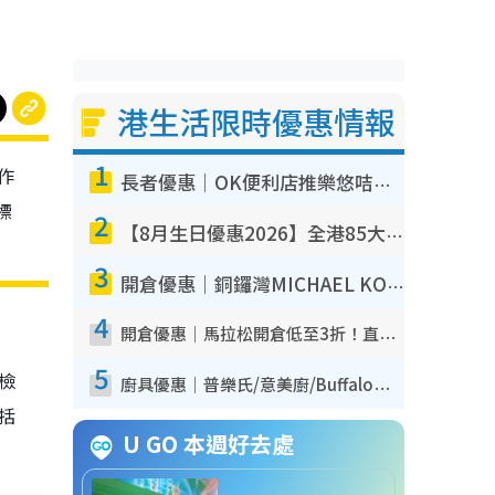
港生活限時優惠情報
1
作
長者優惠｜OK便利店推樂悠咭優惠！買麵包/牛奶/保健品拍卡即減
標
2
【8月生日優惠2026】全港85大食買玩著數攻略 自助餐/火鍋放題同行免費＋誠品/DONKI送現金券
3
開倉優惠｜銅鑼灣MICHAEL KORS開倉低至17折！直擊$500起買手袋/銀包/鞋款 必買經典Jet Set系列
4
開倉優惠｜馬拉松開倉低至3折！直擊$99起買adidas／New Balance／Puma鞋款 STANLEY保溫杯劈價至$119起
5
我檢
廚具優惠｜普樂氏/意美廚/Buffalo廚具低至3折！$89起買煎鍋／炒鑊／個人鍋 同場小家電激減至$99起
包括
U GO 本週好去處