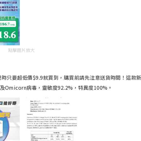
點擊圖片放大
劑，現時只要超低價$9.9就買到，購買前請先注意送貨時間！這款
Omicorn病毒，靈敏度92.2%，特異度100%。