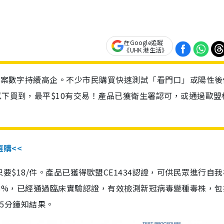
在Google追蹤
《UHK 港生活》
診個案數字持續高企。不少市民購買快速測試「看門口」或陽性後
以下買到，最平$10有交易！產品已獲衛生署認可，或通過歐盟
選購<<
惠價只要$18/件。產品已獲得歐盟CE1434認證，可供民眾進行自
性99.8%，已經通過臨床實驗認證，有效檢測新冠病毒變種毒株，
，15分鐘知結果。