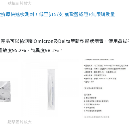
點擊圖片放大
3款抗原快速檢測劑！低至$15/支 獲歐盟認證+無限購數量
品可以檢測到Omicron及Delta等新型冠狀病毒，使用鼻拭
度95.2%，特異度98.1%。
點擊圖片放大