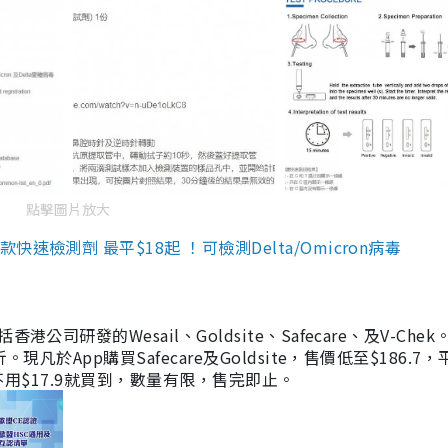
點擊圖片放大
檢測劑 最平$18起 ！可檢測Delta/Omicron病毒
研發的Wesail、Goldsite、Safecare、及V-Chek。
凡於App購買Safecare及Goldsite，售價低至$186.7
均不用$17.9就買到，數量有限，售完即止。