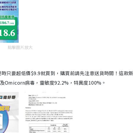
點擊圖片放大
劑，現時只要超低價$9.9就買到，購買前請先注意送貨時間！這款
Omicorn病毒，靈敏度92.2%，特異度100%。