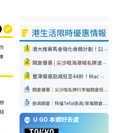
港生活限時優惠情報
1
作
港大推賽馬會強化骨骼計劃！$100骨質密度X光檢查 完成免費運動訓練送超市禮券！附參加資格
標
2
開倉優惠 | 尖沙咀海港城名牌波鞋開倉低至1折！On鞋$899起／Joy&Peace鞋履$98起
3
豐澤優惠勁減低至44折！Mac mini/iPhone17Pro大減價！廚房家電$220起
4
開倉優惠｜尖沙咀名牌行李箱開倉低至4折！一連5日 American Tourister/ace./Hallmark $200起！
5
我檢
廚具開倉｜特福Tefal廚具/家電開倉低至3折！$220起買平底鍋/炒鑊/湯煲！電飯煲/吸塵機/燙斗$418起
包括
U GO 本週好去處