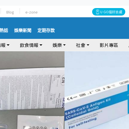
Blog
e-zone
U GO搵好去處
熱話
娛樂新聞
定期存款
情報
飲食情報
娛樂
社會
影片專區