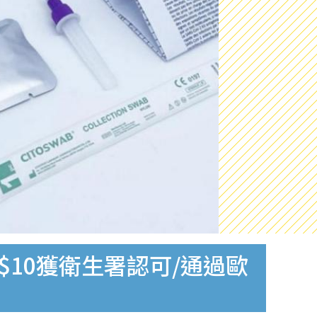
$10獲衛生署認可/通過歐