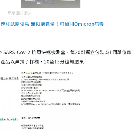
點擊圖片放大
測試劑優惠 無限購數量！可檢測Omicron病毒
are SARS-Cov-2 抗原快速檢測盒，每20劑獨立包裝為1個單位
5。產品以鼻拭子採樣，10至15分鐘知結果。