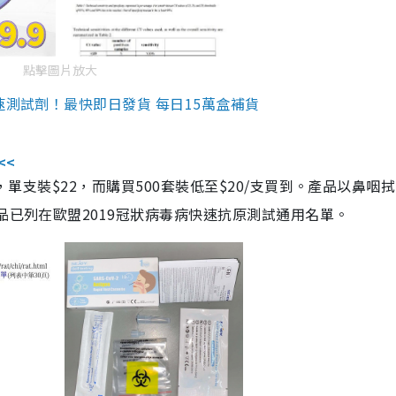
點擊圖片放大
速測試劑！最快即日發貨 每日15萬盒補貨
<<
，單支裝$22，而購買500套裝低至$20/支買到。產品以鼻咽
品已列在歐盟2019冠狀病毒病快速抗原測試通用名單。