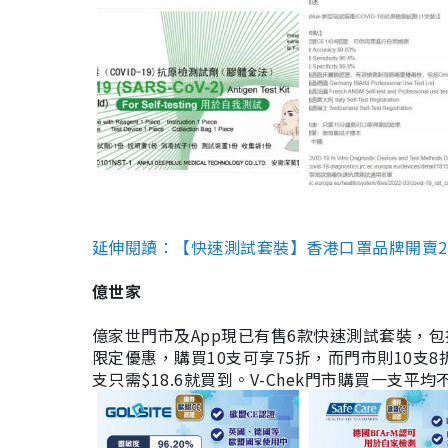
延伸閱讀：【快速測試套裝】香港口罩品牌開賣2款快速
億世家
億家世門市及App現已有售6款快速測試套裝，包括香港公司
限定優惠，購買10支可享75折，而門市則10支8折。現
支只需$18.6就買到。V-Chek門市購買一支平