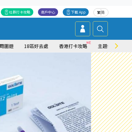
社群打卡攻略
商戶中心
下載 App
繁
简
周圍遊
18區好去處
香港打卡攻略
主題特集