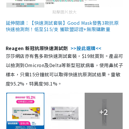
點擊圖片放大
延伸閱讀：【快速測試套裝】Good Mask發售3款抗原
快速檢測劑！低至$15/支 獲歐盟認證+無限購數量
Reagen 新冠抗原快速測試劑
>>按此選購<<
莎莎網店亦有售多款快速測試套裝，$19就買到。產品可
以檢測到Omicron及Delta等新型冠狀病毒，使用鼻拭子
樣本，只需15分鐘就可以取得快速抗原測試結果。靈敏
度95.2%，特異度98.1%。
+2