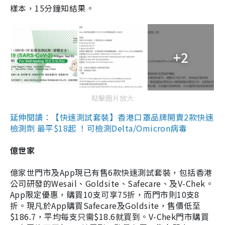
樣本，15分鐘知結果。
+2
點擊圖片放大
延伸閱讀：【快速測試套裝】香港口罩品牌開賣2款快速
檢測劑 最平$18起 ！可檢測Delta/Omicron病毒
億世家
億家世門市及App現已有售6款快速測試套裝，包括香港
公司研發的Wesail、Goldsite、Safecare、及V-Chek。
App限定優惠，購買10支可享75折，而門市則10支8
折。現凡於App購買Safecare及Goldsite，售價低至
$186.7，平均每支只需$18.6就買到。V-Chek門市購買