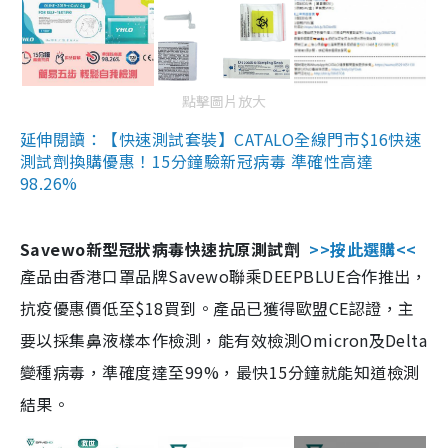
點擊圖片放大
延伸閱讀：【快速測試套裝】CATALO全線門市$16快速
測試劑換購優惠！15分鐘驗新冠病毒 準確性高達
98.26%
Savewo新型冠狀病毒快速抗原測試劑
>>按此選購<<
產品由香港口罩品牌Savewo聯乘DEEPBLUE合作推出，
抗疫優惠價低至$18買到。產品已獲得歐盟CE認證，主
要以採集鼻液樣本作檢測，能有效檢測Omicron及Delta
變種病毒，準確度達至99%，最快15分鐘就能知道檢測
結果。