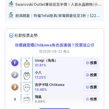
4
Swarovski Outlet專區低至半價！人氣水晶飾物/小擺設$138起！迪士尼款/水晶高跟鞋都有平
5
廚具開倉｜特福Tefal廚具/家電開倉低至3折！$220起買平底鍋/炒鑊/湯煲！電飯煲/吸塵機/燙斗$418起