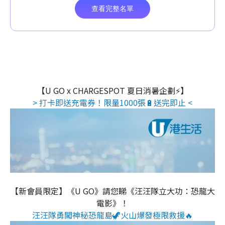
【U GO x CHARGESPOT 夏日消暑企劃⚡】
> 打卡即送充電券！限量1000張🔋送完即止 <
【新會員限定】《U GO》請您睇《汪汪隊立大功：恐龍大
電影》！
汪汪隊勇闖神秘恐龍島🦖火山爆發極限救援🔥