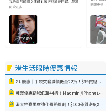
我最愛的韓國女演員孔曉振終於要回歸小螢幕啦!這次的劇本改編自同名
閱讀更多
閱讀更多
港生活限時優惠情報
1
GU優惠｜手袋突發減價低至22折！$39買經典波士頓包/餃子袋！飾物同步減價$29起！
2
豐澤優惠勁減低至44折！Mac mini/iPhone17Pro大減價！廚房家電$220起
3
港大推賽馬會強化骨骼計劃！$100骨質密度X光檢查 完成免費運動訓練送超市禮券！附參加資格