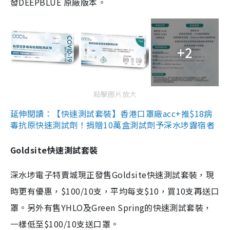
發DEEPBLUE 原廠版本。
+2
點擊圖片放大
延伸閱讀：【快速測試套裝】香港口罩廠acc+推$18病
毒抗原快速測試劑！捐贈10萬盒測試劑予深水埗露宿者
Goldsite快速測試套裝
深水埗電子特賣城現正發售Goldsite快速測試套裝，現
時更有優惠，$100/10支，平均每支$10，買10支再送口
罩。另外有售YHLO及Green Spring的快速測試套裝，
一樣低至$100/10支送口罩。