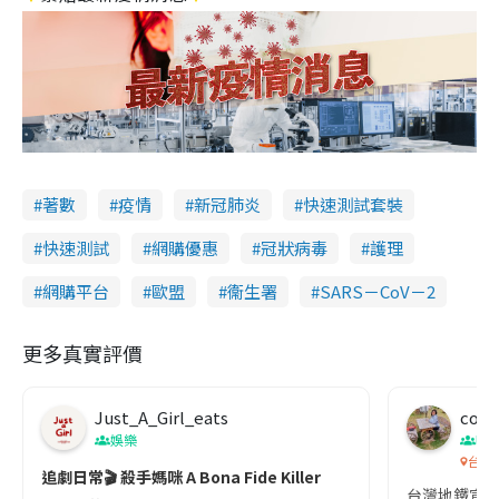
著數
疫情
新冠肺炎
快速測試套裝
快速測試
網購優惠
冠狀病毒
護理
網購平台
歐盟
衞生署
SARS－CoV－2
更多真實評價
Just_A_Girl_eats
co c
娛樂
吹
台灣
追劇日常🎬 殺手媽咪 A Bona Fide Killer
台灣地鐵宣