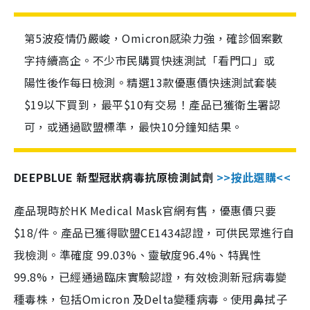
第5波疫情仍嚴峻，Omicron感染力強，確診個案數
字持續高企。不少市民購買快速測試「看門口」或
陽性後作每日檢測。精選13款優惠價快速測試套裝
$19以下買到，最平$10有交易！產品已獲衛生署認
可，或通過歐盟標準，最快10分鐘知結果。
DEEPBLUE 新型冠狀病毒抗原檢測試劑
>>按此選購<<
產品現時於HK Medical Mask官網有售，優惠價只要
$18/件。產品已獲得歐盟CE1434認證，可供民眾進行自
我檢測。準確度 99.03%、靈敏度96.4%、特異性
99.8%，已經通過臨床實驗認證，有效檢測新冠病毒變
種毒株，包括Omicron 及Delta變種病毒。使用鼻拭子