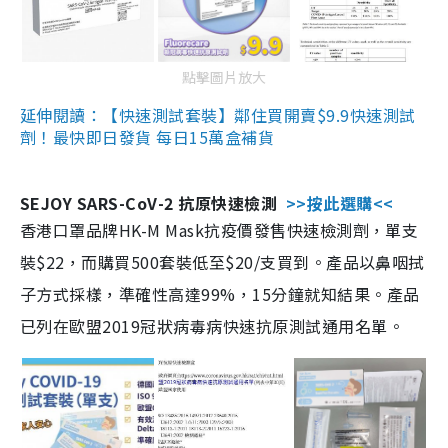
點擊圖片放大
延伸閱讀：【快速測試套裝】鄰住買開賣$9.9快速測試
劑！最快即日發貨 每日15萬盒補貨
SEJOY SARS-CoV-2 抗原快速檢測
>>按此選購<<
香港口罩品牌HK-M Mask抗疫價發售快速檢測劑，單支
裝$22，而購買500套裝低至$20/支買到。產品以鼻咽拭
子方式採樣，準確性高達99%，15分鐘就知結果。產品
已列在歐盟2019冠狀病毒病快速抗原測試通用名單。