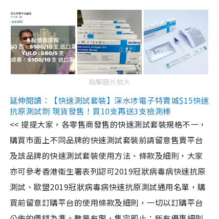
點擊圖片放大
延伸閱讀：【快速測試套裝】深水埗電子特賣城$15快速
抗原測試劑 現貨發售！買10支再送3支檢測棒
<< 提提大家，各零售商發售的快速測試套裝規格不一，
購買市面上不同品牌的快速測試套裝前請留意售賣平台
及該品牌的快速測試套裝使用方法、條款及細則，大家
亦可參考香港衞生署表列認可2019冠狀病毒病快速抗原
測試、歐盟2019冠狀病毒病快速抗原測試通用名單，購
買前留意訂購平台的使用條款及細則，一切以訂購平台
公佈的價錢為準。數量有限，售完即止；所有優惠細則