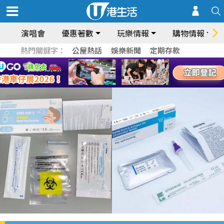
演唱會
優惠著數
玩樂情報
購物情報
熱門關鍵字：
公屋熱話
娛樂新聞
定期存款