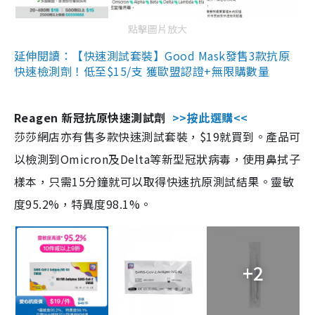
點擊圖片放大
延伸閱讀：【快速測試套裝】Good Mask發售3款抗原
快速檢測劑！低至$15/支 獲歐盟認證+無限購數量
Reagen 新冠抗原快速測試劑
>>按此選購<<
莎莎網店亦有售多款快速測試套裝，$19就買到。產品可
以檢測到Omicron及Delta等新型冠狀病毒，使用鼻拭子
樣本，只需15分鐘就可以取得快速抗原測試結果。靈敏
度95.2%，特異度98.1%。
+2