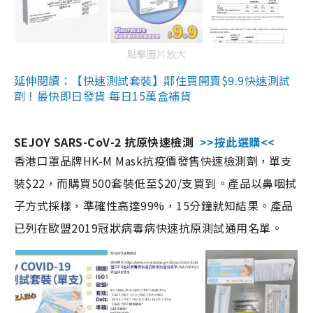
點擊圖片放大
延伸閱讀：【快速測試套裝】鄰住買開賣$9.9快速測試
劑！最快即日發貨 每日15萬盒補貨
SEJOY SARS-CoV-2 抗原快速檢測
>>按此選購<<
香港口罩品牌HK-M Mask抗疫價發售快速檢測劑，單支
裝$22，而購買500套裝低至$20/支買到。產品以鼻咽拭
子方式採樣，準確性高達99%，15分鐘就知結果。產品
已列在歐盟2019冠狀病毒病快速抗原測試通用名單。