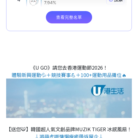
《U GO》請您去香港運動節2026！
體驗新興運動💦＋競技賽事💪＋100+運動用品攤位🔥
【送您🐯】韓國超人氣文創品牌MUZIK TIGER 冰感風扇！
↓將萌虎嘅慵懶療癒帶返屋企↓