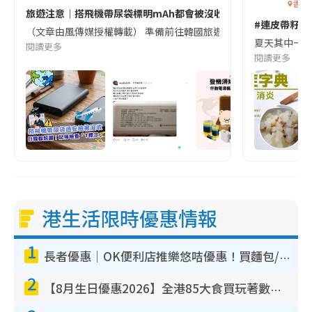
香港
旅遊注意｜搭飛機帶尿袋標明mAh都會被沒收😱出發前切記檢查「1
#連皮帶籽都
（文章由風傳媒授權轉載） 準備前往韓國旅遊的民眾，近期要特別留
夏天其中一種時
閱讀更多
閱讀更多
港生活限時優惠情報
1
長者優惠｜OK便利店推樂悠咭優惠！買麵包/牛奶/保健品拍卡即減
2
【8月生日優惠2026】全港85大食買玩著數攻略 自助餐/火鍋放題同行免費＋誠品/DONKI送現金券