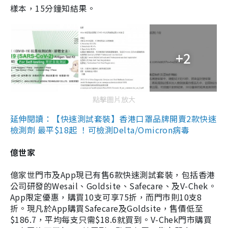
樣本，15分鐘知結果。
+2
點擊圖片放大
延伸閱讀：【快速測試套裝】香港口罩品牌開賣2款快速
檢測劑 最平$18起 ！可檢測Delta/Omicron病毒
億世家
億家世門市及App現已有售6款快速測試套裝，包括香港
公司研發的Wesail、Goldsite、Safecare、及V-Chek。
App限定優惠，購買10支可享75折，而門市則10支8
折。現凡於App購買Safecare及Goldsite，售價低至
$186.7，平均每支只需$18.6就買到。V-Chek門市購買