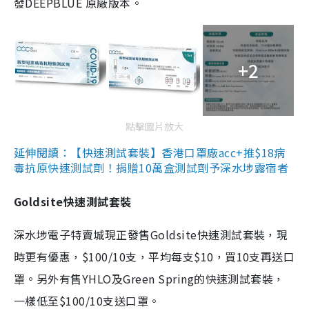
發DEEPBLUE 原廠版本。
+2
點擊圖片放大
延伸閱讀：【快速測試套裝】香港口罩廠acc+推$18病
毒抗原快速測試劑！捐贈10萬盒測試劑予深水埗露宿者
Goldsite快速測試套裝
深水埗電子特賣城現正發售Goldsite快速測試套裝，現
時更有優惠，$100/10支，平均每支$10，買10支再送口
罩。另外有售YHLO及Green Spring的快速測試套裝，
一樣低至$100/10支送口罩。