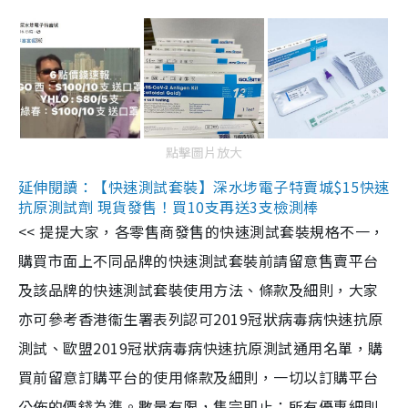
點擊圖片放大
延伸閱讀：【快速測試套裝】深水埗電子特賣城$15快速
抗原測試劑 現貨發售！買10支再送3支檢測棒
<< 提提大家，各零售商發售的快速測試套裝規格不一，
購買市面上不同品牌的快速測試套裝前請留意售賣平台
及該品牌的快速測試套裝使用方法、條款及細則，大家
亦可參考香港衞生署表列認可2019冠狀病毒病快速抗原
測試、歐盟2019冠狀病毒病快速抗原測試通用名單，購
買前留意訂購平台的使用條款及細則，一切以訂購平台
公佈的價錢為準。數量有限，售完即止；所有優惠細則