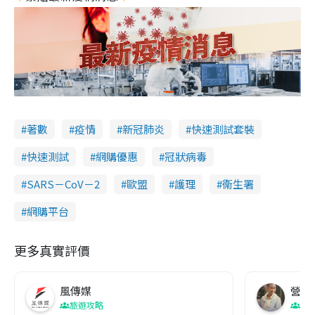
著數
疫情
新冠肺炎
快速測試套裝
快速測試
網購優惠
冠狀病毒
SARS－CoV－2
歐盟
護理
衞生署
網購平台
更多真實評價
風傳媒
營養教
旅遊攻略
生