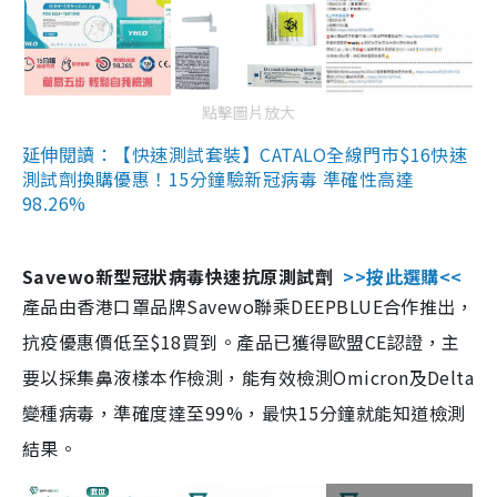
點擊圖片放大
延伸閱讀：【快速測試套裝】CATALO全線門市$16快速
測試劑換購優惠！15分鐘驗新冠病毒 準確性高達
98.26%
Savewo新型冠狀病毒快速抗原測試劑
>>按此選購<<
產品由香港口罩品牌Savewo聯乘DEEPBLUE合作推出，
抗疫優惠價低至$18買到。產品已獲得歐盟CE認證，主
要以採集鼻液樣本作檢測，能有效檢測Omicron及Delta
變種病毒，準確度達至99%，最快15分鐘就能知道檢測
結果。