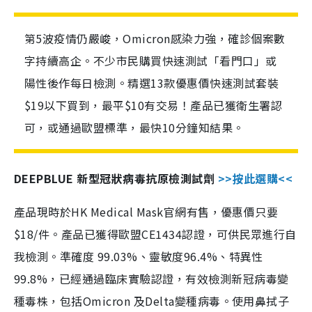
第5波疫情仍嚴峻，Omicron感染力強，確診個案數
字持續高企。不少市民購買快速測試「看門口」或
陽性後作每日檢測。精選13款優惠價快速測試套裝
$19以下買到，最平$10有交易！產品已獲衛生署認
可，或通過歐盟標準，最快10分鐘知結果。
DEEPBLUE 新型冠狀病毒抗原檢測試劑
>>按此選購<<
產品現時於HK Medical Mask官網有售，優惠價只要
$18/件。產品已獲得歐盟CE1434認證，可供民眾進行自
我檢測。準確度 99.03%、靈敏度96.4%、特異性
99.8%，已經通過臨床實驗認證，有效檢測新冠病毒變
種毒株，包括Omicron 及Delta變種病毒。使用鼻拭子