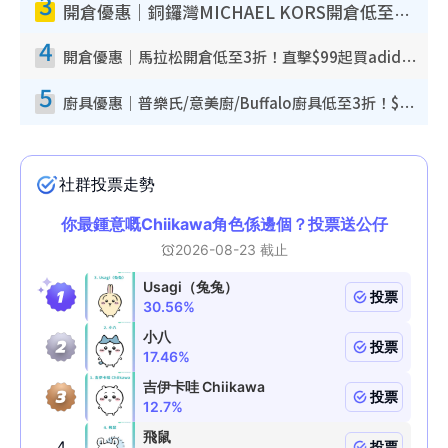
3
開倉優惠｜銅鑼灣MICHAEL KORS開倉低至17折！直擊$500起買手袋/銀包/鞋款 必買經典Jet Set系列
4
開倉優惠｜馬拉松開倉低至3折！直擊$99起買adidas／New Balance／Puma鞋款 STANLEY保溫杯劈價至$119起
5
廚具優惠｜普樂氏/意美廚/Buffalo廚具低至3折！$89起買煎鍋／炒鑊／個人鍋 同場小家電激減至$99起