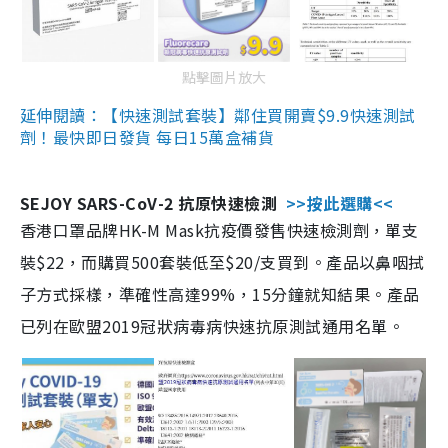
點擊圖片放大
延伸閱讀：【快速測試套裝】鄰住買開賣$9.9快速測試
劑！最快即日發貨 每日15萬盒補貨
SEJOY SARS-CoV-2 抗原快速檢測
>>按此選購<<
香港口罩品牌HK-M Mask抗疫價發售快速檢測劑，單支
裝$22，而購買500套裝低至$20/支買到。產品以鼻咽拭
子方式採樣，準確性高達99%，15分鐘就知結果。產品
已列在歐盟2019冠狀病毒病快速抗原測試通用名單。