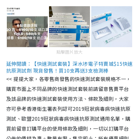
點擊圖片放大
延伸閱讀：【快速測試套裝】深水埗電子特賣城$15快速
抗原測試劑 現貨發售！買10支再送3支檢測棒
<< 提提大家，各零售商發售的快速測試套裝規格不一，
購買市面上不同品牌的快速測試套裝前請留意售賣平台
及該品牌的快速測試套裝使用方法、條款及細則，大家
亦可參考香港衞生署表列認可2019冠狀病毒病快速抗原
測試、歐盟2019冠狀病毒病快速抗原測試通用名單，購
買前留意訂購平台的使用條款及細則，一切以訂購平台
公佈的價錢為準。數量有限，售完即止；所有優惠細則