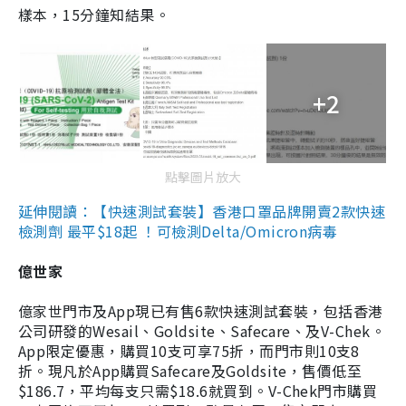
樣本，15分鐘知結果。
+2
點擊圖片放大
延伸閱讀：【快速測試套裝】香港口罩品牌開賣2款快速
檢測劑 最平$18起 ！可檢測Delta/Omicron病毒
億世家
億家世門市及App現已有售6款快速測試套裝，包括香港
公司研發的Wesail、Goldsite、Safecare、及V-Chek。
App限定優惠，購買10支可享75折，而門市則10支8
折。現凡於App購買Safecare及Goldsite，售價低至
$186.7，平均每支只需$18.6就買到。V-Chek門市購買