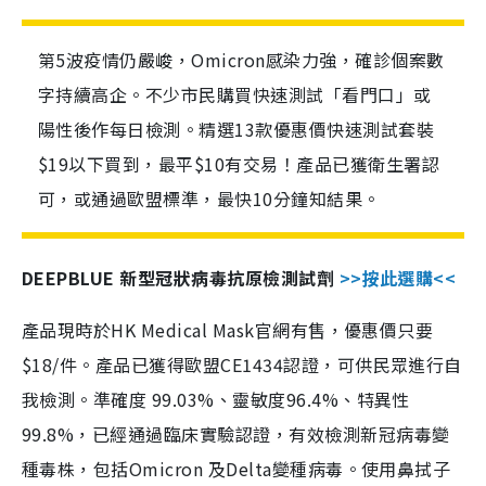
第5波疫情仍嚴峻，Omicron感染力強，確診個案數
字持續高企。不少市民購買快速測試「看門口」或
陽性後作每日檢測。精選13款優惠價快速測試套裝
$19以下買到，最平$10有交易！產品已獲衛生署認
可，或通過歐盟標準，最快10分鐘知結果。
DEEPBLUE 新型冠狀病毒抗原檢測試劑
>>按此選購<<
產品現時於HK Medical Mask官網有售，優惠價只要
$18/件。產品已獲得歐盟CE1434認證，可供民眾進行自
我檢測。準確度 99.03%、靈敏度96.4%、特異性
99.8%，已經通過臨床實驗認證，有效檢測新冠病毒變
種毒株，包括Omicron 及Delta變種病毒。使用鼻拭子