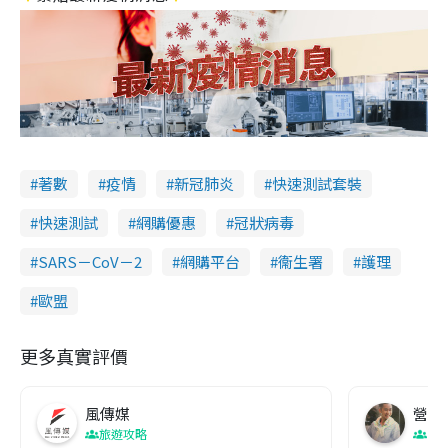
著數
疫情
新冠肺炎
快速測試套裝
快速測試
網購優惠
冠狀病毒
SARS－CoV－2
網購平台
衞生署
護理
歐盟
更多真實評價
風傳媒
營養教
旅遊攻略
生