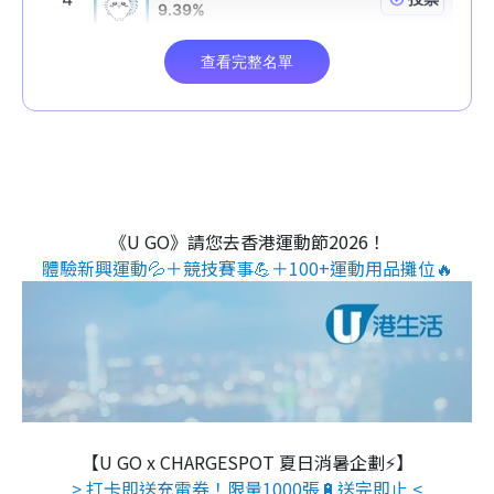
《U GO》請您去香港運動節2026！
體驗新興運動💦＋競技賽事💪＋100+運動用品攤位🔥
【U GO x CHARGESPOT 夏日消暑企劃⚡】
> 打卡即送充電券！限量1000張🔋送完即止 <