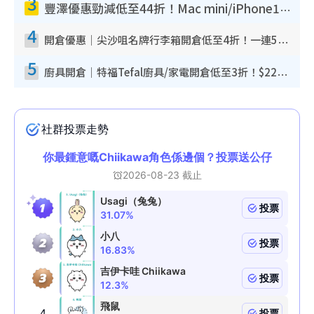
3
豐澤優惠勁減低至44折！Mac mini/iPhone17Pro大減價！廚房家電$220起
4
開倉優惠｜尖沙咀名牌行李箱開倉低至4折！一連5日 American Tourister/ace./Hallmark $200起！
5
廚具開倉｜特福Tefal廚具/家電開倉低至3折！$220起買平底鍋/炒鑊/湯煲！電飯煲/吸塵機/燙斗$418起