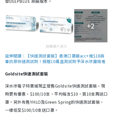
發DEEPBLUE 原廠版本。
+2
點擊圖片放大
延伸閱讀：【快速測試套裝】香港口罩廠acc+推$18病
毒抗原快速測試劑！捐贈10萬盒測試劑予深水埗露宿者
Goldsite快速測試套裝
深水埗電子特賣城現正發售Goldsite快速測試套裝，現
時更有優惠，$100/10支，平均每支$10，買10支再送口
罩。另外有售YHLO及Green Spring的快速測試套裝，
一樣低至$100/10支送口罩。