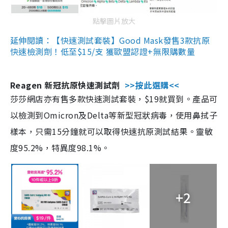
點擊圖片放大
延伸閱讀：【快速測試套裝】Good Mask發售3款抗原
快速檢測劑！低至$15/支 獲歐盟認證+無限購數量
Reagen 新冠抗原快速測試劑
>>按此選購<<
莎莎網店亦有售多款快速測試套裝，$19就買到。產品可
以檢測到Omicron及Delta等新型冠狀病毒，使用鼻拭子
樣本，只需15分鐘就可以取得快速抗原測試結果。靈敏
度95.2%，特異度98.1%。
+2