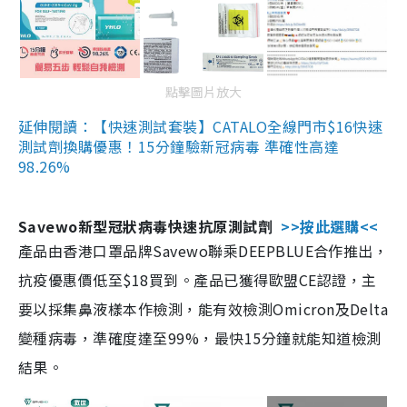
點擊圖片放大
延伸閱讀：【快速測試套裝】CATALO全線門市$16快速
測試劑換購優惠！15分鐘驗新冠病毒 準確性高達
98.26%
Savewo新型冠狀病毒快速抗原測試劑
>>按此選購<<
產品由香港口罩品牌Savewo聯乘DEEPBLUE合作推出，
抗疫優惠價低至$18買到。產品已獲得歐盟CE認證，主
要以採集鼻液樣本作檢測，能有效檢測Omicron及Delta
變種病毒，準確度達至99%，最快15分鐘就能知道檢測
結果。