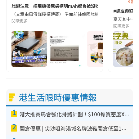
香港
旅遊注意｜搭飛機帶尿袋標明mAh都會被沒收😱出發前切記檢查「1
#連皮帶籽都
（文章由風傳媒授權轉載） 準備前往韓國旅遊的民眾，近期要特別留
夏天其中一種時
閱讀更多
閱讀更多
港生活限時優惠情報
1
港大推賽馬會強化骨骼計劃！$100骨質密度X光檢查 完成免費運動訓練送超市禮券！附參加資格
2
開倉優惠 | 尖沙咀海港城名牌波鞋開倉低至1折！On鞋$899起／Joy&Peace鞋履$98起