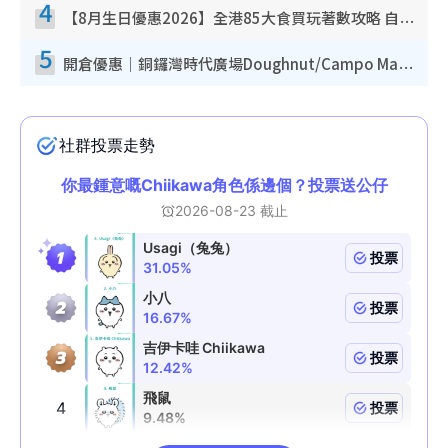
4
【8月生日優惠2026】全港85大食買玩著數攻略 自助餐/火鍋放題同行免費＋誠品/DONKI送現金券
5
開倉優惠｜銅鑼灣時代廣場Doughnut/Campo Marzio開倉低至1折！背囊、書包、手袋劈價$200起