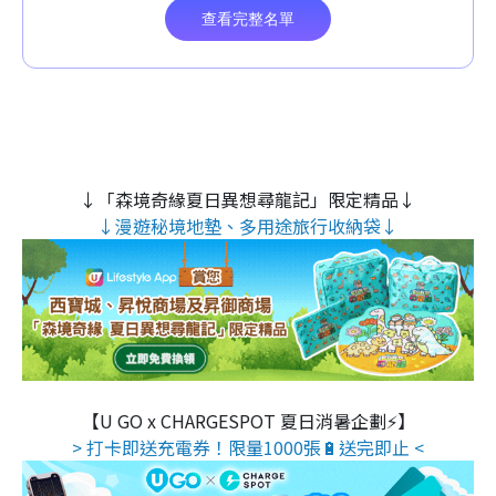
↓「森境奇緣夏日異想尋龍記」限定精品↓
↓漫遊秘境地墊、多用途旅行收納袋↓
【U GO x CHARGESPOT 夏日消暑企劃⚡】
> 打卡即送充電券！限量1000張🔋送完即止 <