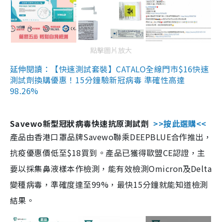
點擊圖片放大
延伸閱讀：【快速測試套裝】CATALO全線門市$16快速
測試劑換購優惠！15分鐘驗新冠病毒 準確性高達
98.26%
Savewo新型冠狀病毒快速抗原測試劑
>>按此選購<<
產品由香港口罩品牌Savewo聯乘DEEPBLUE合作推出，
抗疫優惠價低至$18買到。產品已獲得歐盟CE認證，主
要以採集鼻液樣本作檢測，能有效檢測Omicron及Delta
變種病毒，準確度達至99%，最快15分鐘就能知道檢測
結果。