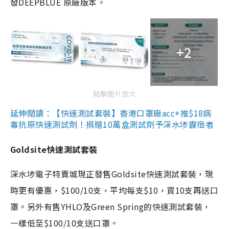
發DEEPBLUE 原廠版本。
+2
點擊圖片放大
延伸閱讀：【快速測試套裝】香港口罩廠acc+推$18病
毒抗原快速測試劑！捐贈10萬盒測試劑予深水埗露宿者
Goldsite快速測試套裝
深水埗電子特賣城現正發售Goldsite快速測試套裝，現
時更有優惠，$100/10支，平均每支$10，買10支再送口
罩。另外有售YHLO及Green Spring的快速測試套裝，
一樣低至$100/10支送口罩。