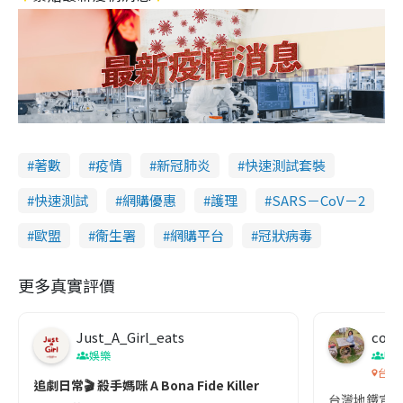
著數
疫情
新冠肺炎
快速測試套裝
快速測試
網購優惠
護理
SARS－CoV－2
歐盟
衞生署
網購平台
冠狀病毒
更多真實評價
Just_A_Girl_eats
co c
娛樂
吹
台灣
追劇日常🎬 殺手媽咪 A Bona Fide Killer
台灣地鐵宣