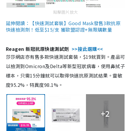
點擊圖片放大
延伸閱讀：【快速測試套裝】Good Mask發售3款抗原
快速檢測劑！低至$15/支 獲歐盟認證+無限購數量
Reagen 新冠抗原快速測試劑
>>按此選購<<
莎莎網店亦有售多款快速測試套裝，$19就買到。產品可
以檢測到Omicron及Delta等新型冠狀病毒，使用鼻拭子
樣本，只需15分鐘就可以取得快速抗原測試結果。靈敏
度95.2%，特異度98.1%。
+2