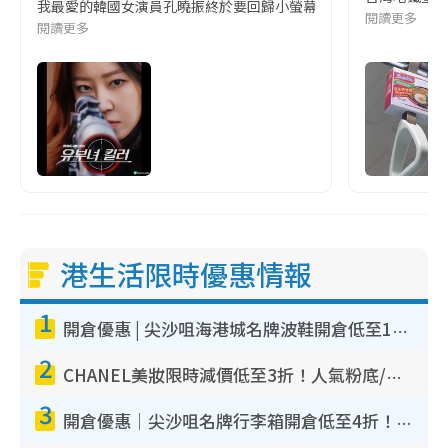
我最愛的韓國女演員孔曉振終於要回歸小螢幕啦!這次的劇本改編自同名
閱讀更多
閱讀更多
港生活限時優惠情報
1
開倉優惠 | 尖沙咀海港城名牌波鞋開倉低至1折！On鞋$899起／Joy&Peace鞋履$98起
2
CHANEL美妝限時減價低至3折！人氣粉底/唇膏/精華液低至$275！COCO香水都有平
3
開倉優惠｜尖沙咀名牌行李箱開倉低至4折！一連5日 American Tourister/ace./Hallmark $200起！