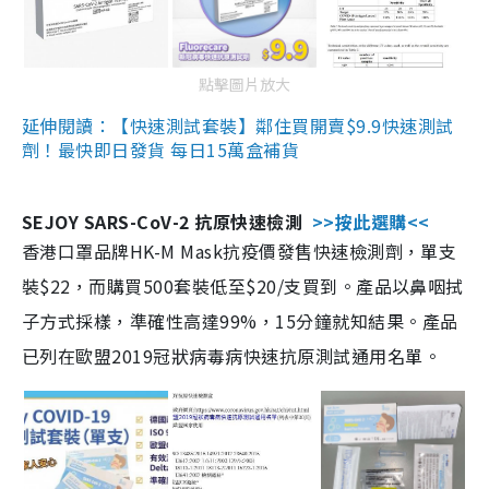
點擊圖片放大
延伸閱讀：【快速測試套裝】鄰住買開賣$9.9快速測試
劑！最快即日發貨 每日15萬盒補貨
SEJOY SARS-CoV-2 抗原快速檢測
>>按此選購<<
香港口罩品牌HK-M Mask抗疫價發售快速檢測劑，單支
裝$22，而購買500套裝低至$20/支買到。產品以鼻咽拭
子方式採樣，準確性高達99%，15分鐘就知結果。產品
已列在歐盟2019冠狀病毒病快速抗原測試通用名單。