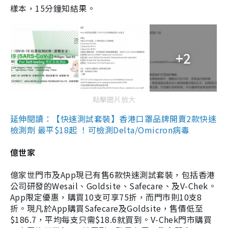
樣本，15分鐘知結果。
+2
點擊圖片放大
延伸閱讀：【快速測試套裝】香港口罩品牌開賣2款快速
檢測劑 最平$18起 ！可檢測Delta/Omicron病毒
億世家
億家世門市及App現已有售6款快速測試套裝，包括香港
公司研發的Wesail、Goldsite、Safecare、及V-Chek。
App限定優惠，購買10支可享75折，而門市則10支8
折。現凡於App購買Safecare及Goldsite，售價低至
$186.7，平均每支只需$18.6就買到。V-Chek門市購買