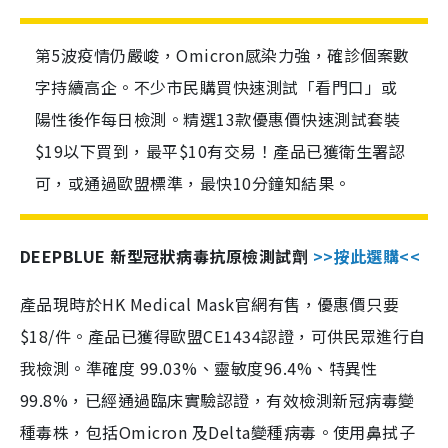
第5波疫情仍嚴峻，Omicron感染力強，確診個案數
字持續高企。不少市民購買快速測試「看門口」或
陽性後作每日檢測。精選13款優惠價快速測試套裝
$19以下買到，最平$10有交易！產品已獲衛生署認
可，或通過歐盟標準，最快10分鐘知結果。
DEEPBLUE 新型冠狀病毒抗原檢測試劑
>>按此選購<<
產品現時於HK Medical Mask官網有售，優惠價只要
$18/件。產品已獲得歐盟CE1434認證，可供民眾進行自
我檢測。準確度 99.03%、靈敏度96.4%、特異性
99.8%，已經通過臨床實驗認證，有效檢測新冠病毒變
種毒株，包括Omicron 及Delta變種病毒。使用鼻拭子