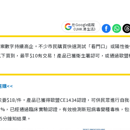
在Google追蹤
《UHK 港生活》
診個案數字持續高企。不少市民購買快速測試「看門口」或陽性後
以下買到，最平$10有交易！產品已獲衛生署認可，或通過歐盟
選購<<
惠價只要$18/件。產品已獲得歐盟CE1434認證，可供民眾進行自
性99.8%，已經通過臨床實驗認證，有效檢測新冠病毒變種毒株，
，15分鐘知結果。