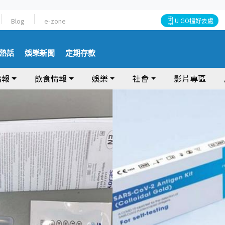
Blog
e-zone
U GO搵好去處
熱話
娛樂新聞
定期存款
情報
飲食情報
娛樂
社會
影片專區