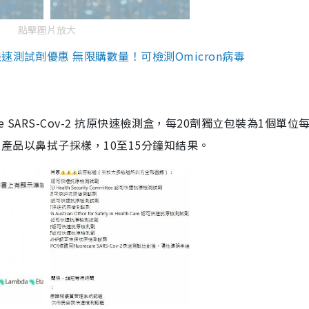
點擊圖片放大
測試劑優惠 無限購數量！可檢測Omicron病毒
are SARS-Cov-2 抗原快速檢測盒，每20劑獨立包裝為1個單位
5。產品以鼻拭子採樣，10至15分鐘知結果。