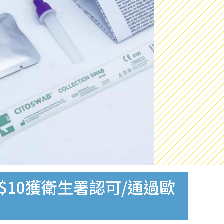
$10獲衛生署認可/通過歐