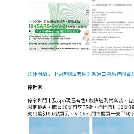
延伸閱讀：【快速測試套裝】香港口罩品牌開賣2款快速
億世家
億家世門市及App現已有售6款快速測試套裝，包括香港公司
限定優惠，購買10支可享75折，而門市則10支8折。現
支只需$18.6就買到。V-Chek門市購買一支平