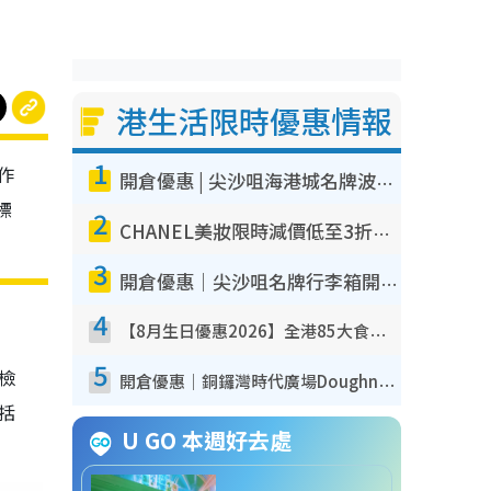
港生活限時優惠情報
1
作
開倉優惠 | 尖沙咀海港城名牌波鞋開倉低至1折！On鞋$899起／Joy&Peace鞋履$98起
標
2
CHANEL美妝限時減價低至3折！人氣粉底/唇膏/精華液低至$275！COCO香水都有平
3
開倉優惠｜尖沙咀名牌行李箱開倉低至4折！一連5日 American Tourister/ace./Hallmark $200起！
4
【8月生日優惠2026】全港85大食買玩著數攻略 自助餐/火鍋放題同行免費＋誠品/DONKI送現金券
5
我檢
開倉優惠｜銅鑼灣時代廣場Doughnut/Campo Marzio開倉低至1折！背囊、書包、手袋劈價$200起
包括
U GO 本週好去處