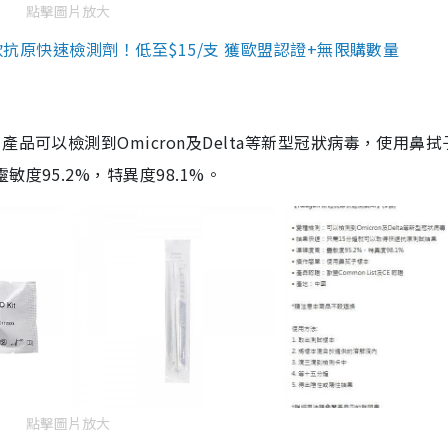
點擊圖片放大
3款抗原快速檢測劑！低至$15/支 獲歐盟認證+無限購數量
品可以檢測到Omicron及Delta等新型冠狀病毒，使用鼻拭
度95.2%，特異度98.1%。
點擊圖片放大