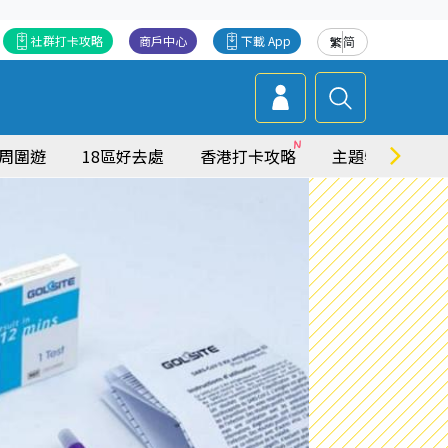
社群打卡攻略
商戶中心
下載 App
繁
简
周圍遊
18區好去處
香港打卡攻略
主題特集