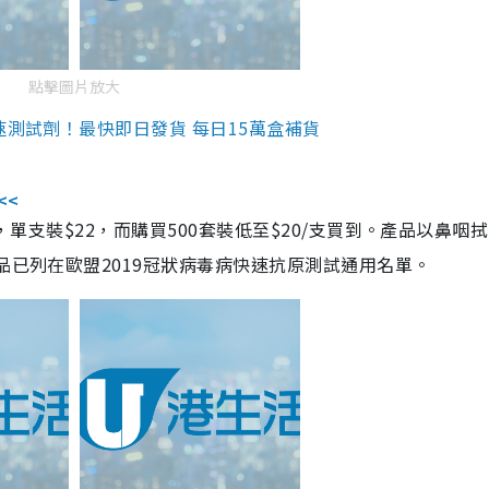
點擊圖片放大
速測試劑！最快即日發貨 每日15萬盒補貨
<<
，單支裝$22，而購買500套裝低至$20/支買到。產品以鼻咽
品已列在歐盟2019冠狀病毒病快速抗原測試通用名單。