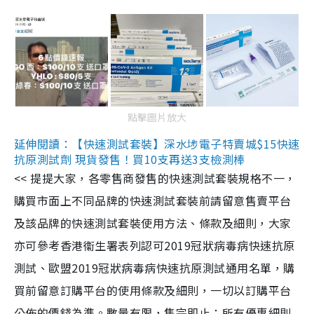
點擊圖片放大
延伸閱讀：【快速測試套裝】深水埗電子特賣城$15快速
抗原測試劑 現貨發售！買10支再送3支檢測棒
<< 提提大家，各零售商發售的快速測試套裝規格不一，
購買市面上不同品牌的快速測試套裝前請留意售賣平台
及該品牌的快速測試套裝使用方法、條款及細則，大家
亦可參考香港衞生署表列認可2019冠狀病毒病快速抗原
測試、歐盟2019冠狀病毒病快速抗原測試通用名單，購
買前留意訂購平台的使用條款及細則，一切以訂購平台
公佈的價錢為準。數量有限，售完即止；所有優惠細則