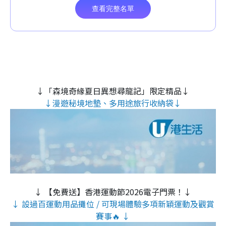
↓「森境奇緣夏日異想尋龍記」限定精品↓
↓漫遊秘境地墊、多用途旅行收納袋↓
↓ 【免費送】香港運動節2026電子門票！↓
↓ 設過百運動用品攤位 / 可現場體驗多項新穎運動及觀賞
賽事🔥 ↓