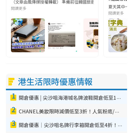
（文章由風傳媒授權轉載） 準備前往韓國旅遊的民眾，近期要特別留
夏天其中一種時
閱讀更多
閱讀更多
港生活限時優惠情報
1
開倉優惠 | 尖沙咀海港城名牌波鞋開倉低至1折！On鞋$899起／Joy&Peace鞋履$98起
2
CHANEL美妝限時減價低至3折！人氣粉底/唇膏/精華液低至$275！COCO香水都有平
3
開倉優惠｜尖沙咀名牌行李箱開倉低至4折！一連5日 American Tourister/ace./Hallmark $200起！