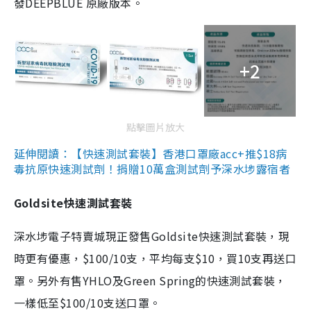
發DEEPBLUE 原廠版本。
+2
點擊圖片放大
延伸閱讀：【快速測試套裝】香港口罩廠acc+推$18病
毒抗原快速測試劑！捐贈10萬盒測試劑予深水埗露宿者
Goldsite快速測試套裝
深水埗電子特賣城現正發售Goldsite快速測試套裝，現
時更有優惠，$100/10支，平均每支$10，買10支再送口
罩。另外有售YHLO及Green Spring的快速測試套裝，
一樣低至$100/10支送口罩。