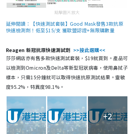
點擊圖片放大
延伸閱讀：【快速測試套裝】Good Mask發售3款抗原
快速檢測劑！低至$15/支 獲歐盟認證+無限購數量
Reagen 新冠抗原快速測試劑
>>按此選購<<
莎莎網店亦有售多款快速測試套裝，$19就買到。產品可
以檢測到Omicron及Delta等新型冠狀病毒，使用鼻拭子
樣本，只需15分鐘就可以取得快速抗原測試結果。靈敏
度95.2%，特異度98.1%。
+2