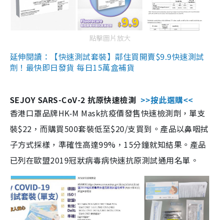
點擊圖片放大
延伸閱讀：【快速測試套裝】鄰住買開賣$9.9快速測試
劑！最快即日發貨 每日15萬盒補貨
SEJOY SARS-CoV-2 抗原快速檢測
>>按此選購<<
香港口罩品牌HK-M Mask抗疫價發售快速檢測劑，單支
裝$22，而購買500套裝低至$20/支買到。產品以鼻咽拭
子方式採樣，準確性高達99%，15分鐘就知結果。產品
已列在歐盟2019冠狀病毒病快速抗原測試通用名單。