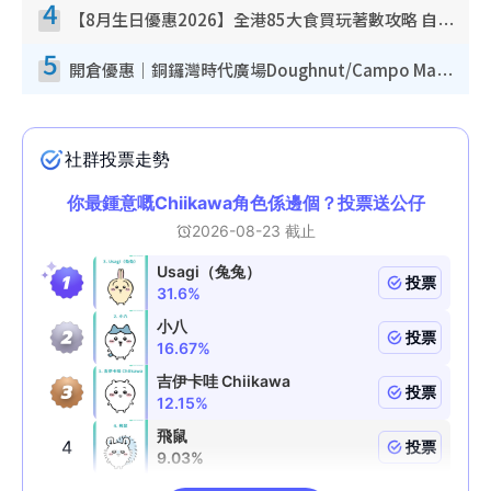
4
【8月生日優惠2026】全港85大食買玩著數攻略 自助餐/火鍋放題同行免費＋誠品/DONKI送現金券
5
開倉優惠｜銅鑼灣時代廣場Doughnut/Campo Marzio開倉低至1折！背囊、書包、手袋劈價$200起