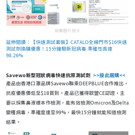
點擊圖片放大
延伸閱讀：【快速測試套裝】CATALO全線門市$16快速
測試劑換購優惠！15分鐘驗新冠病毒 準確性高達
98.26%
Savewo新型冠狀病毒快速抗原測試劑
>>按此選購<<
產品由香港口罩品牌Savewo聯乘DEEPBLUE合作推出，
抗疫優惠價低至$18買到。產品已獲得歐盟CE認證，主
要以採集鼻液樣本作檢測，能有效檢測Omicron及Delta
變種病毒，準確度達至99%，最快15分鐘就能知道檢測
結果。