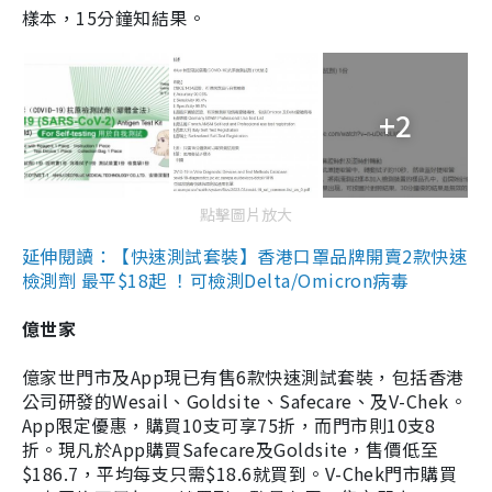
樣本，15分鐘知結果。
+2
點擊圖片放大
延伸閱讀：【快速測試套裝】香港口罩品牌開賣2款快速
檢測劑 最平$18起 ！可檢測Delta/Omicron病毒
億世家
億家世門市及App現已有售6款快速測試套裝，包括香港
公司研發的Wesail、Goldsite、Safecare、及V-Chek。
App限定優惠，購買10支可享75折，而門市則10支8
折。現凡於App購買Safecare及Goldsite，售價低至
$186.7，平均每支只需$18.6就買到。V-Chek門市購買