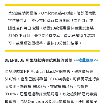
第5波疫情仍嚴峻，Omicron感染力強，確診個案數
字持續高企。不少市民購買快速測試「看門口」或
陽性後作每日檢測。精選13款優惠價快速測試套裝
$19以下買到，最平$10有交易！產品已獲衛生署認
可，或通過歐盟標準，最快10分鐘知結果。
DEEPBLUE 新型冠狀病毒抗原檢測試劑
>>按此選購<<
產品現時於HK Medical Mask官網有售，優惠價只要
$18/件。產品已獲得歐盟CE1434認證，可供民眾進行自
我檢測。準確度 99.03%、靈敏度96.4%、特異性
99.8%，已經通過臨床實驗認證，有效檢測新冠病毒變
種毒株，包括Omicron 及Delta變種病毒。使用鼻拭子