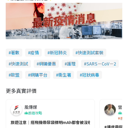
著數
疫情
新冠肺炎
快速測試套裝
快速測試
網購優惠
護理
SARS－CoV－2
歐盟
網購平台
衞生署
冠狀病毒
更多真實評價
風傳媒
營養教
旅遊攻略
生
香港
旅遊注意｜搭飛機帶尿袋標明mAh都會被沒收😱出發前切記檢查「1
#連皮帶籽都