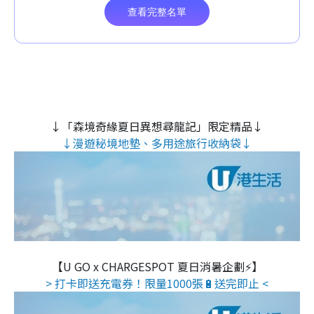
↓「森境奇緣夏日異想尋龍記」限定精品↓
↓漫遊秘境地墊、多用途旅行收納袋↓
【U GO x CHARGESPOT 夏日消暑企劃⚡】
> 打卡即送充電券！限量1000張🔋送完即止 <