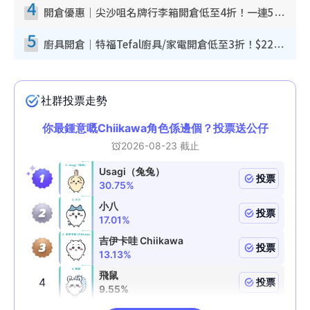
4
開倉優惠｜尖沙咀名牌行李箱開倉低至4折！一連5日 American Tourister/ace./Hallmark $200起！
5
廚具開倉｜特福Tefal廚具/家電開倉低至3折！$220起買平底鍋/炒鑊/湯煲！電飯煲/吸塵機/燙斗$418起