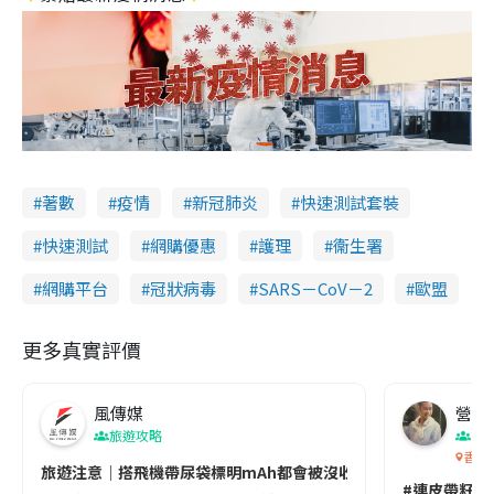
著數
疫情
新冠肺炎
快速測試套裝
快速測試
網購優惠
護理
衞生署
網購平台
冠狀病毒
SARS－CoV－2
歐盟
更多真實評價
風傳媒
營養教
旅遊攻略
生
香港
旅遊注意｜搭飛機帶尿袋標明mAh都會被沒收😱出發前切記檢查「1
#連皮帶籽都