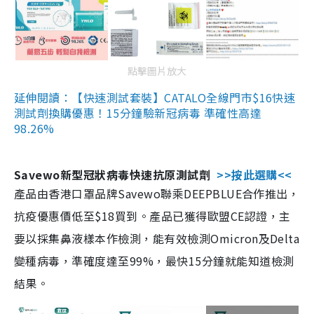
點擊圖片放大
延伸閱讀：【快速測試套裝】CATALO全線門市$16快速
測試劑換購優惠！15分鐘驗新冠病毒 準確性高達
98.26%
Savewo新型冠狀病毒快速抗原測試劑
>>按此選購<<
產品由香港口罩品牌Savewo聯乘DEEPBLUE合作推出，
抗疫優惠價低至$18買到。產品已獲得歐盟CE認證，主
要以採集鼻液樣本作檢測，能有效檢測Omicron及Delta
變種病毒，準確度達至99%，最快15分鐘就能知道檢測
結果。