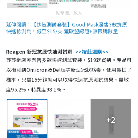
點擊圖片放大
延伸閱讀：【快速測試套裝】Good Mask發售3款抗原
快速檢測劑！低至$15/支 獲歐盟認證+無限購數量
Reagen 新冠抗原快速測試劑
>>按此選購<<
莎莎網店亦有售多款快速測試套裝，$19就買到。產品可
以檢測到Omicron及Delta等新型冠狀病毒，使用鼻拭子
樣本，只需15分鐘就可以取得快速抗原測試結果。靈敏
度95.2%，特異度98.1%。
+2