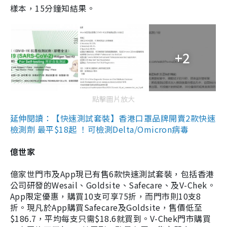
樣本，15分鐘知結果。
+2
點擊圖片放大
延伸閱讀：【快速測試套裝】香港口罩品牌開賣2款快速
檢測劑 最平$18起 ！可檢測Delta/Omicron病毒
億世家
億家世門市及App現已有售6款快速測試套裝，包括香港
公司研發的Wesail、Goldsite、Safecare、及V-Chek。
App限定優惠，購買10支可享75折，而門市則10支8
折。現凡於App購買Safecare及Goldsite，售價低至
$186.7，平均每支只需$18.6就買到。V-Chek門市購買