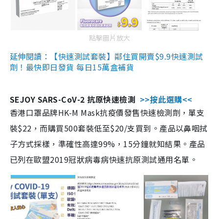
點擊圖片放大
延伸閱讀：【快速測試套裝】鄰住買開賣$9.9快速測試
劑！最快即日發貨 每日15萬盒補貨
SEJOY SARS-CoV-2 抗原快速檢測
>>按此選購<<
香港口罩品牌HK-M Mask抗疫價發售快速檢測劑，單支
裝$22，而購買500套裝低至$20/支買到。產品以鼻咽拭
子方式採樣，準確性高達99%，15分鐘就知結果。產品
已列在歐盟2019冠狀病毒病快速抗原測試通用名單。