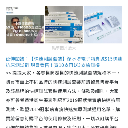
點擊圖片放大
延伸閱讀：【快速測試套裝】深水埗電子特賣城$15快速
抗原測試劑 現貨發售！買10支再送3支檢測棒
<< 提提大家，各零售商發售的快速測試套裝規格不一，
購買市面上不同品牌的快速測試套裝前請留意售賣平台
及該品牌的快速測試套裝使用方法、條款及細則，大家
亦可參考香港衞生署表列認可2019冠狀病毒病快速抗原
測試、歐盟2019冠狀病毒病快速抗原測試通用名單，購
買前留意訂購平台的使用條款及細則，一切以訂購平台
公佈的價錢為準。數量有限，售完即止；所有優惠細則