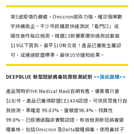
第5波疫情仍嚴峻，Omicron感染力強，確診個案數
字持續高企。不少市民購買快速測試「看門口」或
陽性後作每日檢測。精選13款優惠價快速測試套裝
$19以下買到，最平$10有交易！產品已獲衛生署認
可，或通過歐盟標準，最快10分鐘知結果。
DEEPBLUE 新型冠狀病毒抗原檢測試劑
>>按此選購<<
產品現時於HK Medical Mask官網有售，優惠價只要
$18/件。產品已獲得歐盟CE1434認證，可供民眾進行自
我檢測。準確度 99.03%、靈敏度96.4%、特異性
99.8%，已經通過臨床實驗認證，有效檢測新冠病毒變
種毒株，包括Omicron 及Delta變種病毒。使用鼻拭子