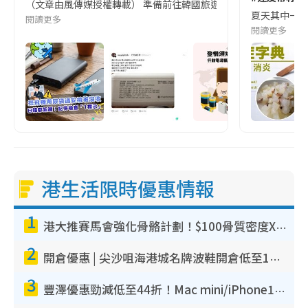
（文章由風傳媒授權轉載） 準備前往韓國旅遊的民眾，近期要特別留
夏天其中一種時
閱讀更多
閱讀更多
港生活限時優惠情報
1
港大推賽馬會強化骨骼計劃！$100骨質密度X光檢查 完成免費運動訓練送超市禮券！附參加資格
2
開倉優惠 | 尖沙咀海港城名牌波鞋開倉低至1折！On鞋$899起／Joy&Peace鞋履$98起
3
豐澤優惠勁減低至44折！Mac mini/iPhone17Pro大減價！廚房家電$220起