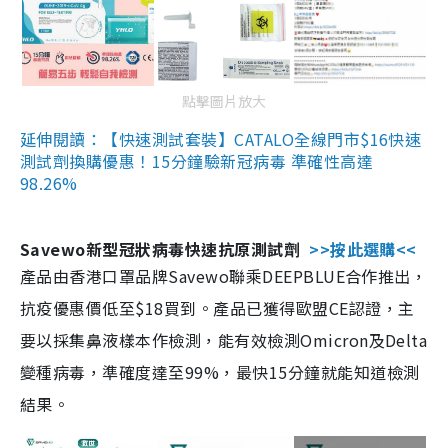
點擊圖片放大
延伸閱讀：【快速測試套裝】CATALO全線門市$16快速
測試劑換購優惠！15分鐘驗新冠病毒 準確性高達
98.26%
Savewo新型冠狀病毒快速抗原測試劑
>>按此選購<<
產品由香港口罩品牌Savewo聯乘DEEPBLUE合作推出，
抗疫優惠價低至$18買到。產品已獲得歐盟CE認證，主
要以採集鼻液樣本作檢測，能有效檢測Omicron及Delta
變種病毒，準確度達至99%，最快15分鐘就能知道檢測
結果。