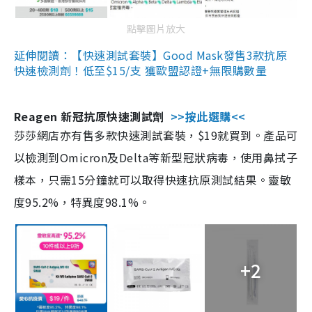
點擊圖片放大
延伸閱讀：【快速測試套裝】Good Mask發售3款抗原
快速檢測劑！低至$15/支 獲歐盟認證+無限購數量
Reagen 新冠抗原快速測試劑
>>按此選購<<
莎莎網店亦有售多款快速測試套裝，$19就買到。產品可
以檢測到Omicron及Delta等新型冠狀病毒，使用鼻拭子
樣本，只需15分鐘就可以取得快速抗原測試結果。靈敏
度95.2%，特異度98.1%。
+2