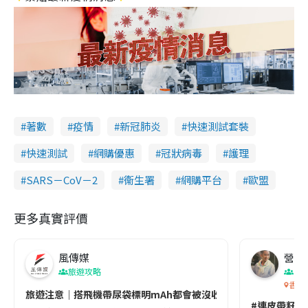
著數
疫情
新冠肺炎
快速測試套裝
快速測試
網購優惠
冠狀病毒
護理
SARS－CoV－2
衞生署
網購平台
歐盟
更多真實評價
風傳媒
營養教
旅遊攻略
生
香港
旅遊注意｜搭飛機帶尿袋標明mAh都會被沒收😱出發前切記檢查「1
#連皮帶籽都