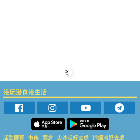
港玩港食港生活
活動展覽
市集
開倉
尖沙咀好去處
銅鑼灣好去處