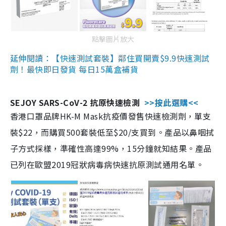
點擊圖片放大
延伸閱讀：【快速測試套裝】鄰住買開賣$9.9快速測試
劑！最快即日發貨 每日15萬盒補貨
SEJOY SARS-CoV-2 抗原快速檢測
>>按此選購<<
香港口罩品牌HK-M Mask抗疫價發售快速檢測劑，單支
裝$22，而購買500套裝低至$20/支買到。產品以鼻咽拭
子方式採樣，準確性高達99%，15分鐘就知結果。產品
已列在歐盟2019冠狀病毒病快速抗原測試通用名單。