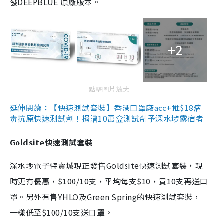
發DEEPBLUE 原廠版本。
+2
點擊圖片放大
延伸閱讀：【快速測試套裝】香港口罩廠acc+推$18病
毒抗原快速測試劑！捐贈10萬盒測試劑予深水埗露宿者
Goldsite快速測試套裝
深水埗電子特賣城現正發售Goldsite快速測試套裝，現
時更有優惠，$100/10支，平均每支$10，買10支再送口
罩。另外有售YHLO及Green Spring的快速測試套裝，
一樣低至$100/10支送口罩。