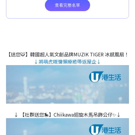
【送您🐯】韓國超人氣文創品牌MUZIK TIGER 冰感風扇！
↓將萌虎嘅慵懶療癒帶返屋企↓
↓ 【社群送您🎠】Chiikawa迴旋木⾺吊飾公仔✨↓