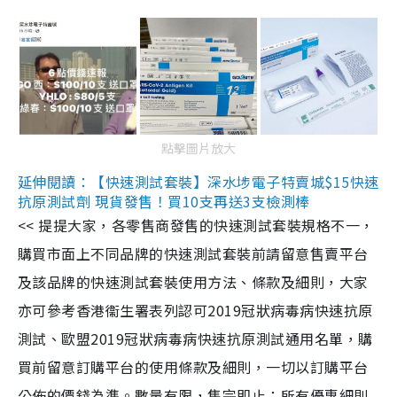
點擊圖片放大
延伸閱讀：【快速測試套裝】深水埗電子特賣城$15快速
抗原測試劑 現貨發售！買10支再送3支檢測棒
<< 提提大家，各零售商發售的快速測試套裝規格不一，
購買市面上不同品牌的快速測試套裝前請留意售賣平台
及該品牌的快速測試套裝使用方法、條款及細則，大家
亦可參考香港衞生署表列認可2019冠狀病毒病快速抗原
測試、歐盟2019冠狀病毒病快速抗原測試通用名單，購
買前留意訂購平台的使用條款及細則，一切以訂購平台
公佈的價錢為準。數量有限，售完即止；所有優惠細則