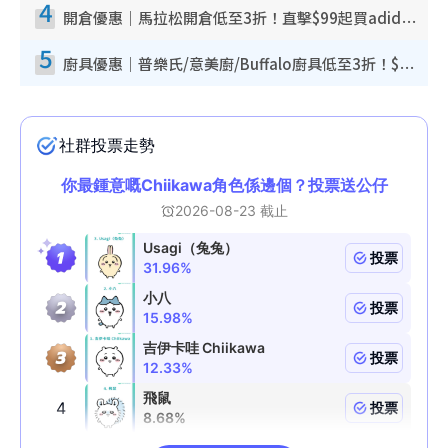
4
開倉優惠｜馬拉松開倉低至3折！直擊$99起買adidas／New Balance／Puma鞋款 STANLEY保溫杯劈價至$119起
5
廚具優惠｜普樂氏/意美廚/Buffalo廚具低至3折！$89起買煎鍋／炒鑊／個人鍋 同場小家電激減至$99起