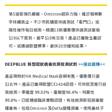
第5波疫情仍嚴峻，Omicron感染力強，確診個案數
字持續高企。不少市民購買快速測試「看門口」或
陽性後作每日檢測。精選13款優惠價快速測試套裝
$19以下買到，最平$10有交易！產品已獲衛生署認
可，或通過歐盟標準，最快10分鐘知結果。
DEEPBLUE 新型冠狀病毒抗原檢測試劑
>>按此選購<<
產品現時於HK Medical Mask官網有售，優惠價只要
$18/件。產品已獲得歐盟CE1434認證，可供民眾進行自
我檢測。準確度 99.03%、靈敏度96.4%、特異性
99.8%，已經通過臨床實驗認證，有效檢測新冠病毒變
種毒株，包括Omicron 及Delta變種病毒。使用鼻拭子