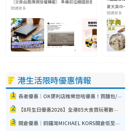
（文章由風傳媒授權轉載） 準備前往韓國旅遊的民眾，近期要特別留
夏天其中一種時
閱讀更多
閱讀更多
港生活限時優惠情報
1
長者優惠｜OK便利店推樂悠咭優惠！買麵包/牛奶/保健品拍卡即減
2
【8月生日優惠2026】全港85大食買玩著數攻略 自助餐/火鍋放題同行免費＋誠品/DONKI送現金券
3
開倉優惠｜銅鑼灣MICHAEL KORS開倉低至17折！直擊$500起買手袋/銀包/鞋款 必買經典Jet Set系列