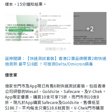
樣本，15分鐘知結果。
+2
點擊圖片放大
延伸閱讀：【快速測試套裝】香港口罩品牌開賣2款快速
檢測劑 最平$18起 ！可檢測Delta/Omicron病毒
億世家
億家世門市及App現已有售6款快速測試套裝，包括香港
公司研發的Wesail、Goldsite、Safecare、及V-Chek。
App限定優惠，購買10支可享75折，而門市則10支8
折。現凡於App購買Safecare及Goldsite，售價低至
$186.7，平均每支只需$18.6就買到。V-Chek門市購買