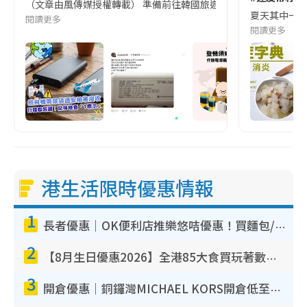
（文章由風傳媒授權轉載） 準備前往韓國旅遊的民眾，近期要特別留
夏天其中一種時
閱讀更多
閱讀更多
港生活限時優惠情報
1
長者優惠｜OK便利店推樂悠咭優惠！買麵包/牛奶/保健品拍卡即減
2
【8月生日優惠2026】全港85大食買玩著數攻略 自助餐/火鍋放題同行免費＋誠品/DONKI送現金券
3
開倉優惠｜銅鑼灣MICHAEL KORS開倉低至17折！直擊$500起買手袋/銀包/鞋款 必買經典Jet Set系列