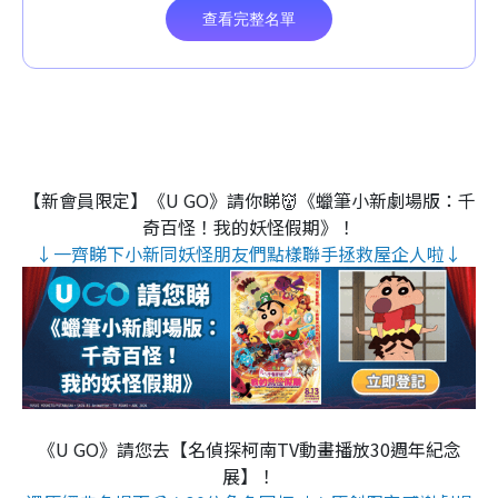
【新會員限定】《U GO》請你睇👹《蠟筆小新劇場版：千
奇百怪！我的妖怪假期》！
↓一齊睇下小新同妖怪朋友們點樣聯手拯救屋企人啦↓
《U GO》請您去【名偵探柯南TV動畫播放30週年紀念
展】！