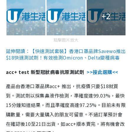
+2
點擊圖片放大
延伸閱讀：【快速測試套裝】香港口罩品牌Savewo推出
$18快速測試劑！有效檢測Omicron、Delta變種病毒
acc+ test 新型冠狀病毒抗原測試劑
>>按此選購<<
產品由香港口罩品牌acc+ 推出，抗疫價只要$18就買
到。測試劑以採集鼻液作檢測，準確度達99.03%，最快
15分鐘知道結果，而且準確度高達97.25%。目前未有限
購數量，需要大量購入的朋友可留意。不過訂單預計會
在確認後10至21日出貨，如acc+版本賣完，將有機會改