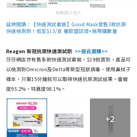
點擊圖片放大
延伸閱讀：【快速測試套裝】Good Mask發售3款抗原
快速檢測劑！低至$15/支 獲歐盟認證+無限購數量
Reagen 新冠抗原快速測試劑
>>按此選購<<
莎莎網店亦有售多款快速測試套裝，$19就買到。產品可
以檢測到Omicron及Delta等新型冠狀病毒，使用鼻拭子
樣本，只需15分鐘就可以取得快速抗原測試結果。靈敏
度95.2%，特異度98.1%。
+2