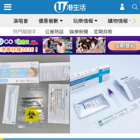
演唱會
優惠著數
玩樂情報
購物情報
熱門關鍵字：
公屋熱話
娛樂新聞
定期存款