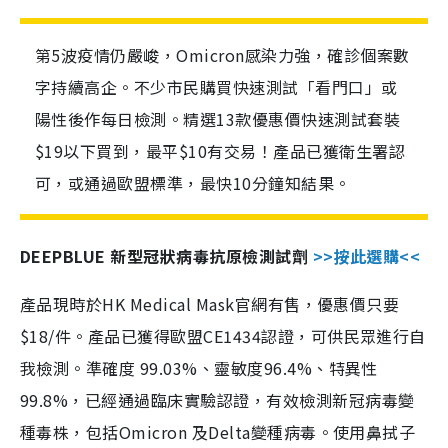
第5波疫情仍嚴峻，Omicron感染力強，確診個案數
字持續高企。不少市民購買快速測試「看門口」或
陽性後作每日檢測。精選13款優惠價快速測試套裝
$19以下買到，最平$10有交易！產品已獲衛生署認
可，或通過歐盟標準，最快10分鐘知結果。
DEEPBLUE 新型冠狀病毒抗原檢測試劑
>>按此選購<<
產品現時於HK Medical Mask官網有售，優惠價只要
$18/件。產品已獲得歐盟CE1434認證，可供民眾進行自
我檢測。準確度 99.03%、靈敏度96.4%、特異性
99.8%，已經通過臨床實驗認證，有效檢測新冠病毒變
種毒株，包括Omicron 及Delta變種病毒。使用鼻拭子