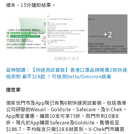
樣本，15分鐘知結果。
+2
點擊圖片放大
延伸閱讀：【快速測試套裝】香港口罩品牌開賣2款快速
檢測劑 最平$18起 ！可檢測Delta/Omicron病毒
億世家
億家世門市及App現已有售6款快速測試套裝，包括香港
公司研發的Wesail、Goldsite、Safecare、及V-Chek。
App限定優惠，購買10支可享75折，而門市則10支8
折。現凡於App購買Safecare及Goldsite，售價低至
$186.7，平均每支只需$18.6就買到。V-Chek門市購買