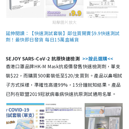
點擊圖片放大
延伸閱讀：【快速測試套裝】鄰住買開賣$9.9快速測試
劑！最快即日發貨 每日15萬盒補貨
SEJOY SARS-CoV-2 抗原快速檢測
>>按此選購<<
香港口罩品牌HK-M Mask抗疫價發售快速檢測劑，單支
裝$22，而購買500套裝低至$20/支買到。產品以鼻咽拭
子方式採樣，準確性高達99%，15分鐘就知結果。產品
已列在歐盟2019冠狀病毒病快速抗原測試通用名單。