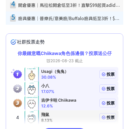
4
開倉優惠｜馬拉松開倉低至3折！直擊$99起買adidas／New Balance／Puma鞋款 STANLEY保溫杯劈價至$119起
5
廚具優惠｜普樂氏/意美廚/Buffalo廚具低至3折！$89起買煎鍋／炒鑊／個人鍋 同場小家電激減至$99起