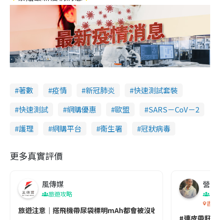
著數
疫情
新冠肺炎
快速測試套裝
快速測試
網購優惠
歐盟
SARS－CoV－2
護理
網購平台
衞生署
冠狀病毒
更多真實評價
風傳媒
營養教
旅遊攻略
生
香港
旅遊注意｜搭飛機帶尿袋標明mAh都會被沒收😱出發前切記檢查「1
#連皮帶籽都