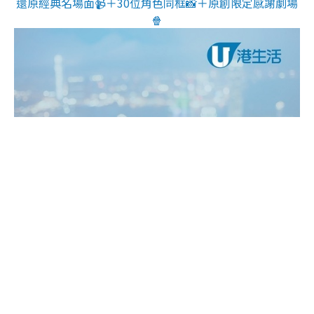
還原經典名場面📹＋30位角色同框📸＋原創限定感謝劇場
🍿