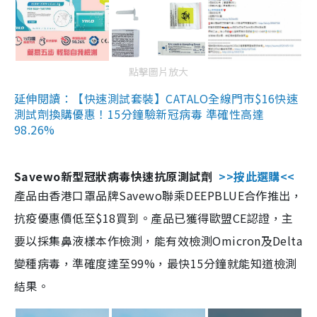
點擊圖片放大
延伸閱讀：【快速測試套裝】CATALO全線門市$16快速
測試劑換購優惠！15分鐘驗新冠病毒 準確性高達
98.26%
Savewo新型冠狀病毒快速抗原測試劑
>>按此選購<<
產品由香港口罩品牌Savewo聯乘DEEPBLUE合作推出，
抗疫優惠價低至$18買到。產品已獲得歐盟CE認證，主
要以採集鼻液樣本作檢測，能有效檢測Omicron及Delta
變種病毒，準確度達至99%，最快15分鐘就能知道檢測
結果。