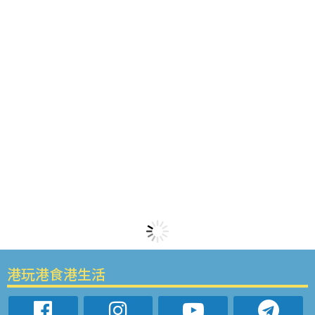
港玩港食港生活