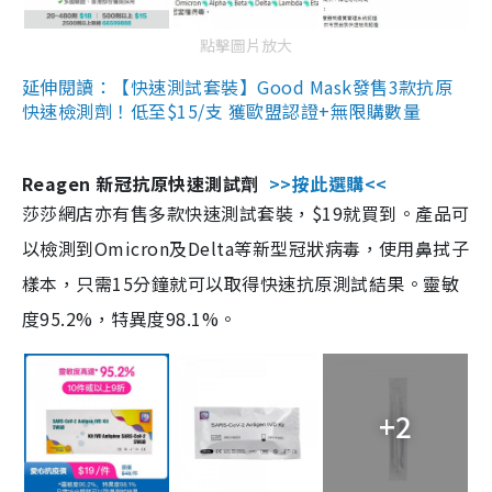
點擊圖片放大
延伸閱讀：【快速測試套裝】Good Mask發售3款抗原
快速檢測劑！低至$15/支 獲歐盟認證+無限購數量
Reagen 新冠抗原快速測試劑
>>按此選購<<
莎莎網店亦有售多款快速測試套裝，$19就買到。產品可
以檢測到Omicron及Delta等新型冠狀病毒，使用鼻拭子
樣本，只需15分鐘就可以取得快速抗原測試結果。靈敏
度95.2%，特異度98.1%。
+2