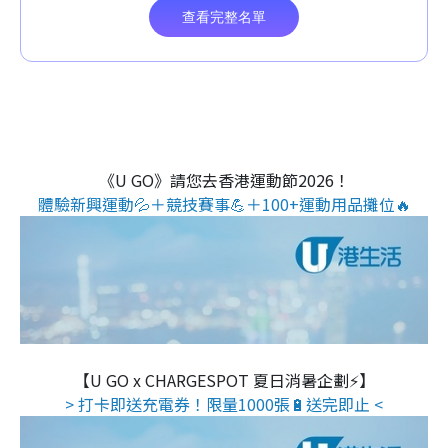
《U GO》請您去香港運動節2026！
體驗新興運動💦＋競技賽事💪＋100+運動用品攤位🔥
【U GO x CHARGESPOT 夏日消暑企劃⚡】
> 打卡即送充電券！限量1000張🔋送完即止 <