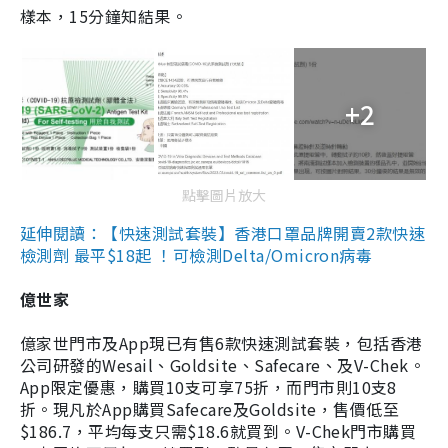
樣本，15分鐘知結果。
+2
點擊圖片放大
延伸閱讀：【快速測試套裝】香港口罩品牌開賣2款快速
檢測劑 最平$18起 ！可檢測Delta/Omicron病毒
億世家
億家世門市及App現已有售6款快速測試套裝，包括香港
公司研發的Wesail、Goldsite、Safecare、及V-Chek。
App限定優惠，購買10支可享75折，而門市則10支8
折。現凡於App購買Safecare及Goldsite，售價低至
$186.7，平均每支只需$18.6就買到。V-Chek門市購買