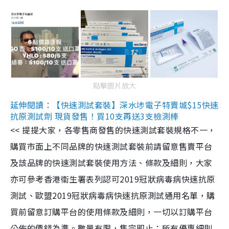
點擊圖片放大
延伸閱讀：【快速測試套裝】深水埗電子特賣城$15快速
抗原測試劑 現貨發售！買10支再送3支檢測棒
<< 提提大家，各零售商發售的快速測試套裝規格不一，
購買市面上不同品牌的快速測試套裝前請留意售賣平台
及該品牌的快速測試套裝使用方法、條款及細則，大家
亦可參考香港衞生署表列認可2019冠狀病毒病快速抗原
測試、歐盟2019冠狀病毒病快速抗原測試通用名單，購
買前留意訂購平台的使用條款及細則，一切以訂購平台
公佈的價錢為準。數量有限，售完即止；所有優惠細則