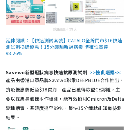
點擊圖片放大
延伸閱讀：【快速測試套裝】CATALO全線門市$16快速
測試劑換購優惠！15分鐘驗新冠病毒 準確性高達
98.26%
Savewo新型冠狀病毒快速抗原測試劑
>>按此選購<<
產品由香港口罩品牌Savewo聯乘DEEPBLUE合作推出，
抗疫優惠價低至$18買到。產品已獲得歐盟CE認證，主
要以採集鼻液樣本作檢測，能有效檢測Omicron及Delta
變種病毒，準確度達至99%，最快15分鐘就能知道檢測
結果。