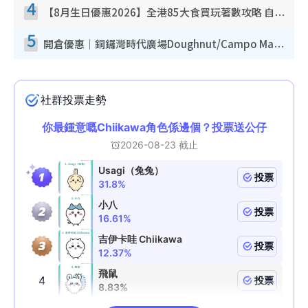
4
【8月生日優惠2026】全港85大食買玩著數攻略 自助餐/火鍋放題同行免費＋誠品/DONKI送現金券
5
開倉優惠｜銅鑼灣時代廣場Doughnut/Campo Marzio開倉低至1折！背囊、書包、手袋劈價$200起