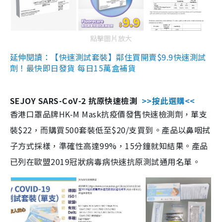
點擊圖片放大
延伸閱讀：【快速測試套裝】鄰住買開賣$9.9快速測試
劑！最快即日發貨 每日15萬盒補貨
SEJOY SARS-CoV-2 抗原快速檢測
>>按此選購<<
香港口罩品牌HK-M Mask抗疫價發售快速檢測劑，單支
裝$22，而購買500套裝低至$20/支買到。產品以鼻咽拭
子方式採樣，準確性高達99%，15分鐘就知結果。產品
已列在歐盟2019冠狀病毒病快速抗原測試通用名單。