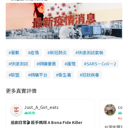
著數
疫情
新冠肺炎
快速測試套裝
快速測試
網購優惠
護理
SARS－CoV－2
歐盟
網購平台
衞生署
冠狀病毒
更多真實評價
Just_A_Girl_eats
co c
娛樂
吹
台灣
追劇日常🎬 殺手媽咪 A Bona Fide Killer
台灣地鐵宣