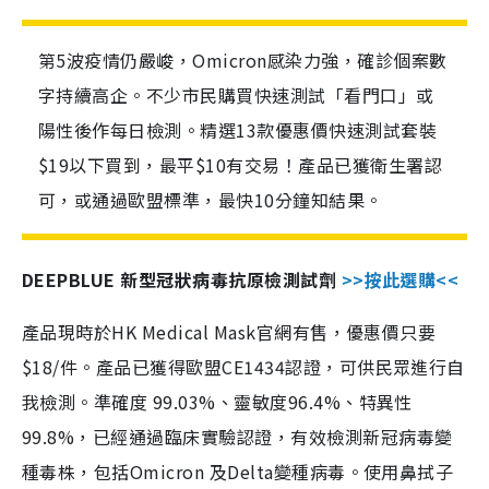
第5波疫情仍嚴峻，Omicron感染力強，確診個案數
字持續高企。不少市民購買快速測試「看門口」或
陽性後作每日檢測。精選13款優惠價快速測試套裝
$19以下買到，最平$10有交易！產品已獲衛生署認
可，或通過歐盟標準，最快10分鐘知結果。
DEEPBLUE 新型冠狀病毒抗原檢測試劑
>>按此選購<<
產品現時於HK Medical Mask官網有售，優惠價只要
$18/件。產品已獲得歐盟CE1434認證，可供民眾進行自
我檢測。準確度 99.03%、靈敏度96.4%、特異性
99.8%，已經通過臨床實驗認證，有效檢測新冠病毒變
種毒株，包括Omicron 及Delta變種病毒。使用鼻拭子