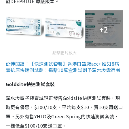
發DEEPBLUE 原廠版本。
+2
點擊圖片放大
延伸閱讀：【快速測試套裝】香港口罩廠acc+推$18病
毒抗原快速測試劑！捐贈10萬盒測試劑予深水埗露宿者
Goldsite快速測試套裝
深水埗電子特賣城現正發售Goldsite快速測試套裝，現
時更有優惠，$100/10支，平均每支$10，買10支再送口
罩。另外有售YHLO及Green Spring的快速測試套裝，
一樣低至$100/10支送口罩。