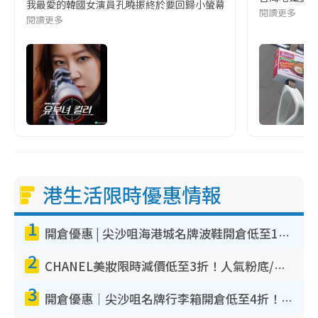
我最愛的韓國女演員孔曉振終於要回歸小螢幕啦!這次的劇本改編自同名
閱讀更多
閱讀更多
港生活限時優惠情報
1
開倉優惠 | 尖沙咀海港城名牌波鞋開倉低至1折！On鞋$899起／Joy&Peace鞋履$98起
2
CHANEL美妝限時減價低至3折！人氣粉底/唇膏/精華液低至$275！COCO香水都有平
3
開倉優惠｜尖沙咀名牌行李箱開倉低至4折！一連5日 American Tourister/ace./Hallmark $200起！