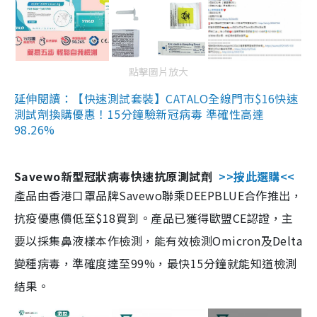
點擊圖片放大
延伸閱讀：【快速測試套裝】CATALO全線門市$16快速
測試劑換購優惠！15分鐘驗新冠病毒 準確性高達
98.26%
Savewo新型冠狀病毒快速抗原測試劑
>>按此選購<<
產品由香港口罩品牌Savewo聯乘DEEPBLUE合作推出，
抗疫優惠價低至$18買到。產品已獲得歐盟CE認證，主
要以採集鼻液樣本作檢測，能有效檢測Omicron及Delta
變種病毒，準確度達至99%，最快15分鐘就能知道檢測
結果。