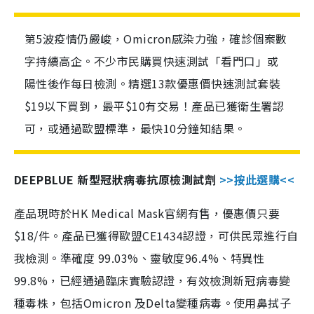
第5波疫情仍嚴峻，Omicron感染力強，確診個案數
字持續高企。不少市民購買快速測試「看門口」或
陽性後作每日檢測。精選13款優惠價快速測試套裝
$19以下買到，最平$10有交易！產品已獲衛生署認
可，或通過歐盟標準，最快10分鐘知結果。
DEEPBLUE 新型冠狀病毒抗原檢測試劑
>>按此選購<<
產品現時於HK Medical Mask官網有售，優惠價只要
$18/件。產品已獲得歐盟CE1434認證，可供民眾進行自
我檢測。準確度 99.03%、靈敏度96.4%、特異性
99.8%，已經通過臨床實驗認證，有效檢測新冠病毒變
種毒株，包括Omicron 及Delta變種病毒。使用鼻拭子