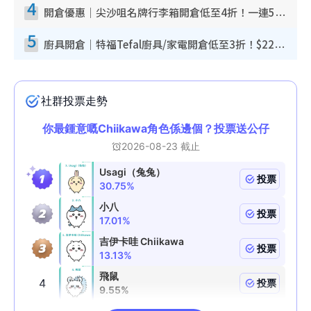
4
開倉優惠｜尖沙咀名牌行李箱開倉低至4折！一連5日 American Tourister/ace./Hallmark $200起！
5
廚具開倉｜特福Tefal廚具/家電開倉低至3折！$220起買平底鍋/炒鑊/湯煲！電飯煲/吸塵機/燙斗$418起