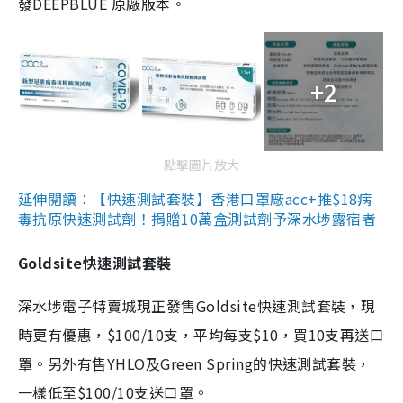
發DEEPBLUE 原廠版本。
+2
點擊圖片放大
延伸閱讀：【快速測試套裝】香港口罩廠acc+推$18病
毒抗原快速測試劑！捐贈10萬盒測試劑予深水埗露宿者
Goldsite快速測試套裝
深水埗電子特賣城現正發售Goldsite快速測試套裝，現
時更有優惠，$100/10支，平均每支$10，買10支再送口
罩。另外有售YHLO及Green Spring的快速測試套裝，
一樣低至$100/10支送口罩。