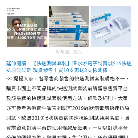
點擊圖片放大
延伸閱讀：【快速測試套裝】深水埗電子特賣城$15快速
抗原測試劑 現貨發售！買10支再送3支檢測棒
<< 提提大家，各零售商發售的快速測試套裝規格不一，
購買市面上不同品牌的快速測試套裝前請留意售賣平台
及該品牌的快速測試套裝使用方法、條款及細則，大家
亦可參考香港衞生署表列認可2019冠狀病毒病快速抗原
測試、歐盟2019冠狀病毒病快速抗原測試通用名單，購
買前留意訂購平台的使用條款及細則，一切以訂購平台
公佈的價錢為準。數量有限，售完即止；所有優惠細則