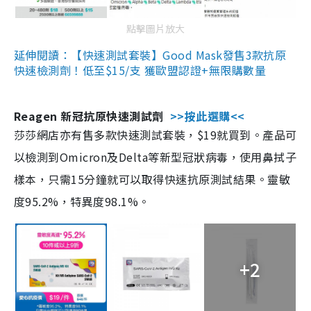
點擊圖片放大
延伸閱讀：【快速測試套裝】Good Mask發售3款抗原
快速檢測劑！低至$15/支 獲歐盟認證+無限購數量
Reagen 新冠抗原快速測試劑
>>按此選購<<
莎莎網店亦有售多款快速測試套裝，$19就買到。產品可
以檢測到Omicron及Delta等新型冠狀病毒，使用鼻拭子
樣本，只需15分鐘就可以取得快速抗原測試結果。靈敏
度95.2%，特異度98.1%。
+2