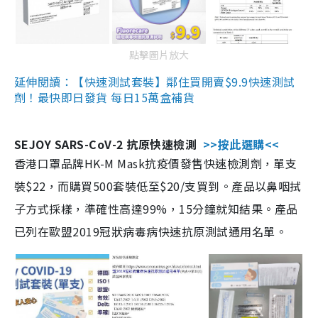
點擊圖片放大
延伸閱讀：【快速測試套裝】鄰住買開賣$9.9快速測試
劑！最快即日發貨 每日15萬盒補貨
SEJOY SARS-CoV-2 抗原快速檢測
>>按此選購<<
香港口罩品牌HK-M Mask抗疫價發售快速檢測劑，單支
裝$22，而購買500套裝低至$20/支買到。產品以鼻咽拭
子方式採樣，準確性高達99%，15分鐘就知結果。產品
已列在歐盟2019冠狀病毒病快速抗原測試通用名單。