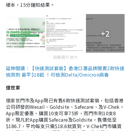
樣本，15分鐘知結果。
+2
點擊圖片放大
延伸閱讀：【快速測試套裝】香港口罩品牌開賣2款快速
檢測劑 最平$18起 ！可檢測Delta/Omicron病毒
億世家
億家世門市及App現已有售6款快速測試套裝，包括香港
公司研發的Wesail、Goldsite、Safecare、及V-Chek。
App限定優惠，購買10支可享75折，而門市則10支8
折。現凡於App購買Safecare及Goldsite，售價低至
$186.7，平均每支只需$18.6就買到。V-Chek門市購買