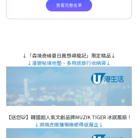
↓「森境奇緣夏日異想尋龍記」限定精品↓
↓漫遊秘境地墊、多用途旅行收納袋↓
【送您🐯】韓國超人氣文創品牌MUZIK TIGER 冰感風扇！
↓將萌虎嘅慵懶療癒帶返屋企↓