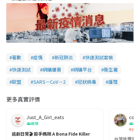
著數
疫情
新冠肺炎
快速測試套裝
快速測試
網購優惠
網購平台
衞生署
歐盟
SARS－CoV－2
冠狀病毒
護理
更多真實評價
Just_A_Girl_eats
co c
娛樂
吹
台灣
追劇日常🎬 殺手媽咪 A Bona Fide Killer
台灣地鐵宣