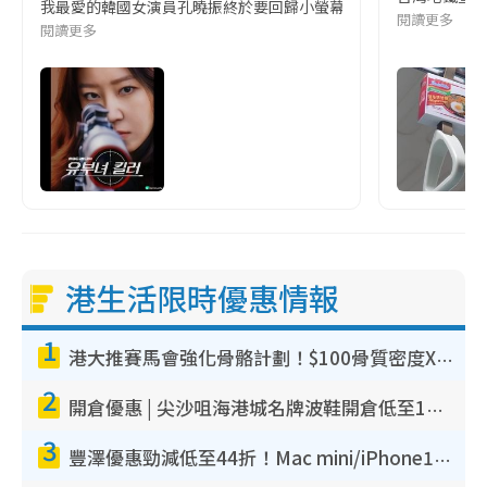
我最愛的韓國女演員孔曉振終於要回歸小螢幕啦!這次的劇本改編自同名
閱讀更多
閱讀更多
港生活限時優惠情報
1
港大推賽馬會強化骨骼計劃！$100骨質密度X光檢查 完成免費運動訓練送超市禮券！附參加資格
2
開倉優惠 | 尖沙咀海港城名牌波鞋開倉低至1折！On鞋$899起／Joy&Peace鞋履$98起
3
豐澤優惠勁減低至44折！Mac mini/iPhone17Pro大減價！廚房家電$220起