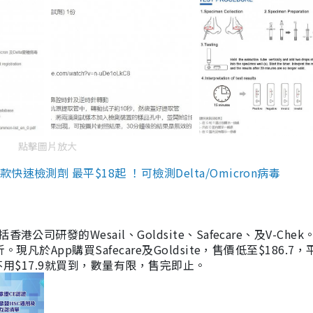
點擊圖片放大
檢測劑 最平$18起 ！可檢測Delta/Omicron病毒
研發的Wesail、Goldsite、Safecare、及V-Chek。
凡於App購買Safecare及Goldsite，售價低至$186.7
均不用$17.9就買到，數量有限，售完即止。