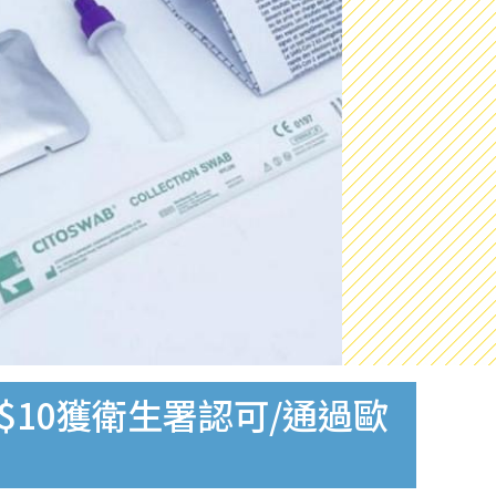
$10獲衛生署認可/通過歐