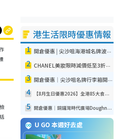
港生活限時優惠情報
1
作
開倉優惠 | 尖沙咀海港城名牌波鞋開倉低至1折！On鞋$899起／Joy&Peace鞋履$98起
標
2
CHANEL美妝限時減價低至3折！人氣粉底/唇膏/精華液低至$275！COCO香水都有平
3
開倉優惠｜尖沙咀名牌行李箱開倉低至4折！一連5日 American Tourister/ace./Hallmark $200起！
4
【8月生日優惠2026】全港85大食買玩著數攻略 自助餐/火鍋放題同行免費＋誠品/DONKI送現金券
5
我檢
開倉優惠｜銅鑼灣時代廣場Doughnut/Campo Marzio開倉低至1折！背囊、書包、手袋劈價$200起
包括
U GO 本週好去處