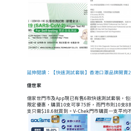
延伸閱讀：【快速測試套裝】香港口罩品牌開賣2款快速
億世家
億家世門市及App現已有售6款快速測試套裝，包括香港公司
限定優惠，購買10支可享75折，而門市則10支8折。現
支只需$18.6就買到。V-Chek門市購買一支平