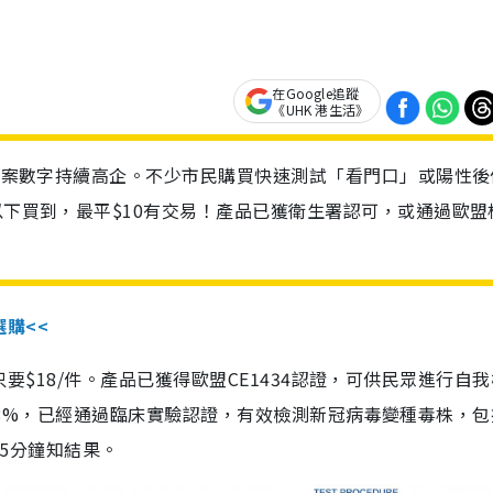
在Google追蹤
《UHK 港生活》
診個案數字持續高企。不少市民購買快速測試「看門口」或陽性後
以下買到，最平$10有交易！產品已獲衛生署認可，或通過歐盟
選購<<
惠價只要$18/件。產品已獲得歐盟CE1434認證，可供民眾進行自
性99.8%，已經通過臨床實驗認證，有效檢測新冠病毒變種毒株，
，15分鐘知結果。