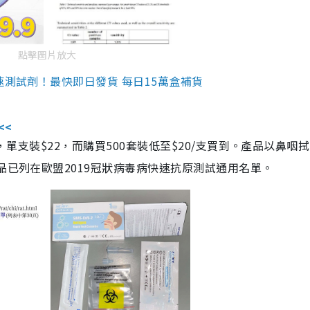
點擊圖片放大
速測試劑！最快即日發貨 每日15萬盒補貨
<<
，單支裝$22，而購買500套裝低至$20/支買到。產品以鼻咽
品已列在歐盟2019冠狀病毒病快速抗原測試通用名單。