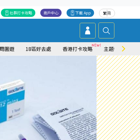
社群打卡攻略
商戶中心
下載 App
繁
简
周圍遊
18區好去處
香港打卡攻略
主題特集