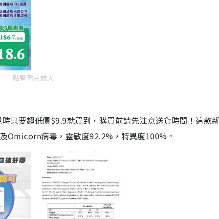
點擊圖片放大
劑，現時只要超低價$9.9就買到，購買前請先注意送貨時間！這款
Omicorn病毒，靈敏度92.2%，特異度100%。