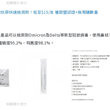
點擊圖片放大
3款抗原快速檢測劑！低至$15/支 獲歐盟認證+無限購數量
品可以檢測到Omicron及Delta等新型冠狀病毒，使用鼻拭
度95.2%，特異度98.1%。
點擊圖片放大