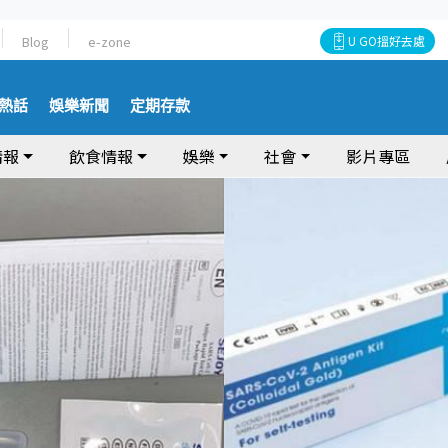
Blog
e-zone
U GO搵好去處
熱話
娛樂新聞
定期存款
情報
飲食情報
娛樂
社會
影片專區