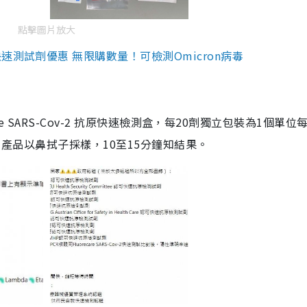
點擊圖片放大
測試劑優惠 無限購數量！可檢測Omicron病毒
are SARS-Cov-2 抗原快速檢測盒，每20劑獨立包裝為1個單位
5。產品以鼻拭子採樣，10至15分鐘知結果。