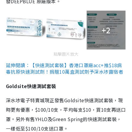
發DEEPBLUE 原廠版本。
+2
點擊圖片放大
延伸閱讀：【快速測試套裝】香港口罩廠acc+推$18病
毒抗原快速測試劑！捐贈10萬盒測試劑予深水埗露宿者
Goldsite快速測試套裝
深水埗電子特賣城現正發售Goldsite快速測試套裝，現
時更有優惠，$100/10支，平均每支$10，買10支再送口
罩。另外有售YHLO及Green Spring的快速測試套裝，
一樣低至$100/10支送口罩。