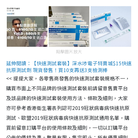
點擊圖片放大
延伸閱讀：【快速測試套裝】深水埗電子特賣城$15快速
抗原測試劑 現貨發售！買10支再送3支檢測棒
<< 提提大家，各零售商發售的快速測試套裝規格不一，
購買市面上不同品牌的快速測試套裝前請留意售賣平台
及該品牌的快速測試套裝使用方法、條款及細則，大家
亦可參考香港衞生署表列認可2019冠狀病毒病快速抗原
測試、歐盟2019冠狀病毒病快速抗原測試通用名單，購
買前留意訂購平台的使用條款及細則，一切以訂購平台
公佈的價錢為準。數量有限，售完即止；所有優惠細則