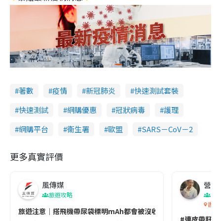
著數
疫情
新冠肺炎
快速測試套裝
快速測試
網購優惠
冠狀病毒
護理
網購平台
衞生署
歐盟
SARS－CoV－2
更多真實評價
風傳媒
營養教
旅遊攻略
生
香港
旅遊注意｜搭飛機帶尿袋標明mAh都會被沒收😱出發前切記檢查「1
#連皮帶籽都