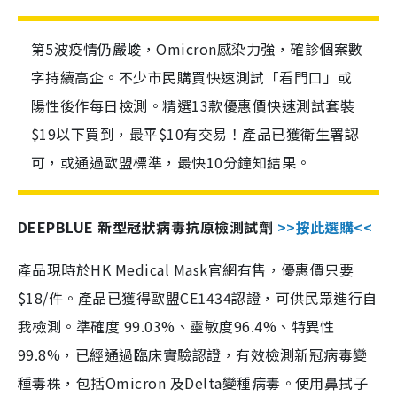
第5波疫情仍嚴峻，Omicron感染力強，確診個案數
字持續高企。不少市民購買快速測試「看門口」或
陽性後作每日檢測。精選13款優惠價快速測試套裝
$19以下買到，最平$10有交易！產品已獲衛生署認
可，或通過歐盟標準，最快10分鐘知結果。
DEEPBLUE 新型冠狀病毒抗原檢測試劑
>>按此選購<<
產品現時於HK Medical Mask官網有售，優惠價只要
$18/件。產品已獲得歐盟CE1434認證，可供民眾進行自
我檢測。準確度 99.03%、靈敏度96.4%、特異性
99.8%，已經通過臨床實驗認證，有效檢測新冠病毒變
種毒株，包括Omicron 及Delta變種病毒。使用鼻拭子