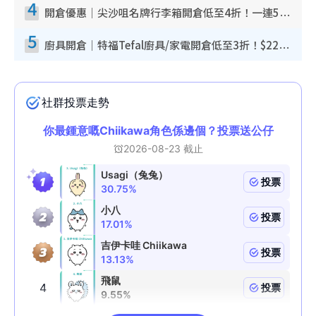
4
開倉優惠｜尖沙咀名牌行李箱開倉低至4折！一連5日 American Tourister/ace./Hallmark $200起！
5
廚具開倉｜特福Tefal廚具/家電開倉低至3折！$220起買平底鍋/炒鑊/湯煲！電飯煲/吸塵機/燙斗$418起