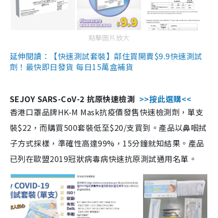
點擊圖片放大
延伸閱讀：【快速測試套裝】鄰住買開賣$9.9快速測試
劑！最快即日發貨 每日15萬盒補貨
SEJOY SARS-CoV-2 抗原快速檢測
>>按此選購<<
香港口罩品牌HK-M Mask抗疫價發售快速檢測劑，單支
裝$22，而購買500套裝低至$20/支買到。產品以鼻咽拭
子方式採樣，準確性高達99%，15分鐘就知結果。產品
已列在歐盟2019冠狀病毒病快速抗原測試通用名單。