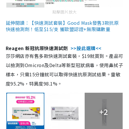
點擊圖片放大
延伸閱讀：【快速測試套裝】Good Mask發售3款抗原
快速檢測劑！低至$15/支 獲歐盟認證+無限購數量
Reagen 新冠抗原快速測試劑
>>按此選購<<
莎莎網店亦有售多款快速測試套裝，$19就買到。產品可
以檢測到Omicron及Delta等新型冠狀病毒，使用鼻拭子
樣本，只需15分鐘就可以取得快速抗原測試結果。靈敏
度95.2%，特異度98.1%。
+2