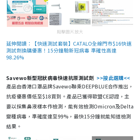
點擊圖片放大
延伸閱讀：【快速測試套裝】CATALO全線門市$16快速
測試劑換購優惠！15分鐘驗新冠病毒 準確性高達
98.26%
Savewo新型冠狀病毒快速抗原測試劑
>>按此選購<<
產品由香港口罩品牌Savewo聯乘DEEPBLUE合作推出，
抗疫優惠價低至$18買到。產品已獲得歐盟CE認證，主
要以採集鼻液樣本作檢測，能有效檢測Omicron及Delta
變種病毒，準確度達至99%，最快15分鐘就能知道檢測
結果。