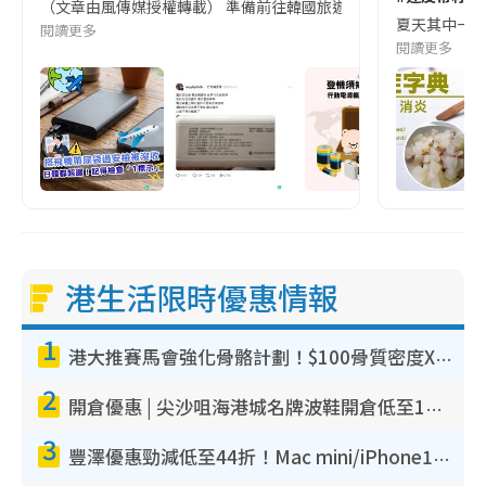
（文章由風傳媒授權轉載） 準備前往韓國旅遊的民眾，近期要特別留
夏天其中一種時
閱讀更多
閱讀更多
港生活限時優惠情報
1
港大推賽馬會強化骨骼計劃！$100骨質密度X光檢查 完成免費運動訓練送超市禮券！附參加資格
2
開倉優惠 | 尖沙咀海港城名牌波鞋開倉低至1折！On鞋$899起／Joy&Peace鞋履$98起
3
豐澤優惠勁減低至44折！Mac mini/iPhone17Pro大減價！廚房家電$220起