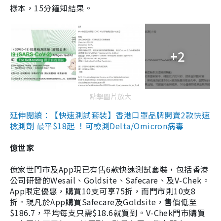
樣本，15分鐘知結果。
+2
點擊圖片放大
延伸閱讀：【快速測試套裝】香港口罩品牌開賣2款快速
檢測劑 最平$18起 ！可檢測Delta/Omicron病毒
億世家
億家世門市及App現已有售6款快速測試套裝，包括香港
公司研發的Wesail、Goldsite、Safecare、及V-Chek。
App限定優惠，購買10支可享75折，而門市則10支8
折。現凡於App購買Safecare及Goldsite，售價低至
$186.7，平均每支只需$18.6就買到。V-Chek門市購買