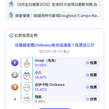
4
【8月生日優惠2026】全港85大食買玩著數攻略 自助餐/火鍋放題同行免費＋誠品/DONKI送現金券
5
開倉優惠｜銅鑼灣時代廣場Doughnut/Campo Marzio開倉低至1折！背囊、書包、手袋劈價$200起