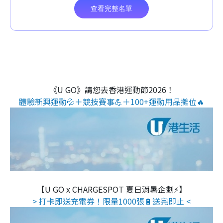
《U GO》請您去香港運動節2026！
體驗新興運動💦＋競技賽事💪＋100+運動用品攤位🔥
【U GO x CHARGESPOT 夏日消暑企劃⚡】
> 打卡即送充電券！限量1000張🔋送完即止 <