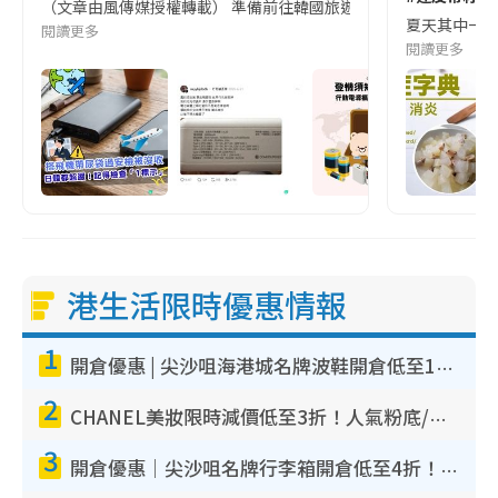
（文章由風傳媒授權轉載） 準備前往韓國旅遊的民眾，近期要特別留
夏天其中一種時
閱讀更多
閱讀更多
港生活限時優惠情報
1
開倉優惠 | 尖沙咀海港城名牌波鞋開倉低至1折！On鞋$899起／Joy&Peace鞋履$98起
2
CHANEL美妝限時減價低至3折！人氣粉底/唇膏/精華液低至$275！COCO香水都有平
3
開倉優惠｜尖沙咀名牌行李箱開倉低至4折！一連5日 American Tourister/ace./Hallmark $200起！