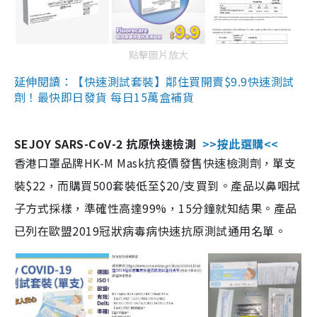
點擊圖片放大
延伸閱讀：【快速測試套裝】鄰住買開賣$9.9快速測試
劑！最快即日發貨 每日15萬盒補貨
SEJOY SARS-CoV-2 抗原快速檢測
>>按此選購<<
香港口罩品牌HK-M Mask抗疫價發售快速檢測劑，單支
裝$22，而購買500套裝低至$20/支買到。產品以鼻咽拭
子方式採樣，準確性高達99%，15分鐘就知結果。產品
已列在歐盟2019冠狀病毒病快速抗原測試通用名單。