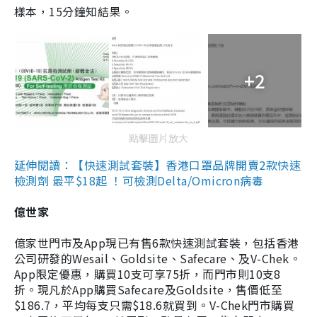
樣本，15分鐘知結果。
+2
點擊圖片放大
延伸閱讀：【快速測試套裝】香港口罩品牌開賣2款快速
檢測劑 最平$18起 ！可檢測Delta/Omicron病毒
億世家
億家世門市及App現已有售6款快速測試套裝，包括香港
公司研發的Wesail、Goldsite、Safecare、及V-Chek。
App限定優惠，購買10支可享75折，而門市則10支8
折。現凡於App購買Safecare及Goldsite，售價低至
$186.7，平均每支只需$18.6就買到。V-Chek門市購買