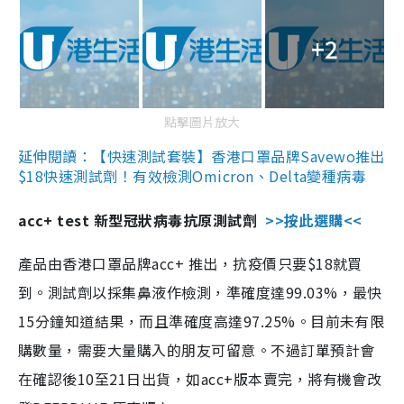
+2
點擊圖片放大
延伸閱讀：【快速測試套裝】香港口罩品牌Savewo推出
$18快速測試劑！有效檢測Omicron、Delta變種病毒
acc+ test 新型冠狀病毒抗原測試劑
>>按此選購<<
產品由香港口罩品牌acc+ 推出，抗疫價只要$18就買
到。測試劑以採集鼻液作檢測，準確度達99.03%，最快
15分鐘知道結果，而且準確度高達97.25%。目前未有限
購數量，需要大量購入的朋友可留意。不過訂單預計會
在確認後10至21日出貨，如acc+版本賣完，將有機會改