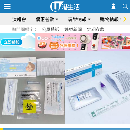
演唱會
優惠著數
玩樂情報
購物情報
熱門關鍵字：
公屋熱話
娛樂新聞
定期存款