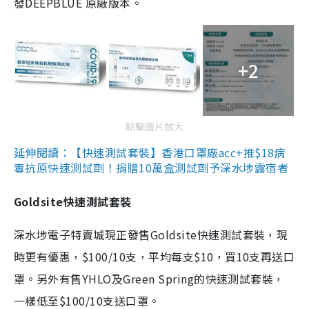
發DEEPBLUE 原廠版本。
+2
點擊圖片放大
延伸閱讀：【快速測試套裝】香港口罩廠acc+推$18病
毒抗原快速測試劑！捐贈10萬盒測試劑予深水埗露宿者
Goldsite快速測試套裝
深水埗電子特賣城現正發售Goldsite快速測試套裝，現
時更有優惠，$100/10支，平均每支$10，買10支再送口
罩。另外有售YHLO及Green Spring的快速測試套裝，
一樣低至$100/10支送口罩。