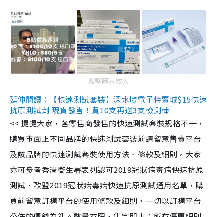
點擊圖片放大
延伸閱讀：【快速測試套裝】深水埗電子特賣城$15快速
抗原測試劑 現貨發售！買10支再送3支檢測棒
<< 提提大家，各零售商發售的快速測試套裝規格不一，
購買市面上不同品牌的快速測試套裝前請留意售賣平台
及該品牌的快速測試套裝使用方法、條款及細則，大家
亦可參考香港衞生署表列認可2019冠狀病毒病快速抗原
測試、歐盟2019冠狀病毒病快速抗原測試通用名單，購
買前留意訂購平台的使用條款及細則，一切以訂購平台
公佈的價錢為準。數量有限，售完即止；所有優惠細則