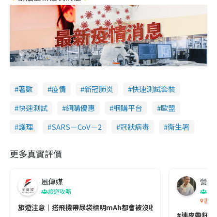
著數
疫情
新冠肺炎
快速測試套裝
快速測試
網購優惠
網購平台
歐盟
護理
SARS－CoV－2
冠狀病毒
衞生署
更多真實評價
風傳媒
營養教
旅遊攻略
生
香港
旅遊注意｜搭飛機帶尿袋標明mAh都會被沒收😱出發前切記檢查「1
#連皮帶籽都