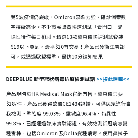
第5波疫情仍嚴峻，Omicron感染力強，確診個案數
字持續高企。不少市民購買快速測試「看門口」或
陽性後作每日檢測。精選13款優惠價快速測試套裝
$19以下買到，最平$10有交易！產品已獲衛生署認
可，或通過歐盟標準，最快10分鐘知結果。
DEEPBLUE 新型冠狀病毒抗原檢測試劑
>>按此選購<<
產品現時於HK Medical Mask官網有售，優惠價只要
$18/件。產品已獲得歐盟CE1434認證，可供民眾進行自
我檢測。準確度 99.03%、靈敏度96.4%、特異性
99.8%，已經通過臨床實驗認證，有效檢測新冠病毒變
種毒株，包括Omicron 及Delta變種病毒。使用鼻拭子