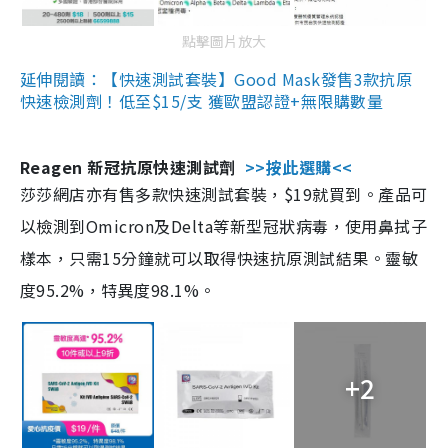
點擊圖片放大
延伸閱讀：【快速測試套裝】Good Mask發售3款抗原
快速檢測劑！低至$15/支 獲歐盟認證+無限購數量
Reagen 新冠抗原快速測試劑
>>按此選購<<
莎莎網店亦有售多款快速測試套裝，$19就買到。產品可
以檢測到Omicron及Delta等新型冠狀病毒，使用鼻拭子
樣本，只需15分鐘就可以取得快速抗原測試結果。靈敏
度95.2%，特異度98.1%。
+2