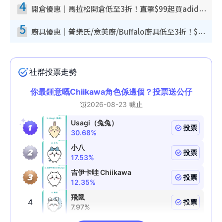
4
開倉優惠｜馬拉松開倉低至3折！直擊$99起買adidas／New Balance／Puma鞋款 STANLEY保溫杯劈價至$119起
5
廚具優惠｜普樂氏/意美廚/Buffalo廚具低至3折！$89起買煎鍋／炒鑊／個人鍋 同場小家電激減至$99起