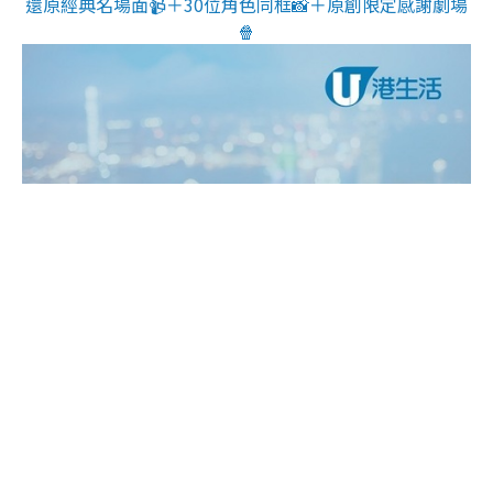
還原經典名場面📹＋30位角色同框📸＋原創限定感謝劇場
🍿