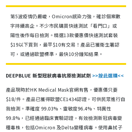
第5波疫情仍嚴峻，Omicron感染力強，確診個案數
字持續高企。不少市民購買快速測試「看門口」或
陽性後作每日檢測。精選13款優惠價快速測試套裝
$19以下買到，最平$10有交易！產品已獲衛生署認
可，或通過歐盟標準，最快10分鐘知結果。
DEEPBLUE 新型冠狀病毒抗原檢測試劑
>>按此選購<<
產品現時於HK Medical Mask官網有售，優惠價只要
$18/件。產品已獲得歐盟CE1434認證，可供民眾進行自
我檢測。準確度 99.03%、靈敏度96.4%、特異性
99.8%，已經通過臨床實驗認證，有效檢測新冠病毒變
種毒株，包括Omicron 及Delta變種病毒。使用鼻拭子