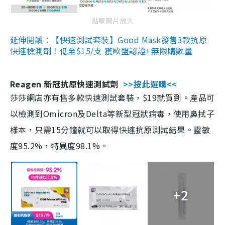
點擊圖片放大
延伸閱讀：【快速測試套裝】Good Mask發售3款抗原
快速檢測劑！低至$15/支 獲歐盟認證+無限購數量
Reagen 新冠抗原快速測試劑
>>按此選購<<
莎莎網店亦有售多款快速測試套裝，$19就買到。產品可
以檢測到Omicron及Delta等新型冠狀病毒，使用鼻拭子
樣本，只需15分鐘就可以取得快速抗原測試結果。靈敏
度95.2%，特異度98.1%。
+2