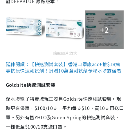
發DEEPBLUE 原廠版本。
+2
點擊圖片放大
延伸閱讀：【快速測試套裝】香港口罩廠acc+推$18病
毒抗原快速測試劑！捐贈10萬盒測試劑予深水埗露宿者
Goldsite快速測試套裝
深水埗電子特賣城現正發售Goldsite快速測試套裝，現
時更有優惠，$100/10支，平均每支$10，買10支再送口
罩。另外有售YHLO及Green Spring的快速測試套裝，
一樣低至$100/10支送口罩。