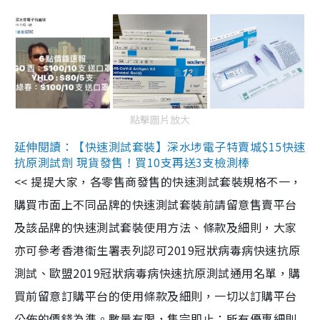
點擊圖片放大
延伸閱讀：【快速測試套裝】深水埗電子特賣城$15快速
抗原測試劑 現貨發售！買10支再送3支檢測棒
<< 提提大家，各零售商發售的快速測試套裝規格不一，
購買市面上不同品牌的快速測試套裝前請留意售賣平台
及該品牌的快速測試套裝使用方法、條款及細則，大家
亦可參考香港衞生署表列認可2019冠狀病毒病快速抗原
測試、歐盟2019冠狀病毒病快速抗原測試通用名單，購
買前留意訂購平台的使用條款及細則，一切以訂購平台
公佈的價錢為準。數量有限，售完即止；所有優惠細則