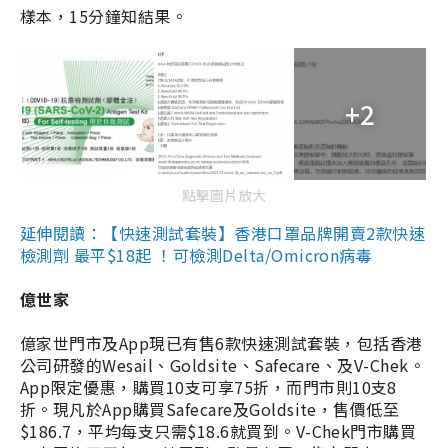
樣本，15分鐘知結果。
+2
點擊圖片放大
延伸閱讀：【快速測試套裝】香港口罩品牌開賣2款快速
檢測劑 最平$18起 ！可檢測Delta/Omicron病毒
億世家
億家世門市及App現已有售6款快速測試套裝，包括香港
公司研發的Wesail、Goldsite、Safecare、及V-Chek。
App限定優惠，購買10支可享75折，而門市則10支8
折。現凡於App購買Safecare及Goldsite，售價低至
$186.7，平均每支只需$18.6就買到。V-Chek門市購買