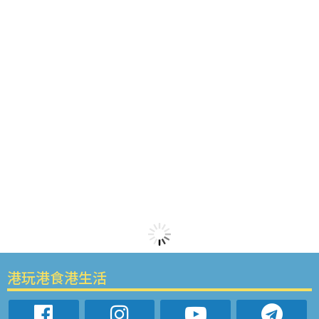
港玩港食港生活