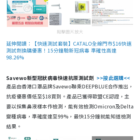
點擊圖片放大
延伸閱讀：【快速測試套裝】CATALO全線門市$16快速
測試劑換購優惠！15分鐘驗新冠病毒 準確性高達
98.26%
Savewo新型冠狀病毒快速抗原測試劑
>>按此選購<<
產品由香港口罩品牌Savewo聯乘DEEPBLUE合作推出，
抗疫優惠價低至$18買到。產品已獲得歐盟CE認證，主
要以採集鼻液樣本作檢測，能有效檢測Omicron及Delta
變種病毒，準確度達至99%，最快15分鐘就能知道檢測
結果。