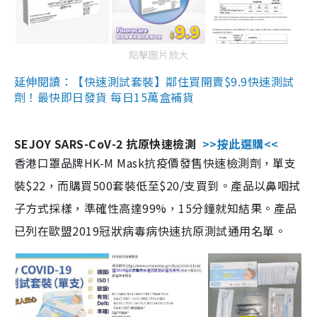
點擊圖片放大
延伸閱讀：【快速測試套裝】鄰住買開賣$9.9快速測試
劑！最快即日發貨 每日15萬盒補貨
SEJOY SARS-CoV-2 抗原快速檢測
>>按此選購<<
香港口罩品牌HK-M Mask抗疫價發售快速檢測劑，單支
裝$22，而購買500套裝低至$20/支買到。產品以鼻咽拭
子方式採樣，準確性高達99%，15分鐘就知結果。產品
已列在歐盟2019冠狀病毒病快速抗原測試通用名單。