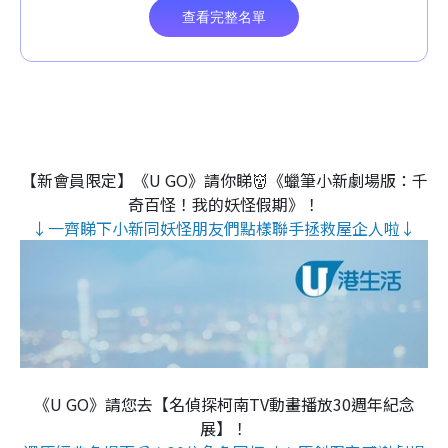
【新會員限定】《U GO》請你睇👹《蠟筆小新劇場版：千
奇百怪！我的妖怪假期》！
↓一齊睇下小新同妖怪朋友們點樣聯手拯救屋企人啦↓
《U GO》請您去【名偵探柯南TV動畫播放30週年紀念
展】！