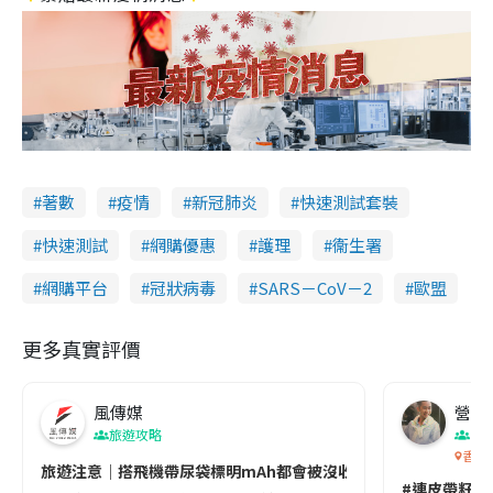
著數
疫情
新冠肺炎
快速測試套裝
快速測試
網購優惠
護理
衞生署
網購平台
冠狀病毒
SARS－CoV－2
歐盟
更多真實評價
風傳媒
營養教
旅遊攻略
生
香港
旅遊注意｜搭飛機帶尿袋標明mAh都會被沒收😱出發前切記檢查「1
#連皮帶籽都