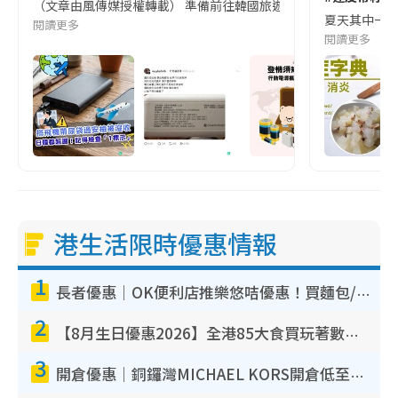
（文章由風傳媒授權轉載） 準備前往韓國旅遊的民眾，近期要特別留
夏天其中一種時
閱讀更多
閱讀更多
港生活限時優惠情報
1
長者優惠｜OK便利店推樂悠咭優惠！買麵包/牛奶/保健品拍卡即減
2
【8月生日優惠2026】全港85大食買玩著數攻略 自助餐/火鍋放題同行免費＋誠品/DONKI送現金券
3
開倉優惠｜銅鑼灣MICHAEL KORS開倉低至17折！直擊$500起買手袋/銀包/鞋款 必買經典Jet Set系列