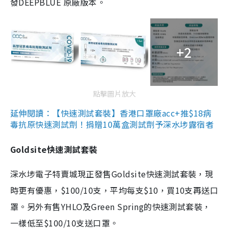
發DEEPBLUE 原廠版本。
+2
點擊圖片放大
延伸閱讀：【快速測試套裝】香港口罩廠acc+推$18病
毒抗原快速測試劑！捐贈10萬盒測試劑予深水埗露宿者
Goldsite快速測試套裝
深水埗電子特賣城現正發售Goldsite快速測試套裝，現
時更有優惠，$100/10支，平均每支$10，買10支再送口
罩。另外有售YHLO及Green Spring的快速測試套裝，
一樣低至$100/10支送口罩。