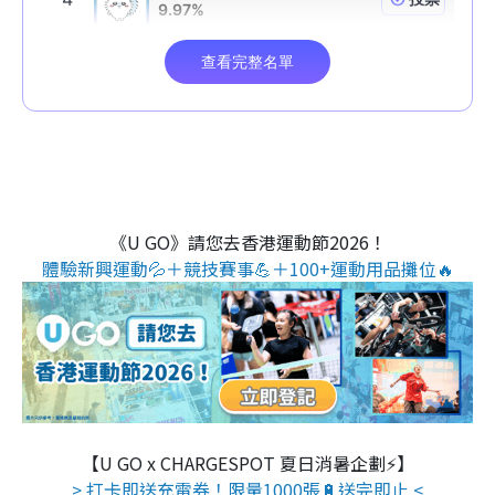
《U GO》請您去香港運動節2026！
體驗新興運動💦＋競技賽事💪＋100+運動用品攤位🔥
【U GO x CHARGESPOT 夏日消暑企劃⚡】
> 打卡即送充電券！限量1000張🔋送完即止 <