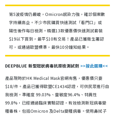
第5波疫情仍嚴峻，Omicron感染力強，確診個案數
字持續高企。不少市民購買快速測試「看門口」或
陽性後作每日檢測。精選13款優惠價快速測試套裝
$19以下買到，最平$10有交易！產品已獲衛生署認
可，或通過歐盟標準，最快10分鐘知結果。
DEEPBLUE 新型冠狀病毒抗原檢測試劑
>>按此選購<<
產品現時於HK Medical Mask官網有售，優惠價只要
$18/件。產品已獲得歐盟CE1434認證，可供民眾進行自
我檢測。準確度 99.03%、靈敏度96.4%、特異性
99.8%，已經通過臨床實驗認證，有效檢測新冠病毒變
種毒株，包括Omicron 及Delta變種病毒。使用鼻拭子