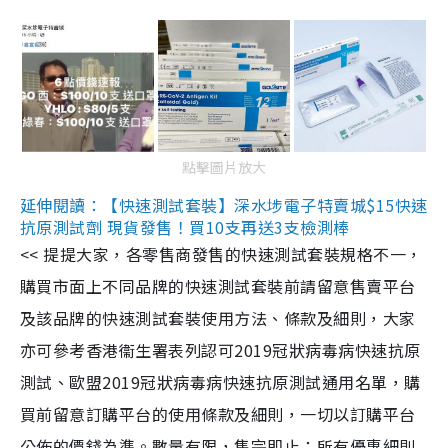
點擊圖片放大
延伸閱讀：【快速測試套裝】深水埗電子特賣城$15快速
抗原測試劑 現貨發售！買10支再送3支檢測棒
<< 提提大家，各零售商發售的快速測試套裝規格不一，
購買市面上不同品牌的快速測試套裝前請留意售賣平台
及該品牌的快速測試套裝使用方法、條款及細則，大家
亦可參考香港衞生署表列認可2019冠狀病毒病快速抗原
測試、歐盟2019冠狀病毒病快速抗原測試通用名單，購
買前留意訂購平台的使用條款及細則，一切以訂購平台
公佈的價錢為準。數量有限，售完即止；所有優惠細則