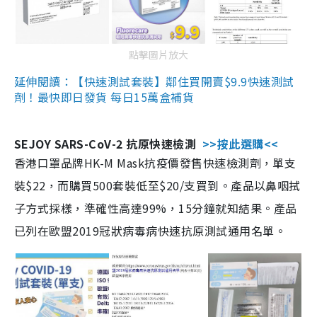
點擊圖片放大
延伸閱讀：【快速測試套裝】鄰住買開賣$9.9快速測試
劑！最快即日發貨 每日15萬盒補貨
SEJOY SARS-CoV-2 抗原快速檢測
>>按此選購<<
香港口罩品牌HK-M Mask抗疫價發售快速檢測劑，單支
裝$22，而購買500套裝低至$20/支買到。產品以鼻咽拭
子方式採樣，準確性高達99%，15分鐘就知結果。產品
已列在歐盟2019冠狀病毒病快速抗原測試通用名單。