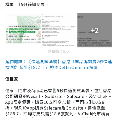
樣本，15分鐘知結果。
+2
點擊圖片放大
延伸閱讀：【快速測試套裝】香港口罩品牌開賣2款快速
檢測劑 最平$18起 ！可檢測Delta/Omicron病毒
億世家
億家世門市及App現已有售6款快速測試套裝，包括香港
公司研發的Wesail、Goldsite、Safecare、及V-Chek。
App限定優惠，購買10支可享75折，而門市則10支8
折。現凡於App購買Safecare及Goldsite，售價低至
$186.7，平均每支只需$18.6就買到。V-Chek門市購買