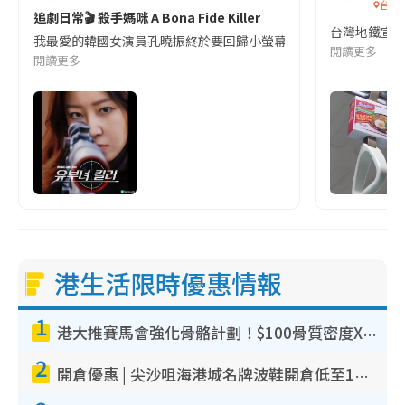
台灣
追劇日常🎬 殺手媽咪 A Bona Fide Killer
台灣地鐵宣
我最愛的韓國女演員孔曉振終於要回歸小螢幕啦!這次的劇本改編自同名
閱讀更多
閱讀更多
港生活限時優惠情報
1
港大推賽馬會強化骨骼計劃！$100骨質密度X光檢查 完成免費運動訓練送超市禮券！附參加資格
2
開倉優惠 | 尖沙咀海港城名牌波鞋開倉低至1折！On鞋$899起／Joy&Peace鞋履$98起