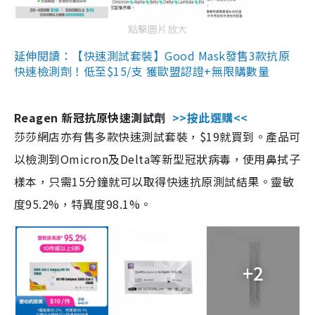
點擊圖片放大
延伸閱讀：【快速測試套裝】Good Mask發售3款抗原
快速檢測劑！低至$15/支 獲歐盟認證+無限購數量
Reagen 新冠抗原快速測試劑
>>按此選購<<
莎莎網店亦有售多款快速測試套裝，$19就買到。產品可
以檢測到Omicron及Delta等新型冠狀病毒，使用鼻拭子
樣本，只需15分鐘就可以取得快速抗原測試結果。靈敏
度95.2%，特異度98.1%。
+2