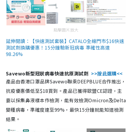
點擊圖片放大
延伸閱讀：【快速測試套裝】CATALO全線門市$16快速
測試劑換購優惠！15分鐘驗新冠病毒 準確性高達
98.26%
Savewo新型冠狀病毒快速抗原測試劑
>>按此選購<<
產品由香港口罩品牌Savewo聯乘DEEPBLUE合作推出，
抗疫優惠價低至$18買到。產品已獲得歐盟CE認證，主
要以採集鼻液樣本作檢測，能有效檢測Omicron及Delta
變種病毒，準確度達至99%，最快15分鐘就能知道檢測
結果。