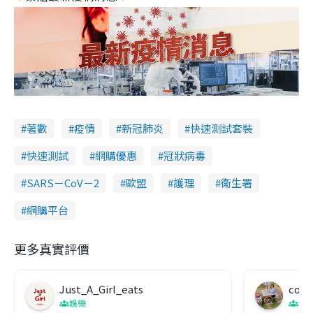
著數
疫情
新冠肺炎
快速測試套裝
快速測試
網購優惠
冠狀病毒
SARS－CoV－2
歐盟
護理
衞生署
網購平台
更多真實評價
Just_A_Girl_eats
co c
娛樂
吹