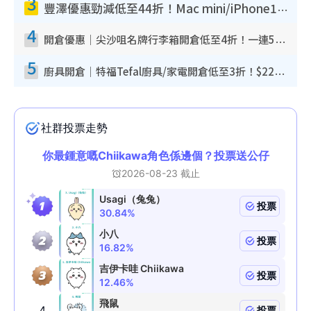
3
豐澤優惠勁減低至44折！Mac mini/iPhone17Pro大減價！廚房家電$220起
4
開倉優惠｜尖沙咀名牌行李箱開倉低至4折！一連5日 American Tourister/ace./Hallmark $200起！
5
廚具開倉｜特福Tefal廚具/家電開倉低至3折！$220起買平底鍋/炒鑊/湯煲！電飯煲/吸塵機/燙斗$418起