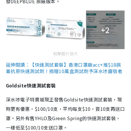
發DEEPBLUE 原廠版本。
+2
點擊圖片放大
延伸閱讀：【快速測試套裝】香港口罩廠acc+推$18病
毒抗原快速測試劑！捐贈10萬盒測試劑予深水埗露宿者
Goldsite快速測試套裝
深水埗電子特賣城現正發售Goldsite快速測試套裝，現
時更有優惠，$100/10支，平均每支$10，買10支再送口
罩。另外有售YHLO及Green Spring的快速測試套裝，
一樣低至$100/10支送口罩。