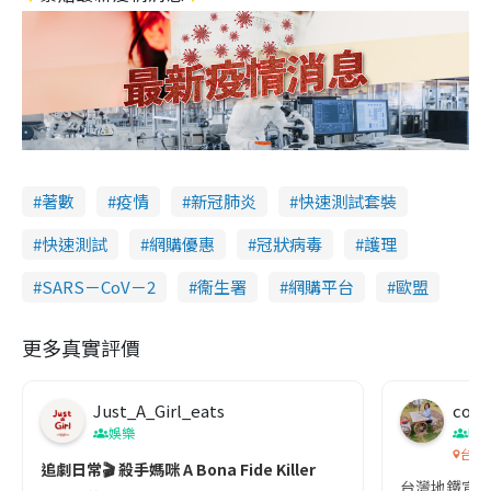
著數
疫情
新冠肺炎
快速測試套裝
快速測試
網購優惠
冠狀病毒
護理
SARS－CoV－2
衞生署
網購平台
歐盟
更多真實評價
Just_A_Girl_eats
co c
娛樂
吹
台灣
追劇日常🎬 殺手媽咪 A Bona Fide Killer
台灣地鐵宣