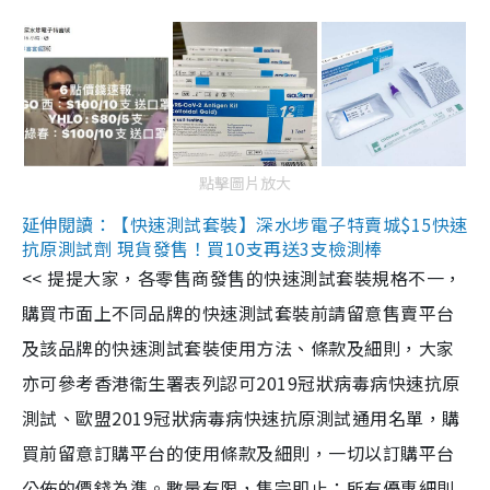
點擊圖片放大
延伸閱讀：【快速測試套裝】深水埗電子特賣城$15快速
抗原測試劑 現貨發售！買10支再送3支檢測棒
<< 提提大家，各零售商發售的快速測試套裝規格不一，
購買市面上不同品牌的快速測試套裝前請留意售賣平台
及該品牌的快速測試套裝使用方法、條款及細則，大家
亦可參考香港衞生署表列認可2019冠狀病毒病快速抗原
測試、歐盟2019冠狀病毒病快速抗原測試通用名單，購
買前留意訂購平台的使用條款及細則，一切以訂購平台
公佈的價錢為準。數量有限，售完即止；所有優惠細則