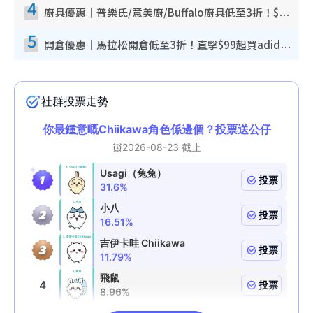
4
廚具優惠｜普樂氏/意美廚/Buffalo廚具低至3折！$89起買煎鍋／炒鑊／個人鍋 同場小家電激減至$99起
5
開倉優惠｜馬拉松開倉低至3折！直擊$99起買adidas／New Balance／Puma鞋款 STANLEY保溫杯劈價至$119起