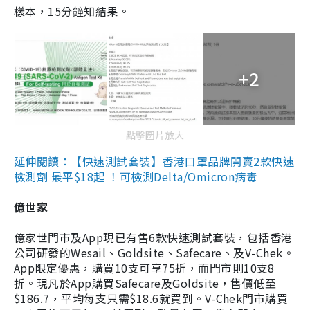
樣本，15分鐘知結果。
+2
點擊圖片放大
延伸閱讀：【快速測試套裝】香港口罩品牌開賣2款快速
檢測劑 最平$18起 ！可檢測Delta/Omicron病毒
億世家
億家世門市及App現已有售6款快速測試套裝，包括香港
公司研發的Wesail、Goldsite、Safecare、及V-Chek。
App限定優惠，購買10支可享75折，而門市則10支8
折。現凡於App購買Safecare及Goldsite，售價低至
$186.7，平均每支只需$18.6就買到。V-Chek門市購買