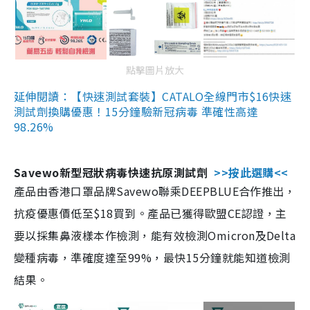
點擊圖片放大
延伸閱讀：【快速測試套裝】CATALO全線門市$16快速
測試劑換購優惠！15分鐘驗新冠病毒 準確性高達
98.26%
Savewo新型冠狀病毒快速抗原測試劑
>>按此選購<<
產品由香港口罩品牌Savewo聯乘DEEPBLUE合作推出，
抗疫優惠價低至$18買到。產品已獲得歐盟CE認證，主
要以採集鼻液樣本作檢測，能有效檢測Omicron及Delta
變種病毒，準確度達至99%，最快15分鐘就能知道檢測
結果。