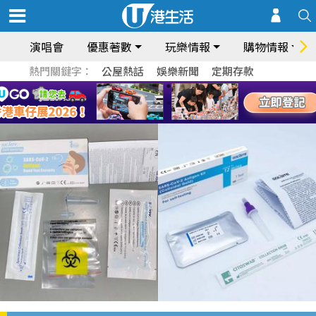
演唱會
優惠著數
玩樂情報
購物情報
熱門關鍵字：
公屋熱話
娛樂新聞
定期存款