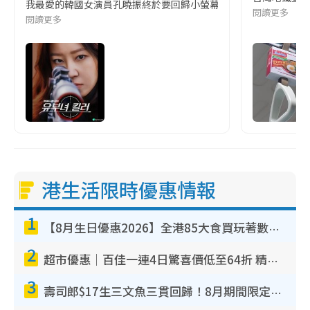
我最愛的韓國女演員孔曉振終於要回歸小螢幕啦!這次的劇本改編自同名
閱讀更多
閱讀更多
港生活限時優惠情報
1
【8月生日優惠2026】全港85大食買玩著數攻略 自助餐/火鍋放題同行免費＋誠品/DONKI送現金券
2
超市優惠｜百佳一連4日驚喜價低至64折 精選貨品$6.5起！指定周末分店免費試食+送$20現金券
3
壽司郎$17生三文魚三貫回歸！8月期間限定創業祭 $10白碟優惠／$12大切長鰭大吞拿魚腩