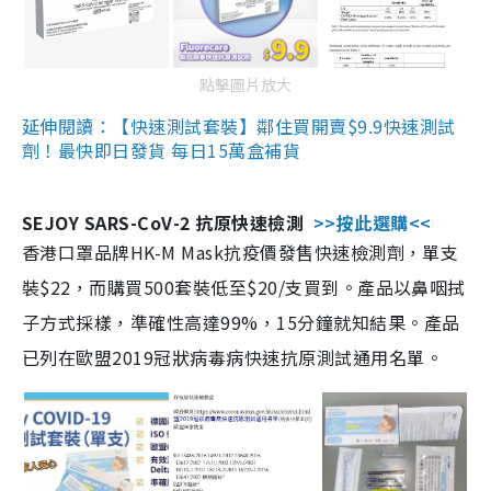
點擊圖片放大
延伸閱讀：【快速測試套裝】鄰住買開賣$9.9快速測試
劑！最快即日發貨 每日15萬盒補貨
SEJOY SARS-CoV-2 抗原快速檢測
>>按此選購<<
香港口罩品牌HK-M Mask抗疫價發售快速檢測劑，單支
裝$22，而購買500套裝低至$20/支買到。產品以鼻咽拭
子方式採樣，準確性高達99%，15分鐘就知結果。產品
已列在歐盟2019冠狀病毒病快速抗原測試通用名單。