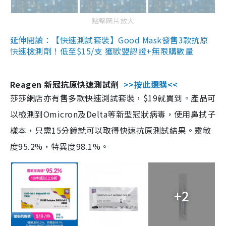
點擊圖片放大
延伸閱讀：【快速測試套裝】Good Mask發售3款抗原
快速檢測劑！低至$15/支 獲歐盟認證+無限購數量
Reagen 新冠抗原快速測試劑
>>按此選購<<
莎莎網店亦有售多款快速測試套裝，$19就買到。產品可
以檢測到Omicron及Delta等新型冠狀病毒，使用鼻拭子
樣本，只需15分鐘就可以取得快速抗原測試結果。靈敏
度95.2%，特異度98.1%。
+2