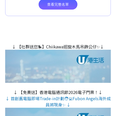
↓ 【社群送您🎠】Chiikawa迴旋木⾺吊飾公仔✨↓
↓ 【免費送】香港電腦通訊節2026電子門票！↓
↓ 首創舊電腦即場Trade-in計劃🧑‍💻Fubon Angels海外成
員將現身✨ ↓