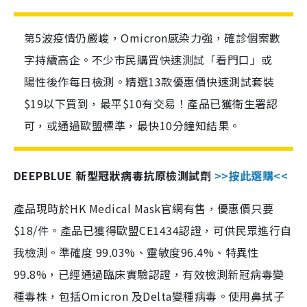
第5波疫情仍嚴峻，Omicron感染力強，確診個案數
字持續高企。不少市民購買快速測試「看門口」或
陽性後作每日檢測。精選13款優惠價快速測試套裝
$19以下買到，最平$10有交易！產品已獲衛生署認
可，或通過歐盟標準，最快10分鐘知結果。
DEEPBLUE 新型冠狀病毒抗原檢測試劑
>>按此選購<<
產品現時於HK Medical Mask官網有售，優惠價只要
$18/件。產品已獲得歐盟CE1434認證，可供民眾進行自
我檢測。準確度 99.03%、靈敏度96.4%、特異性
99.8%，已經通過臨床實驗認證，有效檢測新冠病毒變
種毒株，包括Omicron 及Delta變種病毒。使用鼻拭子